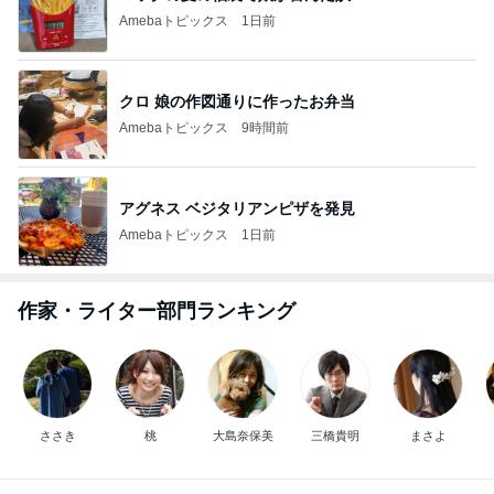
芸能人・有名人ブログ TOPへ
次世代掃除機がやってきた！！
Amebaトピックス
21時間前
ぷちあや 夫がハマり箱買いしたおかき
Amebaトピックス
2日前
渡すために頂いたオムツとお菓子
Amebaトピックス
9時間前
冷凍庫に入らないコストコの肉魚
Amebaトピックス
2日前