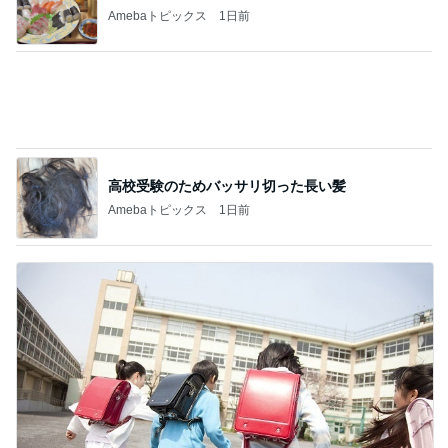
BEYOOOOO
島倉りか
ゆうこりん
石 安伊
蒼井心音
NDS
Ameba殿堂入りブログ
北斗晶
中川翔子
辻希美