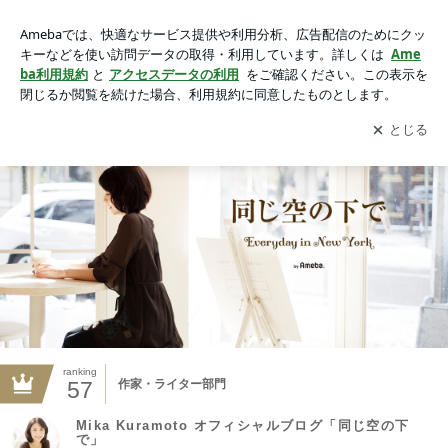
Mika Kuramoto オフィシャルブログ「同じ空の下で」Powered
by Ameba
アプリをダウンロードして
ブログの更新通知
を受け取りまし
開く
ょう。
ranking
57
作家・ライター部門
Mika Kuramoto オフィシャルブログ「同じ空の下
で」