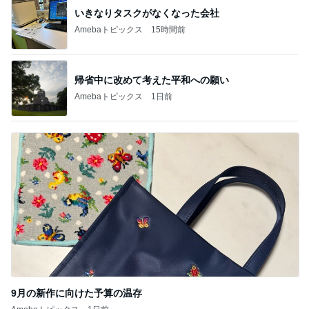
8年間会いに来ない妹への万が一の連絡
Amebaトピックス
14時間前
記事を読む
長男が部活に持っていく冷凍今川焼
Amebaトピックス
24時間前
神がかってる掃除機
Amebaトピックス
21時間前
ありがとうを言わず口をつぐむ義母