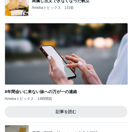
堀ちえみの夫 朝食は喜多方ラーメン
Amebaトピックス
1日前
記事を読む
だいた 習慣になったマッサージの香り
Amebaトピックス
2日前
一目惚れで買った和柄のおかきの箱
Amebaトピックス
2日前