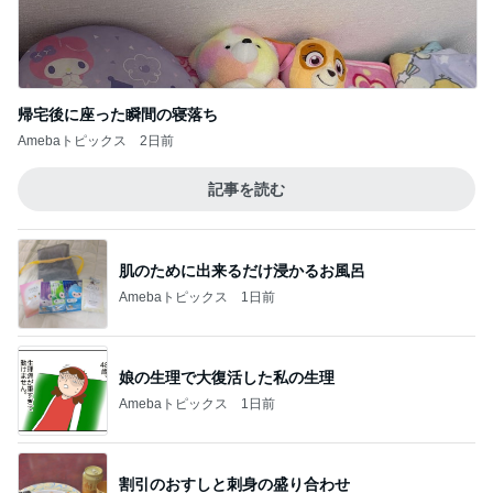
総合ランキング
すべて見る
1
2
3
市川團十郎白
小林麻央
だいたひかる
桃
クロ
猿
急上昇ランキング
すべて見る
1
2
3
4
5
デーモン閣下
片岡愛之助
林下清志(ビッ
沢田聖子
金沢克彦
グダディ)
新登場ランキング
すべて見る
1
2
3
4
5