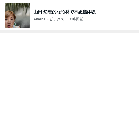
Amebaトピックス
1日前
クロ 娘の作図通りに作ったお弁当
Amebaトピックス
9時間前
アグネス ベジタリアンピザを発見
Amebaトピックス
1日前
作家・ライター部門ランキング
ささき
桃
大島奈保美
三橋貴明
まさよ
もっと見る