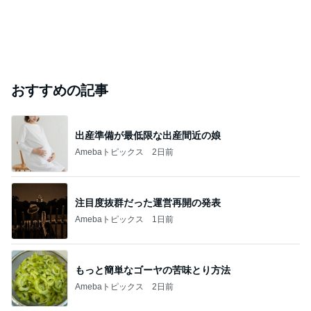
山田 幻想的な竹林で不思議体験
Amebaトピックス
10時間前
このブログのフォロワーが興味のあるブログ
人生が変わる
MISAO FLUT
LUTILU
健康美人とも
羽鳥新ノ介
ほどの自己理
E 波戸崎操
み
解・無意識の
言語化®｜マ
インドトレー
ナー田中よし
こ
おもてなし一品に決定した鱒寿司
Amebaトピックス
1日前
マックの夏の福袋で娘が喜んだ訳