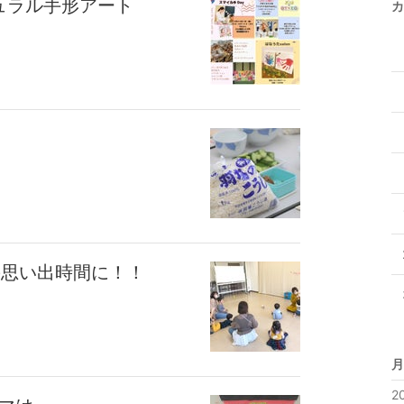
ュラル手形アート
カ
の思い出時間に！！
月
2