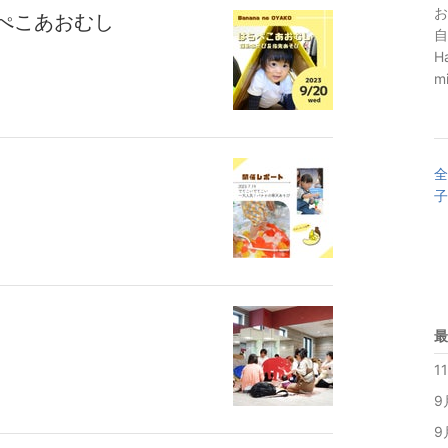
お
らぺこあおむし
自
H
m
】
全
子
】
最
1
】
9