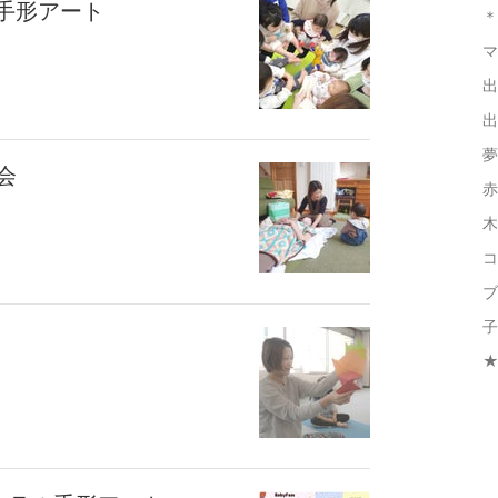
手形アート
＊
マ
出
出
夢
会
赤
木
コ
ブ
子
★