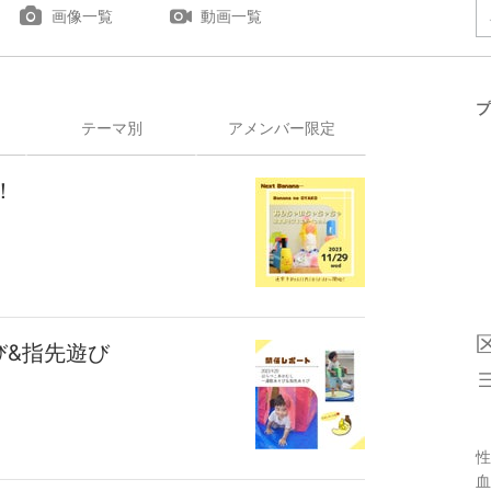
画像一覧
動画一覧
プ
テーマ別
アメンバー限定
！
】
び&指先遊び
】
性
血