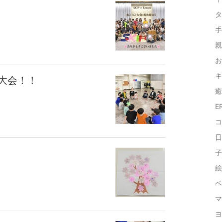
タ
手
親
お
キ
大会！！
癒
E
コ
日
子
絵
ベ
マ
ヨ