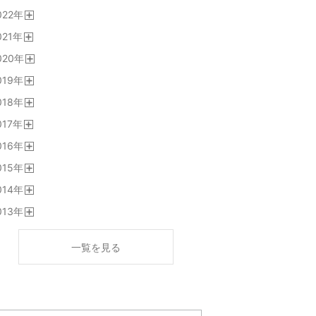
開
022
年
く
開
021
年
く
開
020
年
く
開
019
年
く
開
018
年
く
開
017
年
く
開
016
年
く
開
015
年
く
開
014
年
く
開
013
年
く
開
く
一覧を見る