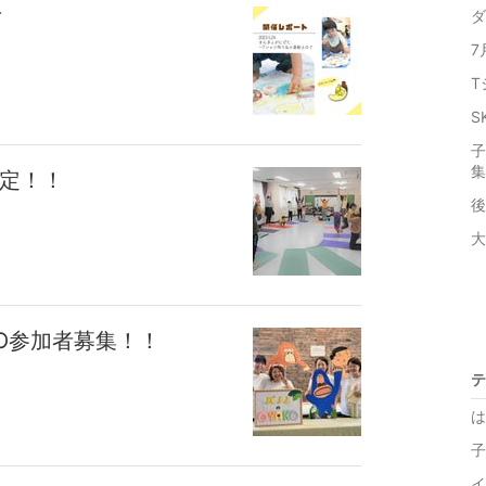
び
ダ
7
T
】
S
子
集
決定！！
後
大
KO参加者募集！！
テ
】
は
子
イ