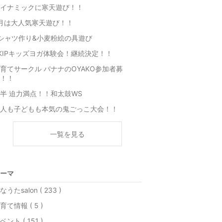
イナミックに寒天遊び！！
月は大人気寒天遊び！！
シャツ作り&小麦粉絵の具遊び
KIPキッズヨガ体験会！継続決定！！
育てサークル バナナのOYAKO参加者募
！！
半 迫力満点！！和太鼓WS
人も子どもも本気の鬼ごっこ大会！！
一覧を見る
ーマ
なうたsalon ( 233 )
育て情報 ( 5 )
ベント ( 151 )