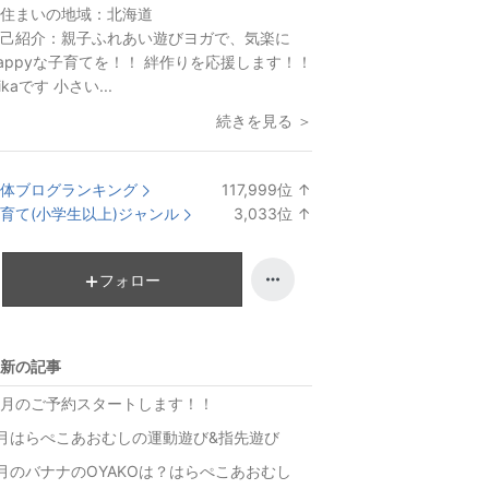
住まいの地域：
北海道
己紹介：
親子ふれあい遊びヨガで、気楽に
appyな子育てを！！ 絆作りを応援します！！
ikaです 小さい...
続きを見る ＞
体ブログランキング
117,999
位
↑
ラ
育て(小学生以上)ジャンル
3,033
位
↑
ン
ラ
キ
ン
ン
キ
フォロー
グ
ン
上
グ
昇
上
新の記事
昇
1月のご予約スタートします！！
9月はらぺこあおむしの運動遊び&指先遊び
月のバナナのOYAKOは？はらぺこあおむし