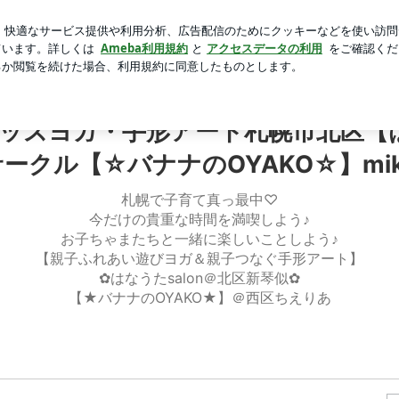
正解のバター
芸能人ブログ
人気ブログ
新規登録
ロ
札幌市北区【はなうたsalon】西区子育てサークル【☆バナナ
ッズヨガ・手形アート札幌市北区【はな
サークル【☆バナナのOYAKO☆】mik
札幌で子育て真っ最中♡
今だけの貴重な時間を満喫しよう♪
お子ちゃまたちと一緒に楽しいことしよう♪
【親子ふれあい遊びヨガ＆親子つなぐ手形アート】
✿はなうたsalon＠北区新琴似✿
【★バナナのOYAKO★】＠西区ちえりあ