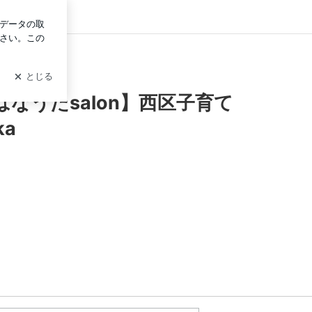
グイン
のOYAKO☆】mika
うたsalon】西区子育て
a