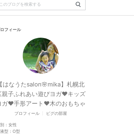
ロフィール
【はなうたsalon🌸mika】札幌北
区親子ふれあい遊びヨガ❤キッズ
ヨガ❤️手形アート❤木のおもちゃ
プロフィール
ピグの部屋
別：
女性
液型：
O型