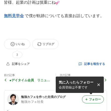
皆様、起業の計画は慎重にね
無料見学会
で僕が軌跡についても直接お話しています。
いいね
リブログ
3
記事を報告する
記事をシェア
前の記事
次の記事
●デイタイム会員 リニュー
雑誌「DIME」の取材
気に入ったらフォロー
アル☆
会員登録は不要です
勉強カフェを作った社長のブログ
フォロー
勉強カフェ社長
-