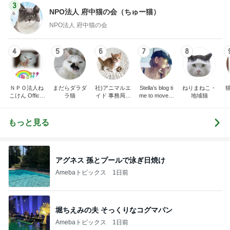
3
NPO法人 府中猫の会（ちゅー猫）
NPO法人 府中猫の会
4
5
6
7
8
ＮＰＯ法人ね
まだらダラダ
社)アニマルエ
Stella’s blog ti
ねりまねこ・
こけん Official
ラ猫
イド 事務局＆
me to move o
地域猫
Blog
みんなの日記
n!
もっと見る
アグネス 孫とプールで泳ぎ日焼け
Amebaトピックス
1日前
堀ちえみの夫 そっくりなコグマパン
Amebaトピックス
1日前