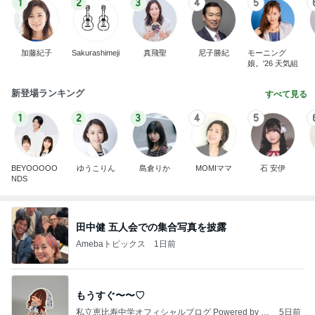
1
2
3
4
5
加藤紀子
Sakurashimeji
真飛聖
尼子勝紀
モーニング
娘。'26 天気組
新登場ランキング
すべて見る
1
2
3
4
5
BEYOOOOO
ゆうこりん
島倉りか
MOMIママ
石 安伊
NDS
田中健 五人会での集合写真を披露
Amebaトピックス
1日前
もうすぐ〜〜♡
私立恵比寿中学オフィシャルブログ Powered by A
5日前