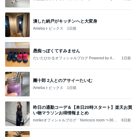
meba
潰した納戸がキッチンへと大変身
Amebaトピックス
1日前
愚痴っぽくてすみません
だいたひかるオフィシャルブログ Powered by Ame
1日前
ba
團十郎 2人とのアサイーたいむ
Amebaトピックス
1日前
昨日の通勤コーデ＆【本日20時スタート】楽天お買
い物マラソンお得情報まとめ
norikoオフィシャルブログ「Noricoco room 〜365
6日前
日コーディネート日記〜」Powered by Ameba