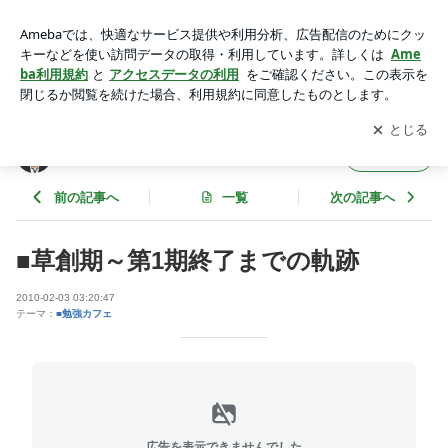
■草創期～第1期終了までの軌跡 | 勉強カフェを作った社長のブ
ログ
アプリをダウンロードして
ブログの更新通知
を受け取りまし
開く
ょう。
勉強カフェを作った社長のブログ
フォロー
前の記事へ
一覧
次の記事へ
■草創期～第1期終了までの軌跡
2010-02-03 03:20:47
テーマ：
■勉強カフェ
広告を表示できませんでした