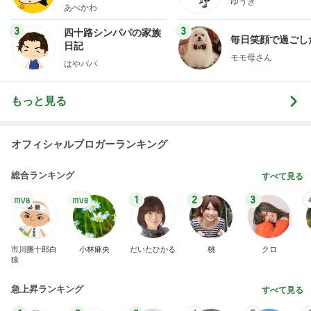
ゆうき
あべかわ
3
3
四十路シンパパの家族
毎日笑顔で過ごし
日記
モモ母さん
はやパパ
もっと見る
オフィシャルブロガーランキング
総合ランキング
すべて見る
1
2
3
市川團十郎白
小林麻央
だいたひかる
桃
クロ
猿
急上昇ランキング
すべて見る