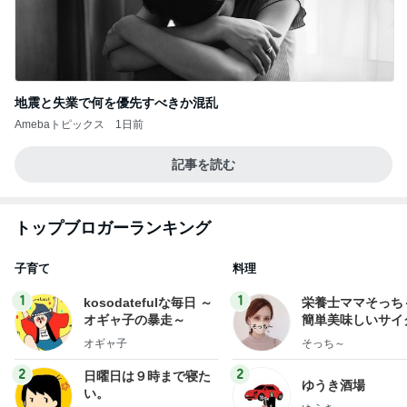
地震と失業で何を優先すべきか混乱
Amebaトピックス
1日前
記事を読む
トップブロガーランキング
子育て
料理
1
1
kosodatefulな毎日 ～
栄養士ママそっち
オギャ子の暴走～
簡単美味しいサイ
献立
オギャ子
そっち～
2
2
日曜日は９時まで寝た
ゆうき酒場
い。