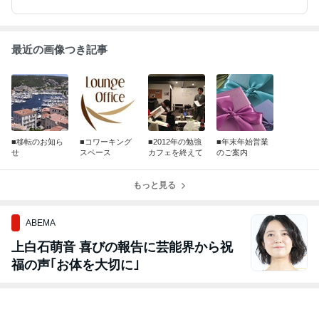
最近の画像つき記事
■移転のお知ら
■コワーキング
■2012年の勉強
■年末年始営業
せ
スペース
カフェを終えて
のご案内
もっと見る
ABEMA
上白石萌音 喜びの報告に芸能界から祝
福の声｢お体を大切に｣