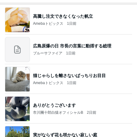
高騰し注文できなくなった帆立
Amebaトピックス
1日前
広島原爆の日 市長の言葉に動揺する総理
ブルーサファイア
1日前
猫じゃらしを離さないぱっちりお目目
Amebaトピックス
1日前
ありがとうございます
市川團十郎白猿オフィシャルB
2日前
実がならず花も咲かない寂しい庭