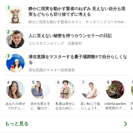
1
静かに現実を動かす賢者のねずみ 見えない自分も現
実もどちらも切り捨てずに考える
静かに現実を動かす賢者のネズミ チャネリングコーチmatsuko
2
人に言えない秘密を持つカウンセラーの日記
エビスカウンセリング 近藤直杜
3
潜在意識をマスターする量子場調整®で自分らしくな
る
潜在意識のマスター岩尾朋美
4
5
6
7
8
あなたの幸せ
自分を変えず
私達は幸せに
災い転じて福
colorful garden
プロデュー
に、脳だけ変
なるために生
にしよう ❗️心
研究所のブロ
ス！「どうし
える♡かるふ
まれた。その
の力を活用し
グ
てこんな目に
わ脳科学で思
幸せを実現す
元気に幸せに
あうの？」あ
い通りの毎日
るために、量
生きる方法
もっと見る
なたの人に言
を創り出す！
子力学とスピ
えない悩みを
リチュアルの