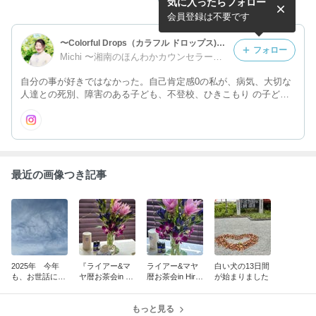
気に入ったらフォロー
ます①
会員登録は不要です
〜Colorful Drops（カラフル ドロップス)自分の身体も心も大切に(神奈川・平塚)
フォロー
Michi 〜湘南のほんわかカウンセラー＆セラピスト～ Colorful Drops 自分の心も身体も大切に
自分の事が好きではなかった。自己肯定感0の私が、病気、大切な
人達との死別、障害のある子ども、不登校、ひきこもり の子ども
から学んだことはたくさんあります。 困難を乗り越えて、今を大
切に心理カウンセラー、音楽、好きな事、楽しい事をしていきたい
と思っています。
最近の画像つき記事
2025年 今年
『ライアー&マ
ライアー&マヤ
白い犬の13日間
も、お世話にな
ヤ暦お茶会in Hir
暦お茶会in Hirat
が始まりました
り、ありがとう
atsuka』 vol.4
suka vol.3開催
ございました。
しました。
もっと見る