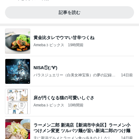
記事を読む
黄金比タレでウマい甘辛つくね
Amebaトピックス
19時間前
NISA①(;'∀')
パラスジュエリー（白美女神宝珠）の夢の記録
14日前
（続編）
床が汚くなる猫の可愛いしぐさ
Amebaトピックス
10時間前
ラーメン二郎 新潟店【新潟市中央区】ラーメン小
つけメン変更 ツルパツ麺が旨い新潟二郎のつけ麺
主に新潟グルメとラーメン食べ歩きのよしなしご
14日前