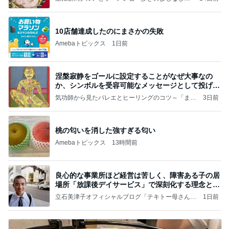
と
10店舗達成したのにまさかの失敗
Amebaトピックス
1日前
涅槃寂静をゴールに設定することがなぜ大事なの
か、シンボルを受容可能なメッセージとして投げる
ことが
気功師から見たバレエとヒーリングのコツ～「まと
3日前
いのば」ブログ
桃の匂いを消した強すぎる匂い
Amebaトピックス
13時間前
良心的な事業所ほど経営は苦しく、障害ある子の居
場所「放課後デイサービス」で深刻化する理念と現
実の
立石美津子オフィシャルブログ「テキトー母さんの
1日前
すすめ」Powered by Ameba