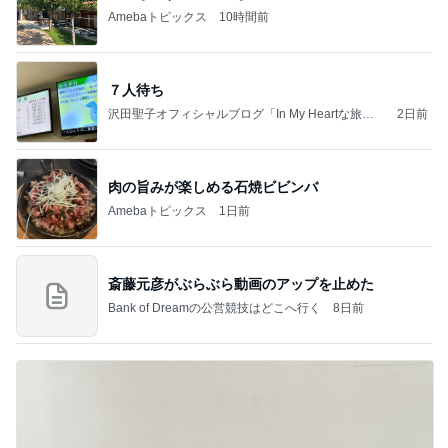
Amebaトピックス
10時間前
７人待ち
沢田聖子オフィシャルブログ「In My Heartな旅日
2日前
記」by Ameba
肉の旨みが楽しめる石焼ビビンバ
Amebaトピックス
1日前
斎藤元彦がぶらぶら動画のアップを止めた
Bank of Dreamの公営競技はどこへ行く
8日前