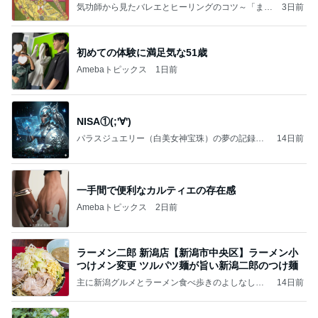
ことが
気功師から見たバレエとヒーリングのコツ～「まと
3日前
いのば」ブログ
初めての体験に満足気な51歳
Amebaトピックス
1日前
NISA①(;'∀')
パラスジュエリー（白美女神宝珠）の夢の記録
14日前
（続編）
一手間で便利なカルティエの存在感
Amebaトピックス
2日前
ラーメン二郎 新潟店【新潟市中央区】ラーメン小
つけメン変更 ツルパツ麺が旨い新潟二郎のつけ麺
主に新潟グルメとラーメン食べ歩きのよしなしご
14日前
と