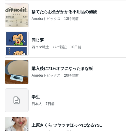
捨てたらお金がかかる不用品の値段
Amebaトピックス
13時間前
同じ夢
四コマ戦士 パパ戦記
10日前
購入後に71%オフになったまな板
Amebaトピックス
20時間前
学生
日本人
7日前
上原さくら ツヤツヤほっぺになるYSL