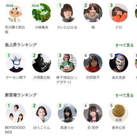
1
2
3
市川團十郎白
小林麻央
だいたひかる
桃
クロ
猿
急上昇ランキング
すべて見る
1
2
3
4
5
デーモン閣下
片岡愛之助
林下清志(ビッ
沢田聖子
金沢克彦
グダディ)
新登場ランキング
すべて見る
1
2
3
4
5
BEYOOOOO
ゆうこりん
島倉りか
石 安伊
蒼井心音
NDS