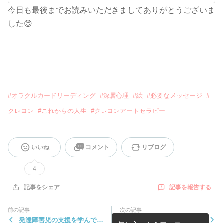
今日も最後までお読みいただきましてありがとうございま
した😊
#
オラクルカードリーディング
#
深層心理
#
絵
#
必要なメッセージ
#
クレヨン
#
これからの人生
#
クレヨンアートセラピー
いいね
コメント
リブログ
4
記事を報告する
記事をシェア
前の記事
次の記事
発達障害児の支援を学んでい
カード講座実践編