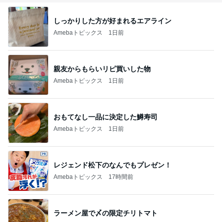
解決して自分
観点から、考
の人生を再生
え紐解いてい
しませんか？
くブログで
しっかりした方が好まれるエアライン
す。
Amebaトピックス
1日前
親友からもらいリピ買いした物
Amebaトピックス
1日前
おもてなし一品に決定した鱒寿司
Amebaトピックス
1日前
レジェンド松下のなんでもプレゼン！
Amebaトピックス
17時間前
ラーメン屋で〆の限定チリトマト