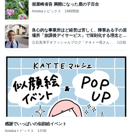
假屋崎省吾 満開になった鹿の子百合
Amebaトピックス
18時間前
良心的な事業所ほど経営は苦しく、障害ある子の居
場所「放課後デイサービス」で深刻化する理念と現
実の
立石美津子オフィシャルブログ「テキトー母さんの
1日前
すすめ」Powered by Ameba
感謝でいっぱいの似顔絵イベント
Amebaトピックス
1日前