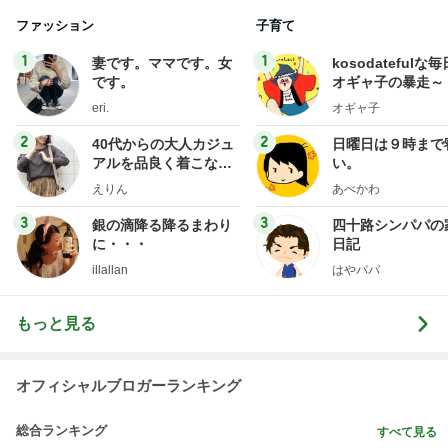
ファッション
子育て
1
1
妻です。ママです。女
kosodatefulな毎
です。
オギャ子の暴走～
eri.
オギャ子
2
2
40代からの大人カジュ
日曜日は９時まで
アルを品良く着こなす
い。
ファッションブログ
えりん
あべかわ
3
3
銀の滴降る降るまわり
四十路シンパパの
に・・・
日記
illallan
はやパパ
もっと見る
オフィシャルブロガーランキング
総合ランキング
すべて見る