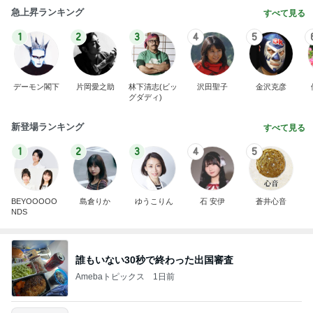
急上昇ランキング
すべて見る
1
2
3
4
5
デーモン閣下
片岡愛之助
林下清志(ビッ
沢田聖子
金沢克彦
グダディ)
新登場ランキング
すべて見る
1
2
3
4
5
BEYOOOOO
島倉りか
ゆうこりん
石 安伊
蒼井心音
NDS
誰もいない30秒で終わった出国審査
Amebaトピックス
1日前