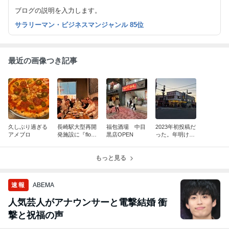
ブログの説明を入力します。
サラリーマン・ビジネスマンジャンル 85位
最近の画像つき記事
久しぶり過ぎる
長崎駅大型再開
福包酒場 中目
2023年初投稿だ
アメブロ
発施設に『flour
黒店OPEN
った。年明け2
+water』開
店舗目の肉流通
店！！
センターを開け
もっと見る
ました。
速報
ABEMA
人気芸人がアナウンサーと電撃結婚 衝
撃と祝福の声