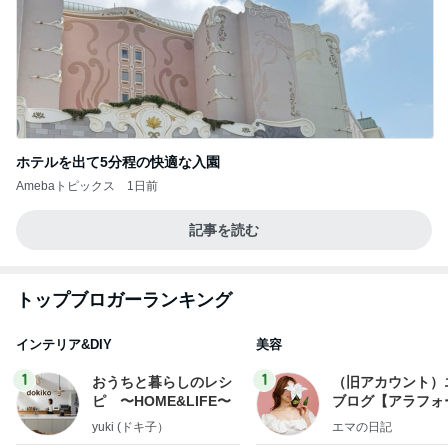
ホテルを出て5分程の快適な入園
Amebaトピックス
1日前
記事を読む
トップブロガーランキング
インテリア&DIY
美容
1
1
おうちと暮らしのレシ
（旧アカウント）
ピ 〜HOME&LIFE〜
ブログ【アラフォ
社売却セカンドラ
yuki (ドキ子）
エマの日記
フ】