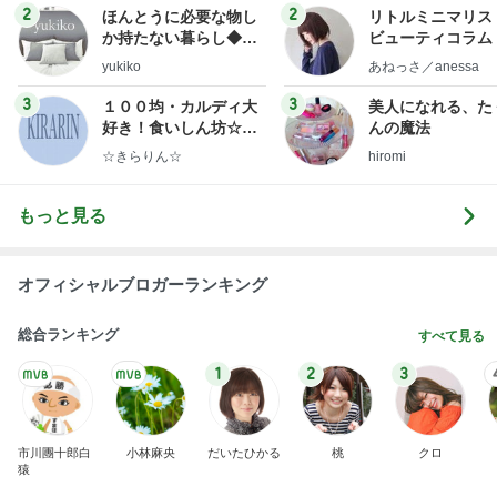
2
2
ほんとうに必要な物し
リトルミニマリス
か持たない暮らし◆Ke
ビューティコラム 
ep Life Simple◆〜イ
little minimalist'
yukiko
あねっさ／anessa
ンテリアのきろく〜
uty colum
3
3
１００均・カルディ大
美人になれる、た
好き！食いしん坊☆き
んの魔法
らりん☆のブログ
☆きらりん☆
hiromi
もっと見る
オフィシャルブロガーランキング
総合ランキング
すべて見る
1
2
3
市川團十郎白
小林麻央
だいたひかる
桃
クロ
猿