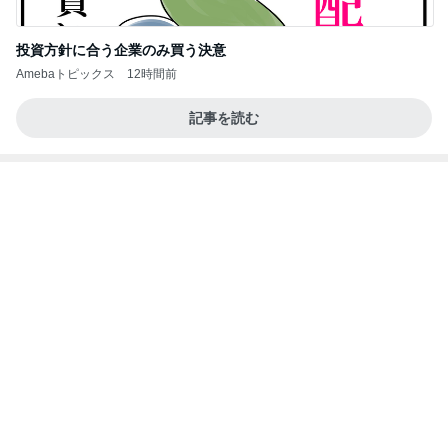
投資方針に合う企業のみ買う決意
Amebaトピックス
12時間前
記事を読む
彼氏がいるのにやらかした飲み会
Amebaトピックス
2日前
【Hey! Say! JUMP ONE NIGHT VOYAGE】2026.
7/27
公式投稿まとめちゃいました。～HSJ＆UT&K.O.
12日前
～
診察代の節約になる3ヶ月分の薬
Amebaトピックス
1日前