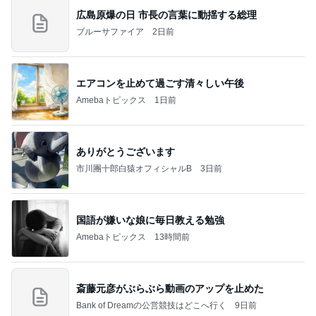
広島原爆の日 市長の言葉に動揺する総理
ブルーサファイア
2日前
エアコンを止めて過ごす清々しい午後
Amebaトピックス
1日前
ありがとうございます
市川團十郎白猿オフィシャルB
3日前
国語が嫌いな娘に毎日教える勉強
Amebaトピックス
13時間前
斎藤元彦がぶらぶら動画のアップを止めた
Bank of Dreamの公営競技はどこへ行く
9日前