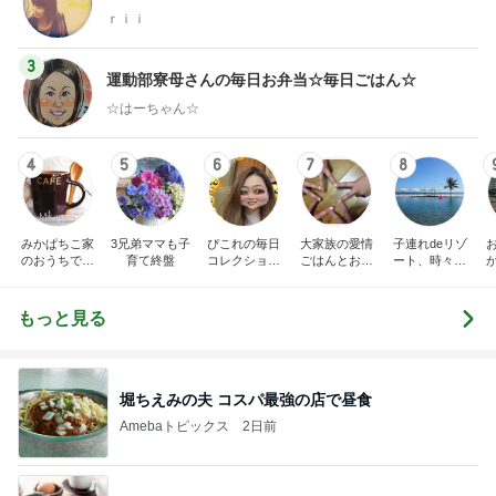
ｒｉｉ
3
運動部寮母さんの毎日お弁当☆毎日ごはん☆
☆はーちゃん☆
4
5
6
7
8
みかぱちこ家
3兄弟ママも子
ぴこれの毎日
大家族の愛情
子連れdeリゾ
のおうちでご
育て終盤
コレクション
ごはんとお弁
ート、時々キ
はん
♬.*ﾟ
当❤︎
ャラ弁
5
ブ
もっと見る
堀ちえみの夫 コスパ最強の店で昼食
Amebaトピックス
2日前