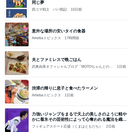
同じ夢
四コマ戦士 パパ戦記
10日前
意外な場所の安いタイの食器
Amebaトピックス
17時間前
夫とファミレスで晩ごはん
武東由美オフィシャルブログ「MOTOちゃんとのは
1日前
っぴぃな毎日」Powered by Ameba
渋滞の帰りに息子と食べたラーメン
Amebaトピックス
1日前
力強いジャンプをまるで天上の美しさのように軽や
かに着氷その芸術性によって心奪われる魔法を織り
なす
フィギュアスケート応援（くまはともだち）
2日前