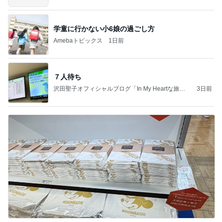
学童に行かない小6娘の過ごし方
Amebaトピックス
1日前
７人待ち
沢田聖子オフィシャルブログ「In My Heartな旅日
3日前
記」by Ameba