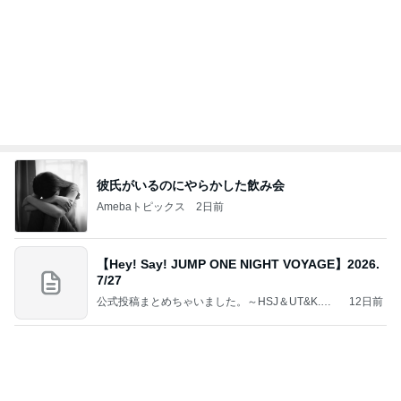
良心的な事業所ほど経営は苦しく、障害ある子の居
場所「放課後デイサービス」で深刻化する理念と現
実の
立石美津子オフィシャルブログ「テキトー母さんの
2日前
すすめ」Powered by Ameba
共働きワンオペの夏休みのこと
Amebaトピックス
1日前
好きな男には愛されない女の魂の秘密
クノタチホオフィシャルブログ「恋学・性学研究
1日前
室」Powered by Ameba
ママ友が調べてくれた夏らしいこと
Amebaトピックス
1日前
涅槃寂静をゴールに設定することがなぜ大事なの
か、シンボルを受容可能なメッセージとして投げる