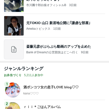
市川團十郎白猿オフィシャルB
3日前
元TOKIO 山口 新居地公開に｢謙虚な部屋｣
Amebaトピックス
1日前
斎藤元彦がぶらぶら動画のアップを止めた
Bank of Dreamの公営競技はどこへ行く
9日前
ジャンルランキング
お弁当づくり
5,211人参加中
1
酒ポンコツ女の息子LOVE blog♡♡
kana♡♡♡
2
ｒｉｉ＊ごはんアルバム