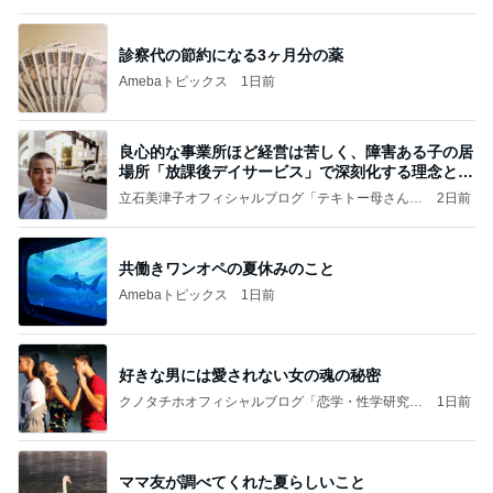
ことが
気功師から見たバレエとヒーリングのコツ～「まと
4日前
いのば」ブログ
7月に2回も生理が来た体の悲鳴
Amebaトピックス
1日前
記事を読む