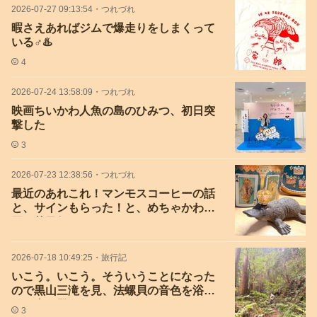
2026-07-27 09:13:54
・
つれづれ
暇さえあればジムで爆走りをしまくって
いる♂️♨️
4
2026-07-24 13:58:09
・
つれづれ
映画ちいかわ人魚の島のひみつ、初日突
撃した
3
2026-07-23 12:38:56
・
つれづれ
最近のあれこれ！マンモスコーヒーの話
と、サインもらった！と、めちゃかわ王
冠お菓子缶とか
2026-07-18 10:49:25
・
旅行記
いこう。いこう。そういうことになった
ので黒山三滝を見、法螺貝の音色を浴び
て、山を登りに
3