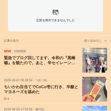
広告を表示できませんでした
記事の表示
絞り込みなし
NEW
20時間前
緊急でブログ回してます。令和の『黒蜥
蜴』を観たので。あと、辛セイレーンお
迎えした
2026-08-07 06:38:54
・
つれづれ
ちいかわ目当てでCoCo壱に行き、辛酸と
マヨネーズを舐めた
4
2026-08-04 17:53:58
・
旅行記