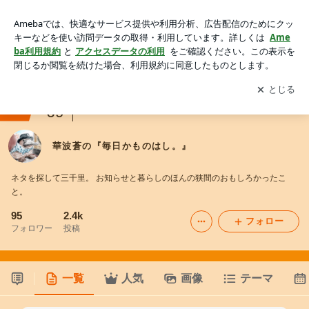
華波蒼の『毎日かものはし。』
アプリをダウンロードして
ブログの更新通知
を受け取りまし
開く
ょう。
ranking
69
舞台・演劇ファンジャンル
華波蒼の『毎日かものはし。』
ネタを探して三千里。 お知らせと暮らしのほんの狭間のおもしろかったこ
と。
95
2.4k
フォロー
フォロワー
投稿
一覧
人気
画像
テーマ