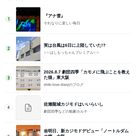
『アナ雪』
1
それなりに楽しい毎日
実は台風は6日に上陸していた!?
2
✨️✨️はしもっちゃんプレミアム✨️✨️
2026.8.7 劇団四季「カモメに飛ぶことを教え
た猫」東大阪
3
shiki-love-diaryのブログ
佐瀨龍城カジモドはいいらいし
4
劇団四季などの観劇カルテ
㊗明日、新カジモドデビュー「ノートルダム