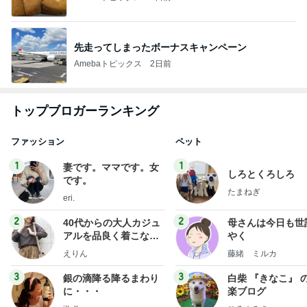
先走ってしまったボーナスキャンペーン
Amebaトピックス
2日前
トップブロガーランキング
ファッション
ペット
1
1
妻です。ママです。女
しろとくろしろ
です。
たまねぎ
eri.
2
2
40代からの大人カジュ
母さんは今日も世
アルを品良く着こなす
やく
ファッションブログ
えりん
藤緒 ミルカ
3
3
銀の滴降る降るまわり
白柴 『きなこ』 
に・・・
楽ブログ