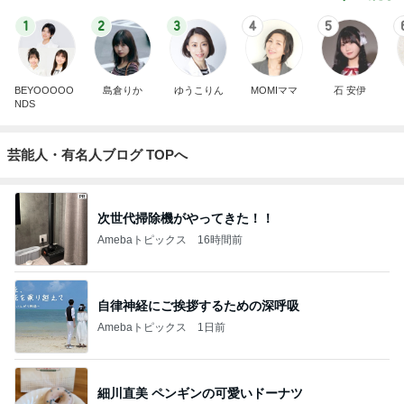
1
2
3
4
5
BEYOOOOO
島倉りか
ゆうこりん
MOMIママ
石 安伊
NDS
芸能人・有名人ブログ TOPへ
次世代掃除機がやってきた！！
Amebaトピックス
16時間前
自律神経にご挨拶するための深呼吸
Amebaトピックス
1日前
細川直美 ペンギンの可愛いドーナツ