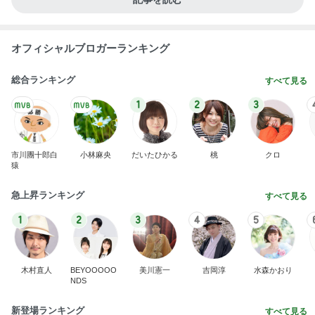
オフィシャルブロガーランキング
総合ランキング
すべて見る
1
2
3
市川團十郎白
小林麻央
だいたひかる
桃
クロ
猿
急上昇ランキング
すべて見る
1
2
3
4
5
木村直人
BEYOOOOO
美川憲一
吉岡淳
水森かおり
NDS
新登場ランキング
すべて見る