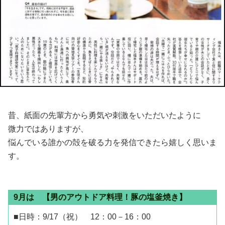
昔、紙面の先輩方から勇気や刺激をいただいたように
微力ではありますが、
悩んでいる誰かの殻を破る力を発信できたら嬉しく思いま
す。
9月は 【男のアウトドア料理！豚の塩釜焼き】
■日時：9/17（祝） 12：00－16：00