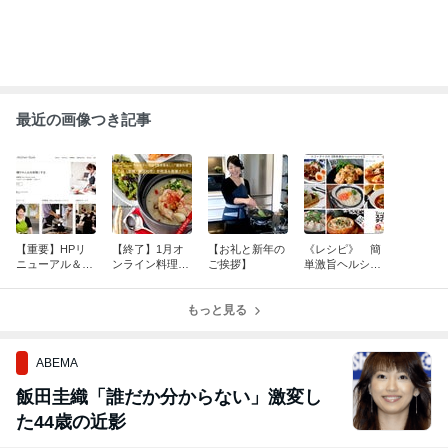
最近の画像つき記事
【重要】HPリ
【終了】1月オ
【お礼と新年の
《レシピ》 簡
ニューアル＆ブ
ンライン料理教
ご挨拶】
単激旨ヘルシー
ログ移転のお知
室「薬膳・参鶏
レシピ集
らせ
湯」《40名！満
員御礼》
もっと見る
ABEMA
飯田圭織「誰だか分からない」激変し
た44歳の近影