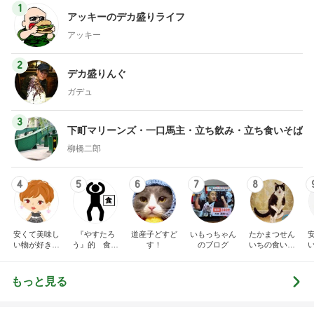
1
アッキーのデカ盛りライフ
アッキー
2
デカ盛りんぐ
ガデュ
3
下町マリーンズ・一口馬主・立ち飲み・立ち食いそば
柳橋二郎
4
5
6
7
8
安くて美味し
『やすたろ
道産子どすど
いもっちゃん
たかまつせん
い物が好き☆
う』的 食の
す！
のブログ
いちの食い散
彡
備忘録
らかし日記
もっと見る