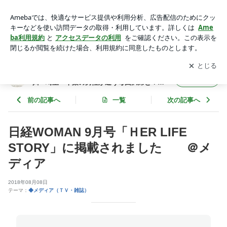
日経WOMAN 9月号「ＨER LIFE STORY」に掲載されまし
た ＠メディア | メンズキッチン・男の料理教室（東京・神
アプリをダウンロードして
ブログの更新通知
を受け取りまし
開く
奈川・埼玉・千葉の男性が通う毎回満席とＴＶでも話題の人気
ょう。
料理教室）
メンズキッチン・男の料理教室（東京・神奈
フォロー
川・埼玉・千葉の男性が通う毎回満席とＴＶ
でも話題の人気料理教室）
前の記事へ
一覧
次の記事へ
日経WOMAN 9月号「ＨER LIFE
STORY」に掲載されました ＠メ
ディア
2018年08月08日
テーマ：
◆メディア（ＴＶ・雑誌）