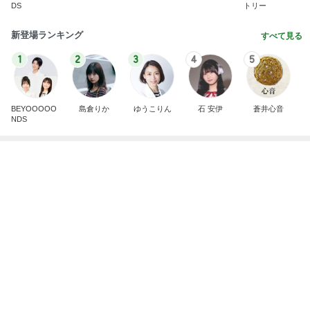
DS
トリー
新登場ランキング
すべて見る
1
2
3
4
5
BEYOOOOO
島倉りか
ゆうこりん
石 安伊
蒼井心音
NDS