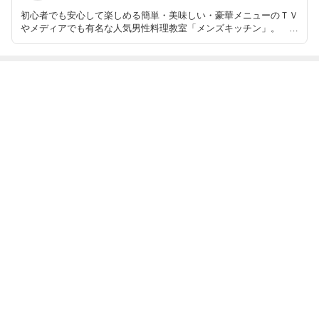
初心者でも安心して楽しめる簡単・美味しい・豪華メニューのＴＶ
やメディアでも有名な人気男性料理教室「メンズキッチン」。
男子料理研究家・フードプロデューサーのYOKO（福本陽子）が主
宰。