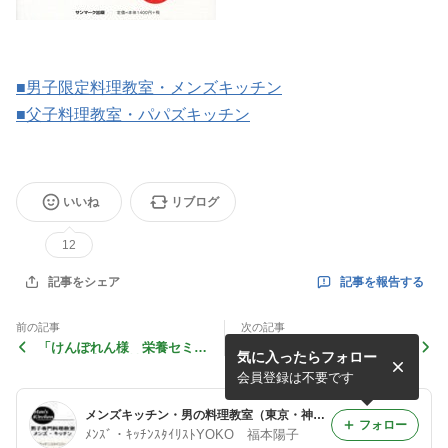
■男子限定料理教室・メンズキッチン
■父子料理教室・パパズキッチン
いいね
リブログ
12
記事を報告する
記事をシェア
前の記事
次の記事
「けんぽれん様 栄養セミナ
《告知》9月は【男のアウト
気に入ったらフォロー
ー料理教室・男性編」終了し
ドア料理・豚の塩釜焼き】
ました ＠料理イベント
@男子限定料理教室・メンズ
会員登録は不要です
キッチン
メンズキッチン・男の料理教室（東京・神奈川・埼玉・千葉の男性が通う毎回満席とＴＶでも話題の人気料理教室）
フォロー
ﾒﾝｽﾞ・ｷｯﾁﾝｽﾀｲﾘｽﾄYOKO 福本陽子