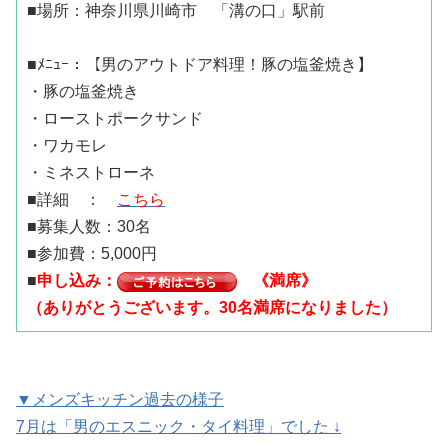
■場所：神奈川県川崎市 「溝の口」駅前
■ﾒﾆｭｰ：【男のアウトドア料理！豚の塩釜焼き】
・豚の塩釜焼き
・ローストポークサンド
・ワカモレ
・ミネストローネ
■詳細 ：
こちら
■募集人数：30名
■参加費：5,000円
■
申し込み：
《満席》
（ありがとうございます。30名満席になりました）
▼メンズキッチン過去の様子
7月は「男のエスニック・タイ料理」でした ↓