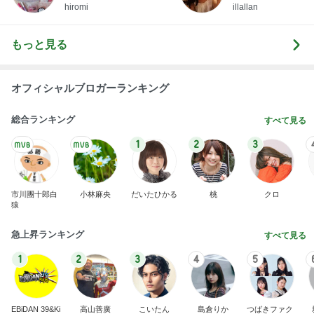
hiromi
illallan
もっと見る
オフィシャルブロガーランキング
総合ランキング
すべて見る
1
2
3
市川團十郎白
小林麻央
だいたひかる
桃
クロ
猿
急上昇ランキング
すべて見る
1
2
3
4
5
EBiDAN 39&Ki
高山善廣
こいたん
島倉りか
つばきファク