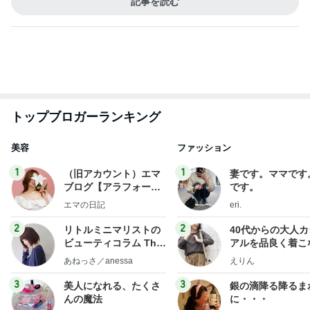
記事を読む
トップブロガーランキング
美容
ファッション
1
1
（旧アカウント）エマ
妻です。ママです
ブログ【アラフォー会
です。
社売却セカンドライ
エマの日記
eri.
フ】
2
2
リトルミニマリストの
40代からの大人
ビューティコラム The
アルを品良く着こ
little minimalist's bea
ファッションブロ
あねっさ／anessa
えりん
uty colum
3
3
美人になれる、たくさ
銀の滴降る降るま
んの魔法
に・・・