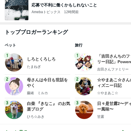
応募で不利に働くかもしれないこと
Amebaトピックス
12時間前
トップブロガーランキング
ペット
旅行
1
1
「吉田さんちのフ
しろとくろしろ
リー日記」Powere
たまねぎ
y Ameba 吉田さ
吉田さんファミリー
ミリーオフィシャ
ログ
2
2
母さんは今日も世話を
☆やまあこ☆さん
やく
ィズニー日記
藤緒 ミルカ
☆やまあこ☆
3
3
白柴 『きなこ』 のお気
日々是甘露2〜デ
楽ブログ
ー風味〜
ひろ☆みき
甘露