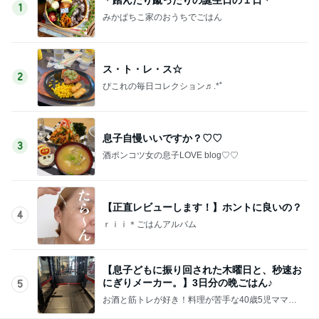
1
みかぱちこ家のおうちでごはん
ス・ト・レ・ス☆
2
ぴこれの毎日コレクション♬.*ﾟ
息子自慢いいですか？♡♡
3
酒ポンコツ女の息子LOVE blog♡♡
【正直レビューします！】ホントに良いの？
4
ｒｉｉ＊ごはんアルバム
【息子どもに振り回された木曜日と、秒速お
にぎりメーカー。】3日分の晩ごはん♪
5
お酒と筋トレが好き！料理が苦手な40歳5児ママ主
婦のブログ♪リビング集合〜！！