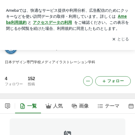
Illustration Clip「イラクリ」
アプリをダウンロードして
ブログの更新通知
を受け取りまし
開く
ょう。
Illustration Clip「イラクリ」
日本デザイン専門学校メディアイラストレーション学科
4
152
フォロー
フォロワー
投稿
一覧
人気
画像
テーマ