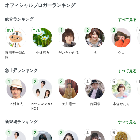
オフィシャルブロガーランキング
総合ランキング
すべて見る
1
2
3
市川團十郎白
小林麻央
だいたひかる
桃
クロ
猿
急上昇ランキング
すべて見る
1
2
3
4
5
木村直人
BEYOOOOO
美川憲一
吉岡淳
水森かおり
NDS
新登場ランキング
すべて見る
1
2
3
4
5