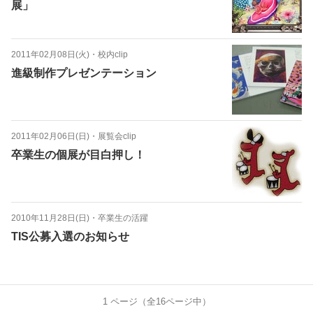
展」
2011年02月08日(火)
・
校内clip
進級制作プレゼンテーション
2011年02月06日(日)
・
展覧会clip
卒業生の個展が目白押し！
2010年11月28日(日)
・
卒業生の活躍
TIS公募入選のお知らせ
1
ページ（全
16
ページ中）