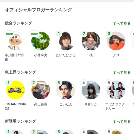
オフィシャルブロガーランキング
総合ランキング
すべて見る
1
2
3
市川團十郎白
小林麻央
だいたひかる
桃
クロ
猿
急上昇ランキング
すべて見る
1
2
3
4
5
EBiDAN 39&Ki
高山善廣
こいたん
島倉りか
つばきファク
DS
トリー
新登場ランキング
すべて見る
1
2
3
4
5