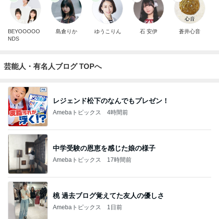
BEYOOOOO
島倉りか
ゆうこりん
石 安伊
蒼井心音
NDS
芸能人・有名人ブログ TOPへ
レジェンド松下のなんでもプレゼン！
Amebaトピックス
4時間前
中学受験の恩恵を感じた娘の様子
Amebaトピックス
17時間前
桃 過去ブログ覚えてた友人の優しさ
Amebaトピックス
1日前