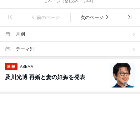
1
ページ（全
155
ページ中）
前のページ
次のページ
月別
テーマ別
速報
ABEMA
及川光博 再婚と妻の妊娠を発表