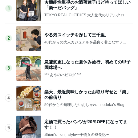
★機能性重視のお洒落迷子ほど持ってほしい
「楽〜だバッグ」
1
TOKYO REAL CLOTHES 大人世代のリアルクロー
ズ
やる気スイッチを探して三千里。
2
40代からの大人カジュアルを品良く着こなすファ
ッションブログ
急遽変更になった夏休み旅行、初めての甲子
園球場へ
3
*** あやのハピログ ***
楽天、最近美味しかったお取り寄せと「楽」
の前借り
4
50代からの無理しないおしゃれ nodoka’s Blog
定価で買ったパンツが20％OFFになってま
す！！
5
Shiori's「on」style〜干物女の成長記〜