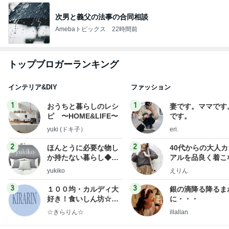
次男と義父の法事の合同相談
Amebaトピックス
22時間前
トップブロガーランキング
インテリア&DIY
ファッション
1
1
おうちと暮らしのレシ
妻です。ママです
ピ 〜HOME&LIFE〜
です。
yuki (ドキ子）
eri.
2
2
ほんとうに必要な物し
40代からの大人
か持たない暮らし◆Ke
アルを品良く着こ
ep Life Simple◆〜イ
ファッションブロ
yukiko
えりん
ンテリアのきろく〜
3
3
１００均・カルディ大
銀の滴降る降るま
好き！食いしん坊☆き
に・・・
らりん☆のブログ
☆きらりん☆
illallan