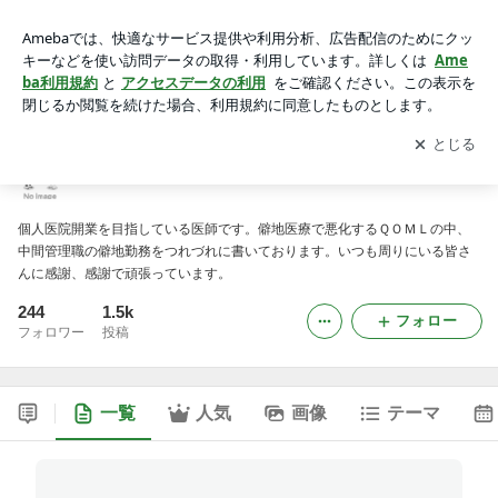
勤務医 開業つれづれ日記
アプリをダウンロードして
ブログの更新通知
を受け取りまし
開く
ょう。
勤務医 開業つれづれ日記
個人医院開業を目指している医師です。僻地医療で悪化するＱＯＭＬの中、
中間管理職の僻地勤務をつれづれに書いております。いつも周りにいる皆さ
んに感謝、感謝で頑張っています。
244
1.5k
フォロー
フォロワー
投稿
一覧
人気
画像
テーマ