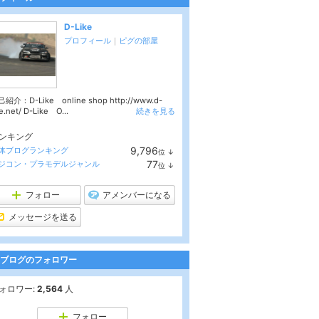
D-Like
プロフィール
｜
ピグの部屋
紹介：D-Like online shop http://www.d-
ke.net/ D-Like O...
続きを見る
ンキング
9,796
体ブログランキング
位
↓
ラ
77
ジコン・プラモデルジャンル
位
↓
ン
ラ
キ
ン
ン
キ
フォロー
アメンバーになる
グ
ン
下
グ
メッセージを送る
降
下
降
ブログのフォロワー
ォロワー:
2,564
人
フォロー