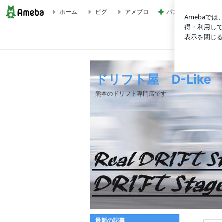
ホーム
ピグ
アメブロ
パン教室で娘と同じ
「LP86」開発日記 その① | ドリフト屋 D-Like
ドリフト屋 D-Like
熊本のドリフト専門店です
最新の記事