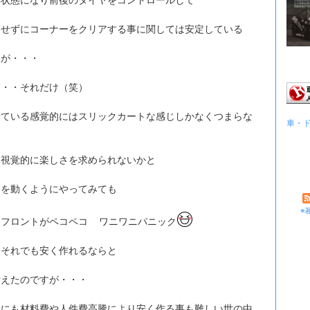
ンせずにコーナーをクリアする事に関しては安定している
すが・・・
・・・それだけ（笑）
せている感覚的にはスリックカートな感じしかなくつまらな
車・
て視覚的に楽しさを求められないかと
りを動くようにやってみても
※
、フロントがペコペコ
ワニワニパニック
、それでも安く作れるならと
考えたのですが・・・
的にも材料費や人件費高騰により安く作る事も難しい世の中