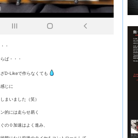
・・・
ならば・・・
ざD-Likeで作らなくても
う感じに
てしまいました（笑）
コン的には走らせ易く
直ぐの０加速はよく進み、
ン状態になり前後のタイヤをコントロールして