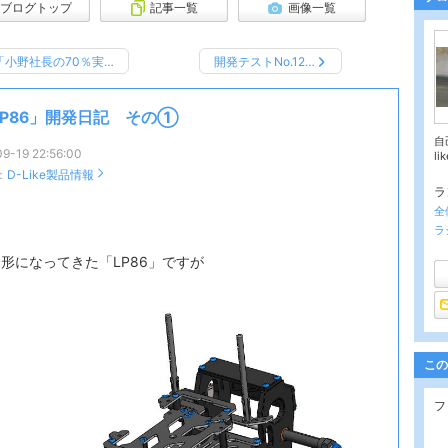
ブログトップ
記事一覧
画像一覧
「小野社長の70％実…
開発テストNo.12…
LP86」開発日記 その①
自己
9-19 22:56:00
li
：
D-Like製品情報
ラ
全
ラ
形になってきた「LP86」ですが
この
フ