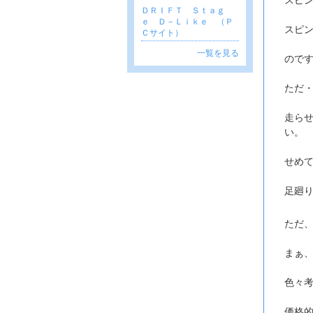
ＤＲＩＦＴ Ｓｔａｇ
ｅ Ｄ－Ｌｉｋｅ （Ｐ
スピ
Ｃサイト）
一覧を見る
ので
ただ
走ら
い。
せめ
足廻
ただ
まぁ
色々
価格