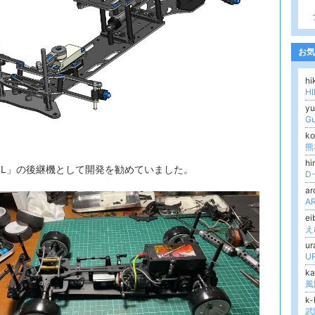
お気
hi
H
yu
G
k
は
熊
hi
OL」の後継機として開発を勧めていました。
D
ar
AR
e
え
u
UR
k
風
k-