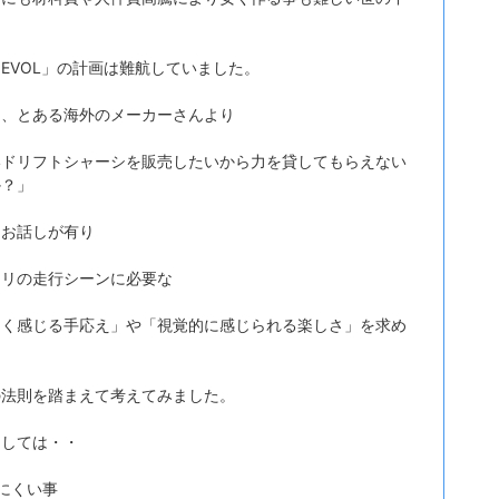
り
EVOL」の計画は難航していました。
に、とある海外のメーカーさんより
いドリフトシャーシを販売したいから力を貸してもらえない
か？」
うお話しが有り
ドリの走行シーンに必要な
しく感じる手応え」や「視覚的に感じられる楽しさ」を求め
の法則を踏まえて考えてみました。
としては・・
にくい事