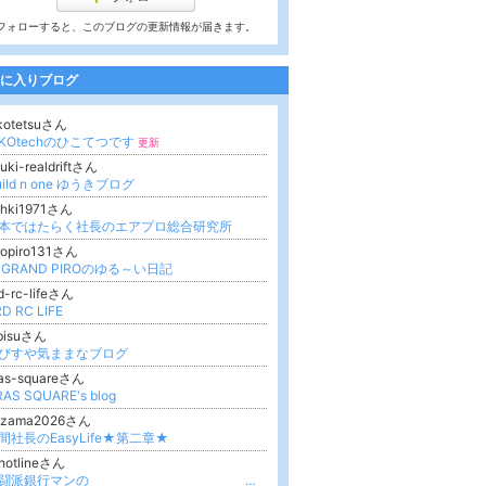
フォローすると、このブログの更新情報が届きます。
に入りブログ
kotetsuさん
IKOtechのひこてつです
更新
uki-realdriftさん
uild n one ゆうきブログ
ohki1971さん
本ではたらく社長のエアプロ総合研究所
ropiro131さん
-GRAND PIROのゆる～い日記
d-rc-lifeさん
D RC LIFE
ibisuさん
びすや気ままなブログ
ras-squareさん
AS SQUARE's blog
azama2026さん
間社長のEasyLife★第二章★
hotlineさん
武闘派銀行マンの 「潰してたまるか！お前の会社」