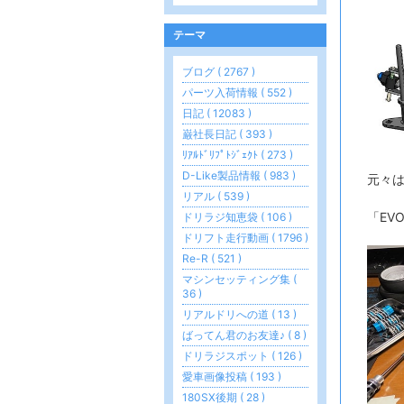
テーマ
ブログ ( 2767 )
パーツ入荷情報 ( 552 )
日記 ( 12083 )
巌社長日記 ( 393 )
ﾘｱﾙﾄﾞﾘﾌﾟﾄｼﾞｪｸﾄ ( 273 )
D-Like製品情報 ( 983 )
元々
リアル ( 539 )
「EV
ドリラジ知恵袋 ( 106 )
ドリフト走行動画 ( 1796 )
Re-R ( 521 )
マシンセッティング集 (
36 )
リアルドリへの道 ( 13 )
ばってん君のお友達♪ ( 8 )
ドリラジスポット ( 126 )
愛車画像投稿 ( 193 )
180SX後期 ( 28 )