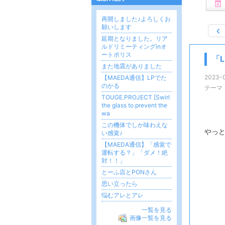
再開しました♪よろしくお
願いします
延期となりました。リア
ルドリミーティングinオ
ートポリス
「
また地震がありました
2023-0
【MAEDA通信】LPでた
のかる
テーマ
TOUGE.PROJECT [Swirl
the glass to prevent the
wa
この機体でしか味わえな
やっと
い感覚♪
【MAEDA通信】「感覚で
運転する？」「ダメ！絶
対！！」
とーふ店とPONさん
思い立ったら
悩むアレとアレ
一覧を見る
画像一覧を見る