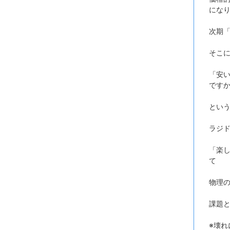
にな
次期「
そこ
「安
です
とい
ラジ
「楽
て
物理
課題
※壊れ