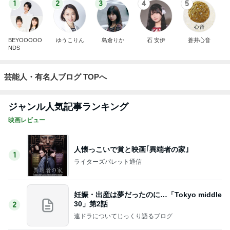
1
2
3
4
5
BEYOOOOO
ゆうこりん
島倉りか
石 安伊
蒼井心音
NDS
芸能人・有名人ブログ TOPへ
ジャンル人気記事ランキング
映画レビュー
人懐っこいで賞と映画｢異端者の家｣
1
ライターズパレット通信
妊娠・出産は夢だったのに…「Tokyo middle
30」第2話
2
連ドラについてじっくり語るブログ