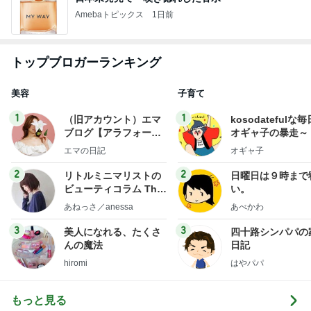
Amebaトピックス
1日前
トップブロガーランキング
美容
子育て
1
1
（旧アカウント）エマ
kosodatefulな毎
ブログ【アラフォー会
オギャ子の暴走～
社売却セカンドライ
エマの日記
オギャ子
フ】
2
2
リトルミニマリストの
日曜日は９時まで
ビューティコラム The
い。
little minimalist's bea
あねっさ／anessa
あべかわ
uty colum
3
3
美人になれる、たくさ
四十路シンパパの
んの魔法
日記
hiromi
はやパパ
もっと見る