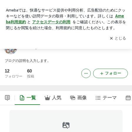
matsujibiのブログ
アプリをダウンロードして
ブログの更新通知
を受け取りまし
開く
ょう。
matsujibiのブログ
ブログの説明を入力します。
12
60
フォロー
フォロワー
投稿
一覧
人気
画像
テーマ