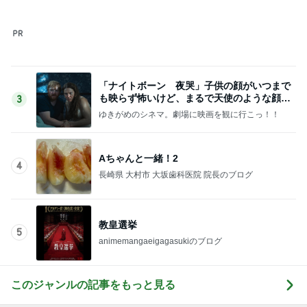
「ナイトボーン 夜哭」子供の顔がいつまで
も映らず怖いけど、まるで天使のような顔の
3
赤ちゃんでした。
ゆきがめのシネマ。劇場に映画を観に行こっ！！
Aちゃんと一緒！2
4
長崎県 大村市 大坂歯科医院 院長のブログ
教皇選挙
5
animemangaeigagasukiのブログ
このジャンルの記事をもっと見る