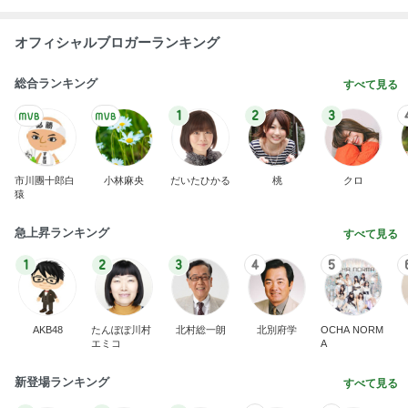
オフィシャルブロガーランキング
総合ランキング
すべて見る
1
2
3
市川團十郎白
小林麻央
だいたひかる
桃
クロ
猿
急上昇ランキング
すべて見る
1
2
3
4
5
AKB48
たんぽぽ川村
北村総一朗
北別府学
OCHA NORM
エミコ
A
新登場ランキング
すべて見る