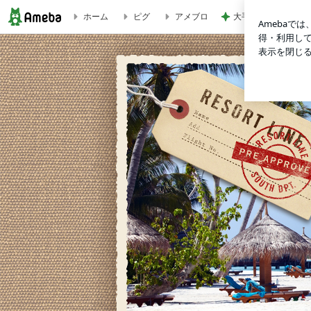
ホーム
ピグ
アメブロ
大手ハウスメーカー
築古再生大家～さっしぃブログ～