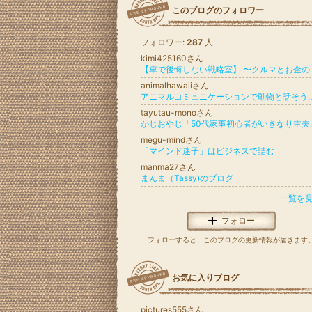
このブログのフォロワー
フォロワー:
287
人
kimi425160さん
【車で後悔しない戦
animalhawaiiさん
アニマルコミュニケーションで動物と話そう！ ハワイ在住
tayutau-monoさん
かじおやじ「50
megu-mindさん
「マインド迷子」はビジネスで詰む
manma27さん
まんま（Tassy)のブログ
一覧を
フォロー
フォローすると、このブログの更新情報が届きます
お気に入りブログ
pictures555さん