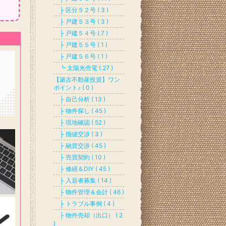
├ 区分５２号 ( 3 )
├ 戸建５３号 ( 3 )
├ 戸建５４号 ( 7 )
├ 戸建５５号 ( 1 )
├ 戸建５６号 ( 1 )
┗ 太陽光売電 ( 27 )
【築古不動産投資】ワン
ポイント♪ ( 0 )
├ 自己分析 ( 13 )
├ 物件探し ( 45 )
├ 現地確認 ( 52 )
├ 指値交渉 ( 3 )
├ 融資交渉 ( 45 )
├ 売買契約 ( 10 )
├ 修繕＆DIY ( 45 )
├ 入居者募集 ( 14 )
├ 物件管理＆会計 ( 46 )
├ トラブル事例 ( 4 )
├ 物件売却（出口） ( 2
)