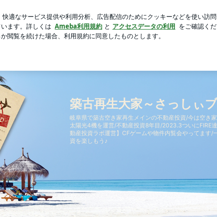
施工の高品質な家
芸能人ブログ
人気ブログ
新規登録
築古再生大家～さっしぃ
岐阜県で築古空き家再生メインの不動産投資/今は空き家戸
太陽光4機を運営/不動産投資8年目/2023.3ついにFIR
動産投資ラボ運営】CFゲームや物件内覧会やってます/
資を楽しもう♪