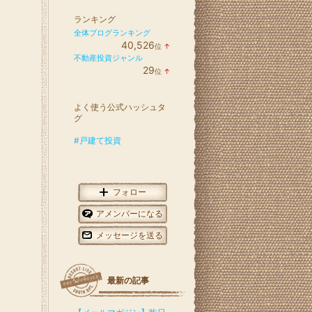
ランキング
全体ブログランキング
40,526
位
↑
ラ
不動産投資ジャンル
ン
29
位
↑
キ
ラ
ン
ン
グ
キ
上
よく使う公式ハッシュタ
ン
昇
グ
グ
上
昇
#戸建て投資
フォロー
アメンバーになる
メッセージを送る
最新の記事