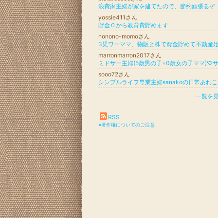
浪費家主婦が家を建てたので、節約頑張るぞ
yossie411さん
貯金０から教育費貯めます
nonono-momoさん
marronmarron2017さん
sooo72さん
シンプルライフ専業主婦sanakoの日常あれ
一覧を
RSS
※著作権についてのご注意