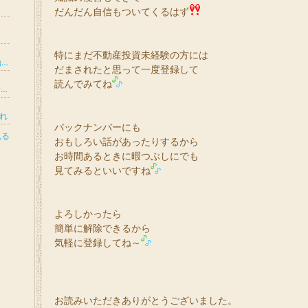
だんだん自信もついてくるはず
特にまだ不動産投資未経験の方には
3児ワーママ、物販と株で資金貯めて不動産始めました。
だまされたと思って一度登録して
読んでみてね
ミドサー主婦(5歳男の子+0歳女の子ママ)♡サイドFIRE目指して投資勉強中♡
これ
バックナンバーにも
見る
おもしろい話があったりするから
お時間あるときに暇つぶしにでも
見てみるといいですね
よろしかったら
簡単に解除できるから
気軽に登録してね～
お読みいただきありがとうございました。