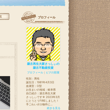
覧
プロフィール
築古再生大家さっしぃの
築古不動産投資
プロフィール
｜
ピグの部屋
性別：
男性
誕生日：
1981年4月3日
血液型：
O型
お住まいの地域：
岐阜県
自己紹介：築古再生大家
さっしぃです☆ 2023年3月
にとうとうFIREしました！
手ごわいボロ物件に...
続きを見る