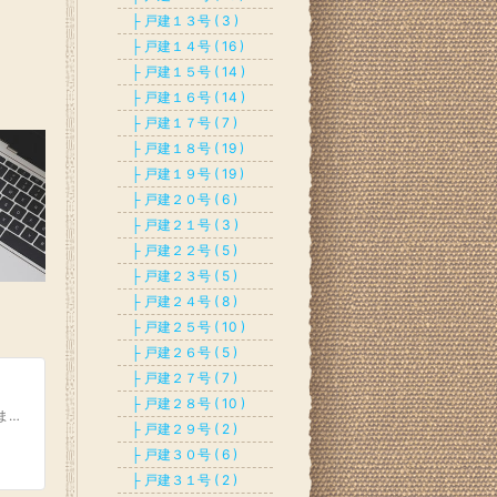
├ 戸建１３号 ( 3 )
├ 戸建１４号 ( 16 )
├ 戸建１５号 ( 14 )
├ 戸建１６号 ( 14 )
├ 戸建１７号 ( 7 )
├ 戸建１８号 ( 19 )
├ 戸建１９号 ( 19 )
├ 戸建２０号 ( 6 )
├ 戸建２１号 ( 3 )
├ 戸建２２号 ( 5 )
├ 戸建２３号 ( 5 )
├ 戸建２４号 ( 8 )
├ 戸建２５号 ( 10 )
├ 戸建２６号 ( 5 )
├ 戸建２７号 ( 7 )
├ 戸建２８号 ( 10 )
管理人さっしぃへのご質問、ご意見は下記フォームよりお願いします。大家コミュニティへの参加・お問合せも受付中♪・今抱えている悩みについて相談できるか聞きたい！・不動産投資をやってみたい！・もっと詳しく活動内容を聞きたい！・不動産投資を学びたい！・気軽に気になることを相談したい！・同じ趣味を持った人と話したい！・メンターを探してる！・お金に困らない暮らしをしたい…
├ 戸建２９号 ( 2 )
├ 戸建３０号 ( 6 )
├ 戸建３１号 ( 2 )