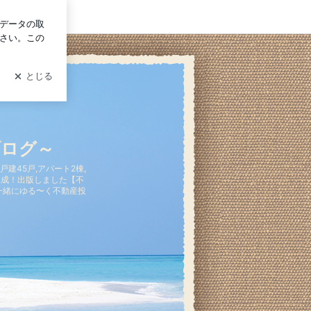
ログイン
ブログ～
建45戸,アパート2棟,
E達成！出版しました【不
一緒にゆる〜く不動産投