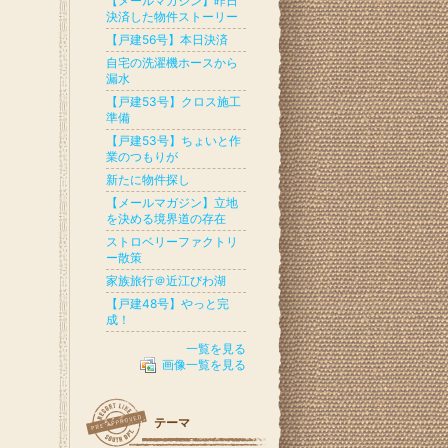
【メールマガジン】昨日
決済した物件ストーリー
【戸建56号】本日決済
自宅の洗濯機ホースから
漏水
【戸建53号】クロス施工
準備
【戸建53号】ちょいと作
業のつもりが
新たに物件探し
【メールマガジン】立地
を決める境界道の存在
ストロベリーファクトリ
ー散策
家族旅行＠近江びわ湖
【戸建48号】やっと完
成！
一覧を見る
画像一覧を見る
テーマ