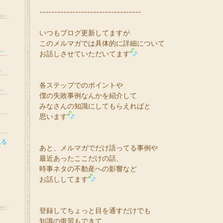
----------------------------------
いつもブログ更新してますが
このメルマガでは具体的に詳細について
略室】 〜クルマとお金の、冷静で優しい選び方〜
お話しさせていただいてます
アニマルコミュニケーターShiori
各ステップでのポイントや
代家事初心者がいきなり主夫！」奮闘3年目
僕の失敗事例なんかを紹介して
みなさんの知識にしてもらえればと
思います
見る
あと、メルマガでだけ語ってる事例や
最近あったここだけの話、
時事ネタの不動産への影響など
。
お話ししてます
登録してちょっと目を通すだけでも
知識の復習もできて