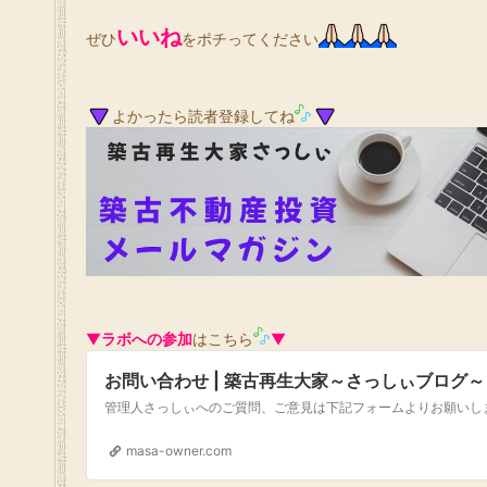
いいね
ぜひ
をポチってください
よかったら読者登録してね
▼
ラボへの参加
はこちら
▼
お問い合わせ | 築古再生大家～さっしぃブログ～
masa-owner.com