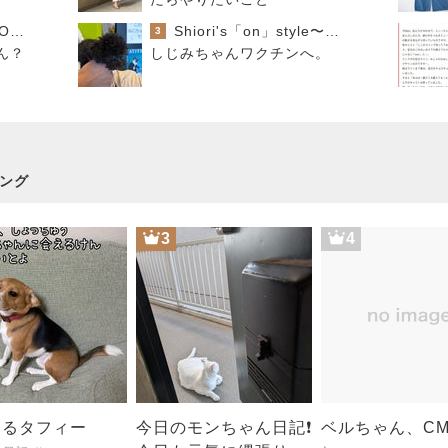
酒ポンコツ女の息子LOVE blog♡♡
Shiori's「on」style〜干物女の成長記〜
3
ん？
しじみちゃんワクチンへ。
ング
3
4
するタフィー
今日のモンちゃん日記❗
ベルちゃん、C