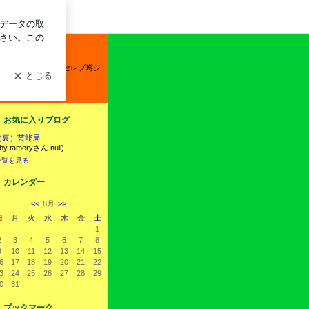
ログイン
ハリウッド韓流華流セレブ噂ジ
丸儲け☆
お気に入りブログ
（裏）芸能局
 by tamoryさん null)
一覧を見る
カレンダー
<<
8月
>>
日
月
火
水
木
金
土
1
2
3
4
5
6
7
8
9
10
11
12
13
14
15
6
17
18
19
20
21
22
3
24
25
26
27
28
29
0
31
ブックマーク