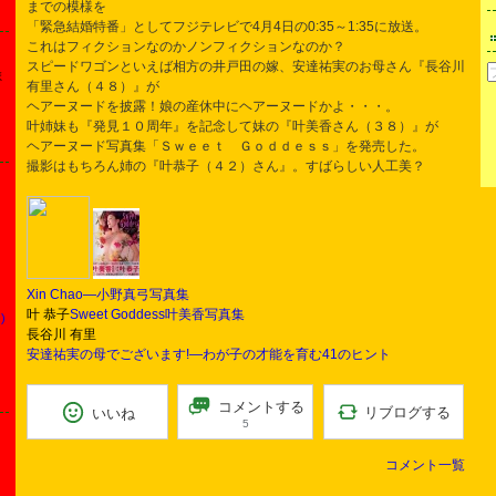
までの模様を
「緊急結婚特番」としてフジテレビで4月4日の0:35～1:35に放送。
これはフィクションなのかノンフィクションなのか？
スピードワゴンといえば相方の井戸田の嫁、安達祐実のお母さん『長谷川
ま
有里さん（４８）』が
ヘアーヌードを披露！娘の産休中にヘアーヌードかよ・・・。
叶姉妹も『発見１０周年』を記念して妹の『叶美香さん（３８）』が
ヘアーヌード写真集「Ｓｗｅｅｔ Ｇｏｄｄｅｓｓ」を発売した。
撮影はもちろん姉の『叶恭子（４２）さん』。すばらしい人工美？
Xin Chao―小野真弓写真集
叶 恭子
Sweet Goddess叶美香写真集
)
長谷川 有里
安達祐実の母でございます!―わが子の才能を育む41のヒント
コメントする
リブログする
いいね
5
コメント一覧