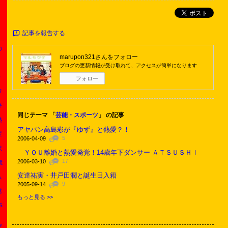
ポスト
記事を報告する
の
marupon321
さんをフォロー
ブログの更新情報が受け取れて、アクセスが簡単になります
・
フォロー
ワ
呼
同じテーマ 「
芸能・スポーツ
」 の記事
熱
アヤパン高島彩が『ゆず』と熱愛？！
変
5
2006-04-09
沢
ＹＯＵ離婚と熱愛発覚！14歳年下ダンサー ＡＴＳＵＳＨＩ
17
2006-03-10
歳
安達祐実・井戸田潤と誕生日入籍
入
9
2005-09-14
慰
もっと見る >>
Ｓ
ザ