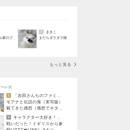
まきこ
5
ル家のブ
まだらダラダラ猫
もっと見る
ニーレポ
「吉田さんちのファミリー日記」Powered by Ameba 吉田さんファミリーオフィシャルブログ
1
モアナと伝説の海（実写版）
観てきた感想（感想でネタバ
レあり）
キャラクター大好き！コロ助の2回目ロンドン生活にっき★
2
戦いだった！イギリスから参
戦LITTC✖️LINKしまむらデ