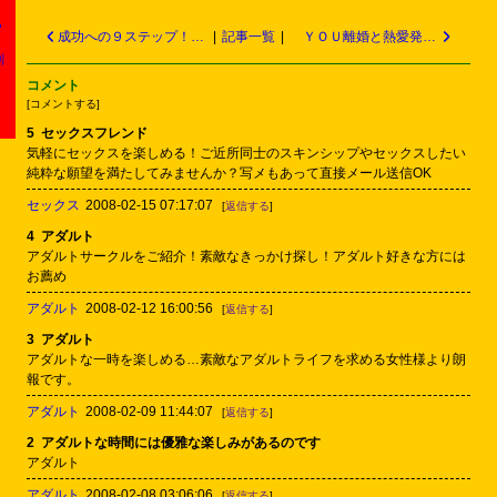
？
成功への９ステップ！人生を変えるセミナー
|
記事一覧
|
ＹＯＵ離婚と熱愛発覚！14歳年下ダンサー ＡＴＳＵＳＨＩ
判
コメント
[
コメントする
]
5
セックスフレンド
気軽にセックスを楽しめる！ご近所同士のスキンシップやセックスしたい
純粋な願望を満たしてみませんか？写メもあって直接メール送信OK
セックス
2008-02-15 07:17:07
[
返信する
]
4
アダルト
アダルトサークルをご紹介！素敵なきっかけ探し！アダルト好きな方には
お薦め
アダルト
2008-02-12 16:00:56
[
返信する
]
3
アダルト
アダルトな一時を楽しめる…素敵なアダルトライフを求める女性様より朗
報です。
アダルト
2008-02-09 11:44:07
[
返信する
]
2
アダルトな時間には優雅な楽しみがあるのです
アダルト
アダルト
2008-02-08 03:06:06
[
返信する
]