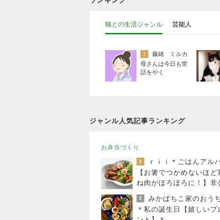
ランキング
猫との生活ジャンル
芸能人
藤緒 ミルカ
1
母さんは今日も世
話をやく
ジャンル人気記事ランキング
お弁当づくり
ｒｉｉ＊ごはんアル
1
【お箸でつかめないほど
ね肉がほろほろに！】非
クーポン貼りまくってま
2
＊私の誕生日【嬉しいプ
ント】＊