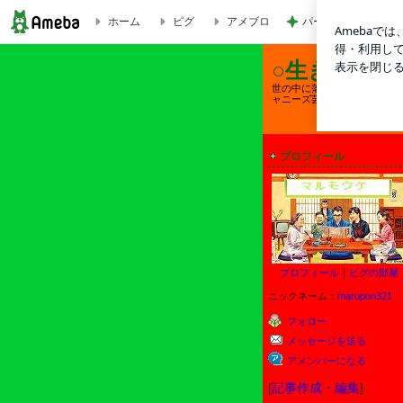
パートのやる気をア
ホーム
ピグ
アメブロ
小野真弓とスピードワゴン小沢結婚したの？ | ○生きてるだけで丸儲け本舗○
○生きてるだ
世の中に落ちてるお役立ち情
ャニーズ芸能☆経済ニュース
プロフィール
プロフィール
｜
ピグの部屋
ニックネーム：
marupon321
フォロー
メッセージを送る
アメンバーになる
[
記事作成・編集
]