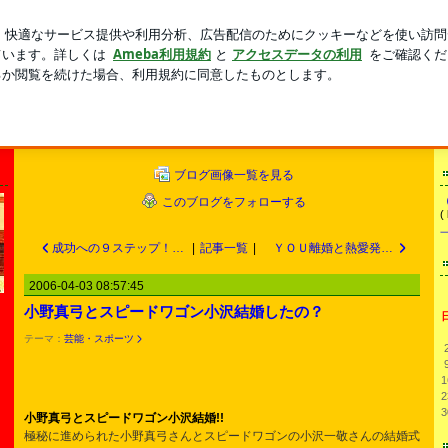
ピールする勉強
新規登録
芸能人ブログ
人気ブログ
けで丸儲け本舗○
報からＢ級ネタまで満載・・・！知識の泉！拾い集めてみませんか。 今が旬ネタ☆画像☆
☆競馬ロト６☆映画ドラマＴＶ☆お笑い面白☆アジアアメリカハワイ☆世の中の話題丸ごと
ブログ画像一覧を見る
このブログをフォローする
(
成功への９ステップ！人生を変えるセミナー
|
記事一覧
|
ＹＯＵ離婚と熱愛発覚！14歳年下ダンサー ＡＴＳＵＳＨＩ
2006-04-03 08:57:45
小野真弓とスピードワゴン小沢結婚したの？
テーマ：
芸能・スポーツ
1
2
3
小野真弓とスピードワゴン小沢結婚!!
極秘に進められた小野真弓さんとスピードワゴンの小沢一敬さんの結婚式