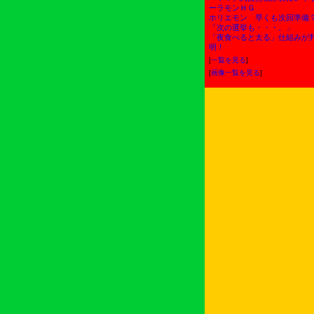
ーラモンＨＧ
ホリエモン 早くも次回準備
「次の選挙も・・・。」
「夜食べると太る」仕組みが
明！
[
一覧を見る
]
[
画像一覧を見る
]