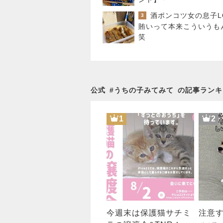
3
賄いって本来こういうも
笑
公式
#
うちの子みてみて
の記事ランキ
1
2
今週末は保護猫サチミ
注意