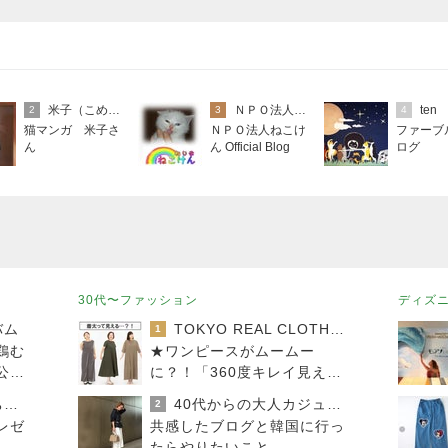
米子（こめこ）
ＮＰＯ法人ねこけん
ten
2
3
4
猫マンガ 米子さ
ＮＰＯ法人ねこけ
ファーブ
ん
ん Official Blog
ログ
30代〜ファッション
ディズ
バム
TOKYO REAL CLOTHES 大人世代のリアルクローズ
1
鶏む
★ワンピースがムームー
公開
に？！「360度キレイ見え」
す
の必殺ワザはコレ♪
みかぱちこ家のおうちでごはん
40代からの大人カジュアルを品良く着こなすファッションブログ
2
レゼ
共感したブログと韓国に行っ
たらやりたいこと