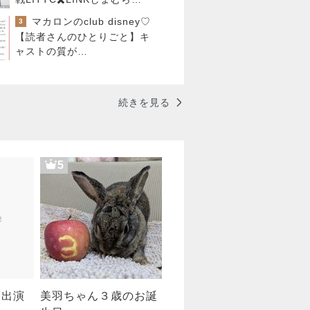
ィズニーコラボ！ダッフィー
マカロンのclub disney♡
3
新商品の話
【読者さんのひとりごと】キ
ャストの質が…
続きを見る
5
M出演
美羽ちゃん３歳のお誕