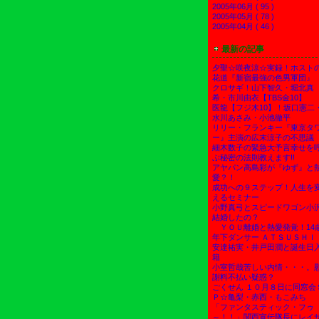
2005年06月 ( 95 )
2005年05月 ( 78 )
2005年04月 ( 46 )
最新の記事
夕聖☆咲夜涼☆実録！ホスト
花道『新宿最強の色男軍団』
クロサギ！山下智久・堀北真
希・市川由衣【TBS金10】
医龍【フジ木10】！坂口憲二
水川あさみ・小池徹平
リリー・フランキー『東京タ
ー』主演の広末涼子の不思議
細木数子の緊急大予言幸せを
ぶ秘密の法則教えます!!
アヤパン高島彩が『ゆず』と
愛？！
成功への９ステップ！人生を
えるセミナー
小野真弓とスピードワゴン小
結婚したの？
ＹＯＵ離婚と熱愛発覚！14
年下ダンサー ＡＴＳＵＳＨＩ
安達祐実・井戸田潤と誕生日
籍
小室哲哉苦しい内情・・・。
謝料不払い疑惑？
ごくせん １０月８日に同窓会
Ｐ☆亀梨・赤西・もこみち
「ファンタスティック・フゥ
～！！」関西宣伝隊長にレイ