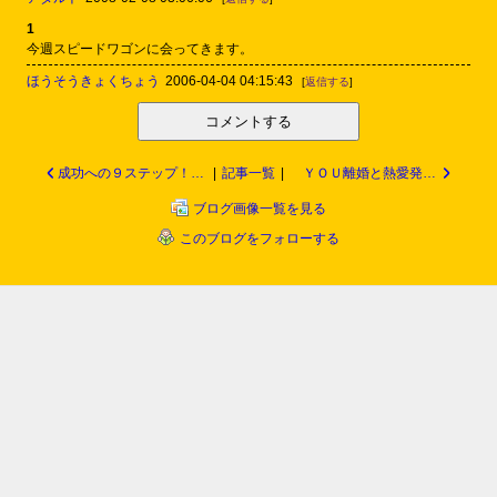
1
今週スピードワゴンに会ってきます。
ほうそうきょくちょう
2006-04-04 04:15:43
[
返信する
]
コメントする
成功への９ステップ！人生を変えるセミナー
|
記事一覧
|
ＹＯＵ離婚と熱愛発覚！14歳年下ダンサー ＡＴＳＵＳＨＩ
ブログ画像一覧を見る
このブログをフォローする