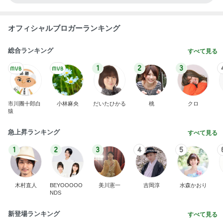
オフィシャルブロガーランキング
総合ランキング
すべて見る
1
2
3
市川團十郎白
小林麻央
だいたひかる
桃
クロ
猿
急上昇ランキング
すべて見る
1
2
3
4
5
木村直人
BEYOOOOO
美川憲一
吉岡淳
水森かおり
NDS
新登場ランキング
すべて見る