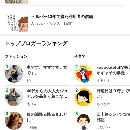
ヘルパー13年で得た利用者の信頼
Amebaトピックス
1日前
トップブロガーランキング
ファッション
子育て
1
1
妻です。ママです。女
kosodatefulな毎
です。
オギャ子の暴走～
eri.
オギャ子
2
2
40代からの大人カジュ
日曜日は９時まで
アルを品良く着こなす
い。
ファッションブログ
えりん
あべかわ
3
3
銀の滴降る降るまわり
四十路シンパパの
に・・・
日記
illallan
はやパパ