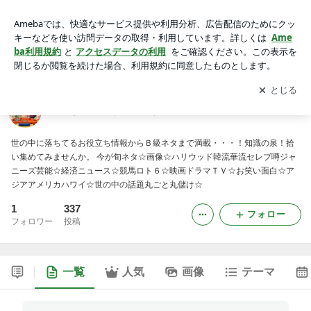
○生きてるだけで丸儲け本舗○
アプリをダウンロードして
ブログの更新通知
を受け取りまし
開く
ょう。
○生きてるだけで丸儲け本舗○
世の中に落ちてるお役立ち情報からＢ級ネタまで満載・・・！知識の泉！拾
い集めてみませんか。 今が旬ネタ☆画像☆ハリウッド韓流華流セレブ噂ジャ
ニーズ芸能☆経済ニュース☆競馬ロト６☆映画ドラマＴＶ☆お笑い面白☆ア
ジアアメリカハワイ☆世の中の話題丸ごと丸儲け☆
1
337
フォロー
フォロワー
投稿
一覧
人気
画像
テーマ