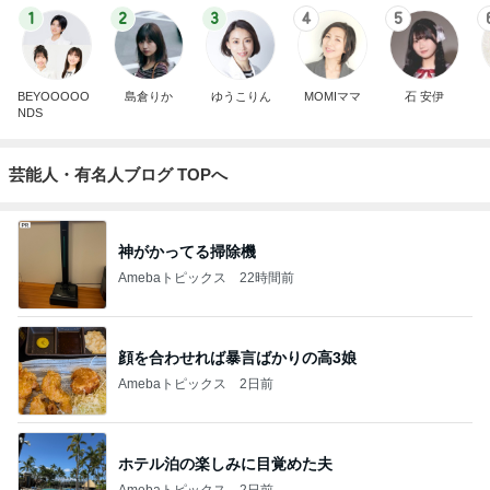
1
2
3
4
5
BEYOOOOO
島倉りか
ゆうこりん
MOMIママ
石 安伊
NDS
芸能人・有名人ブログ TOPへ
神がかってる掃除機
Amebaトピックス
22時間前
顔を合わせれば暴言ばかりの高3娘
Amebaトピックス
2日前
ホテル泊の楽しみに目覚めた夫
Amebaトピックス
2日前