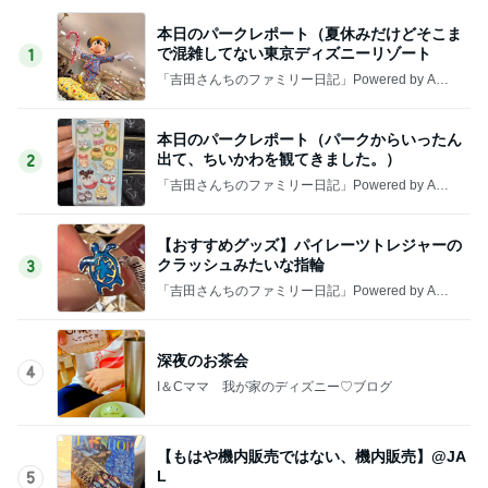
本日のパークレポート（夏休みだけどそこま
で混雑してない東京ディズニーリゾート
1
「吉田さんちのファミリー日記」Powered by Ame
ba 吉田さんファミリーオフィシャルブログ
本日のパークレポート（パークからいったん
出て、ちいかわを観てきました。）
2
「吉田さんちのファミリー日記」Powered by Ame
ba 吉田さんファミリーオフィシャルブログ
【おすすめグッズ】パイレーツトレジャーの
クラッシュみたいな指輪
3
「吉田さんちのファミリー日記」Powered by Ame
ba 吉田さんファミリーオフィシャルブログ
深夜のお茶会
4
I＆Cママ 我が家のディズニー♡ブログ
【もはや機内販売ではない、機内販売】@JA
L
5