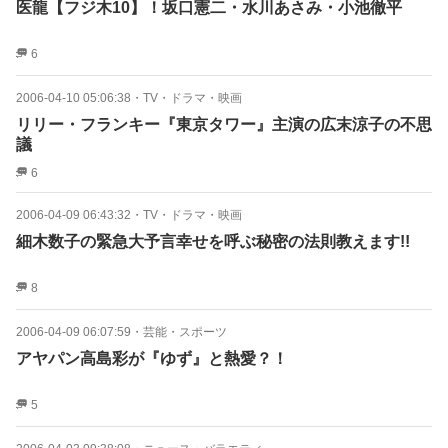
医龍【フジ木10】！坂口憲二・水川あさみ・小池徹平
6
2006-04-10 05:06:38
・
TV・ドラマ・映画
リリー・フランキー『東京タワー』主演の広末涼子の不思
議
6
2006-04-09 06:43:32
・
TV・ドラマ・映画
細木数子の緊急大予言幸せを呼ぶ秘密の法則教えます!!
8
2006-04-09 06:07:59
・
芸能・スポーツ
アヤパン高島彩が『ゆず』と熱愛？！
5