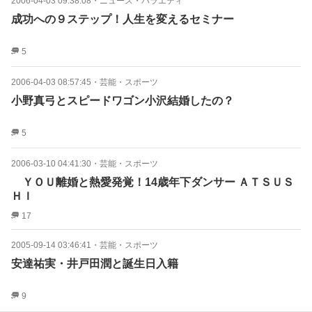
2006-04-03 09:38:08
・
ニュース・バラエティ
成功への９ステップ！人生を変えるセミナー
5
2006-04-03 08:57:45
・
芸能・スポーツ
小野真弓とスピードワゴン小沢結婚したの？
5
2006-03-10 04:41:30
・
芸能・スポーツ
ＹＯＵ離婚と熱愛発覚！14歳年下ダンサー ＡＴＳＵＳ
ＨＩ
17
2005-09-14 03:46:41
・
芸能・スポーツ
安達祐実・井戸田潤と誕生日入籍
9