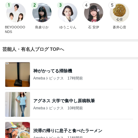
1
2
3
4
5
BEYOOOOO
島倉りか
ゆうこりん
石 安伊
蒼井心音
NDS
芸能人・有名人ブログ TOPへ
神がかってる掃除機
Amebaトピックス
17時間前
アグネス 大学で集中し原稿執筆
Amebaトピックス
10時間前
渋滞の帰りに息子と食べたラーメン
Amebaトピックス
11時間前