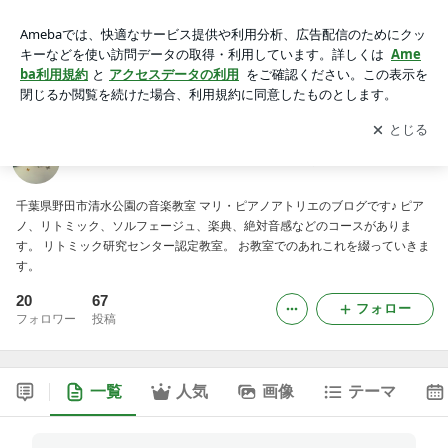
マリ・ピアノアトリエのアトリエ便り
アプリをダウンロードして
ブログの更新通知
を受け取りまし
開く
ょう。
マリ・ピアノアトリエのアトリエ便り
千葉県野田市清水公園の音楽教室 マリ・ピアノアトリエのブログです♪ ピア
ノ、リトミック、ソルフェージュ、楽典、絶対音感などのコースがありま
す。 リトミック研究センター認定教室。 お教室でのあれこれを綴っていきま
す。
20
67
フォロー
フォロワー
投稿
一覧
人気
画像
テーマ