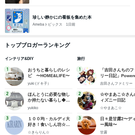
珍しい静かにの看板を集めた本
Amebaトピックス
1日前
トップブロガーランキング
インテリア&DIY
旅行
1
1
おうちと暮らしのレシ
「吉田さんちのフ
ピ 〜HOME&LIFE〜
リー日記」Powere
y Ameba 吉田さ
yuki (ドキ子）
吉田さんファミリー
ミリーオフィシャ
ログ
2
2
ほんとうに必要な物し
☆やまあこ☆さん
か持たない暮らし◆Ke
ィズニー日記
ep Life Simple◆〜イ
yukiko
☆やまあこ☆
ンテリアのきろく〜
3
3
１００均・カルディ大
日々是甘露2〜デ
好き！食いしん坊☆き
ー風味〜
らりん☆のブログ
☆きらりん☆
甘露