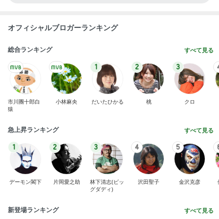
オフィシャルブロガーランキング
総合ランキング
すべて見る
1
2
3
市川團十郎白
小林麻央
だいたひかる
桃
クロ
猿
急上昇ランキング
すべて見る
1
2
3
4
5
デーモン閣下
片岡愛之助
林下清志(ビッ
沢田聖子
金沢克彦
グダディ)
新登場ランキング
すべて見る