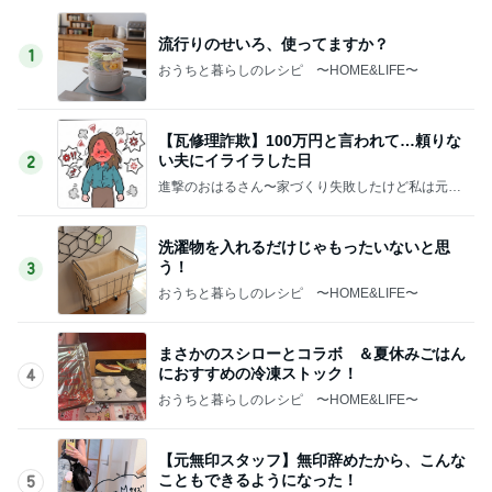
流行りのせいろ、使ってますか？
1
おうちと暮らしのレシピ 〜HOME&LIFE〜
【瓦修理詐欺】100万円と言われて…頼りな
い夫にイライラした日
2
進撃のおはるさん〜家づくり失敗したけど私は元気
です〜
洗濯物を入れるだけじゃもったいないと思
う！
3
おうちと暮らしのレシピ 〜HOME&LIFE〜
まさかのスシローとコラボ ＆夏休みごはん
におすすめの冷凍ストック！
4
おうちと暮らしのレシピ 〜HOME&LIFE〜
【元無印スタッフ】無印辞めたから、こんな
こともできるようになった！
5