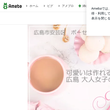
姉の障がいを認めな
ホーム
ピグ
アメブロ
【レッスンメニュー】ホームデコレーションレッスンメニュー | 広
Home