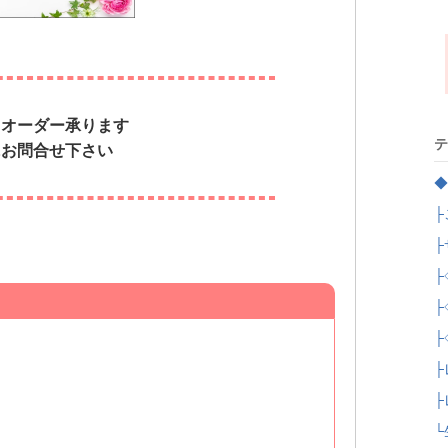
＆オーダー承ります
テ
にお問合せ下さい
◆
├
├
├
├
├
├
├
└