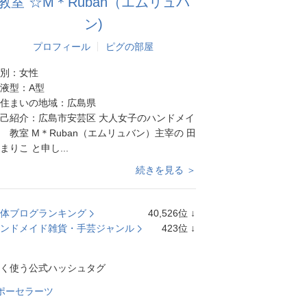
教室 ☆M＊Ruban（エムリュバ
ン)
プロフィール
ピグの部屋
別：
女性
液型：
A型
住まいの地域：
広島県
己紹介：
広島市安芸区 大人女子のハンドメイ
 教室 M＊Ruban（エムリュバン）主宰の 田
まりこ と申し...
続きを見る ＞
体ブログランキング
40,526
位
↓
ラ
ンドメイド雑貨・手芸ジャンル
423
位
↓
ン
ラ
キ
ン
く使う公式ハッシュタグ
ン
キ
グ
ン
ポーセラーツ
下
グ