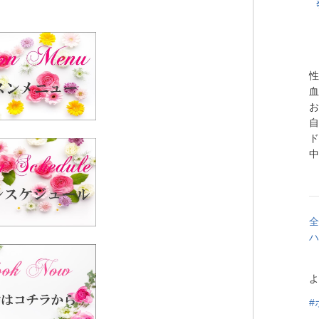
性
血
お
自
ド
中
全
ハ
よ
#