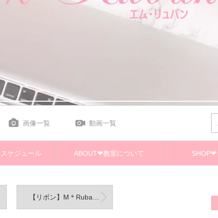
画像一覧
動画一覧
E❤スケジュール
ABOUT❤教室について
SHOP
【リボン】M＊Rubanオリジナルリボン レッスンメニュー