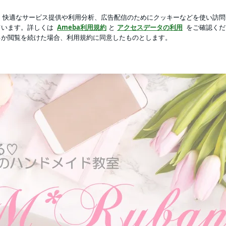
かった母の執念
新規登録
芸能人ブログ
人気ブログ
島市 / 安芸区 犬と猫と遊べる サードプレイス ポーセラーツ 
Instagram
MAIL
SHOP
BLOG
アメブロ
HP