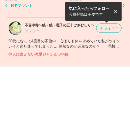
Hでマウント
不倫の軌跡
気に入ったらフォロー
会員登録は不要です
不倫中毒〜続・続・理子の五十ござむしり〜
フォロー
アヌシー
50代になって4度目の不倫中 心よりも体を求めていた私がツイン
レイと巡り逢ってしまった… 偶然なのか必然なのか？！ 理想的
な海外旅行の実現を目指す私(理子)と13歳年上の今彼(かず)との
他人に言えない恋愛ジャンル 344位
〝待ったなし、真っ向勝負のＷ不倫〟を赤裸々に綴っていきます