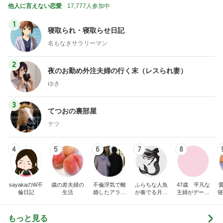
他人に言えない恋愛
17,777人参加中
1
寝取られ・寝取らせ日記
名もなきサラリーマン
2
夜のお勤め外注夫婦の行く末（レスられ妻）
ゆき
3
てつおの裏部屋
テツ
4
5
6
7
8
sayakaのW不
歳の差夫婦の
不倫浮気で離
ふらちな人魚
47歳 平凡な
倫日記
生活
婚したアラフ
が奏でる月夜
主婦がデート
寝
ィフ男の性活
話
に誘われまし
た
もっと見る