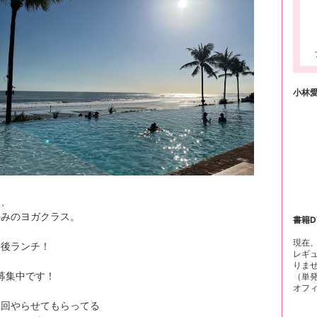
小林愛
は、
のみのヨガクラス。
書籍D
現在
ス後ランチ！
レギ
りま
募集中です！
（単
オフ
数回やらせてもらってる