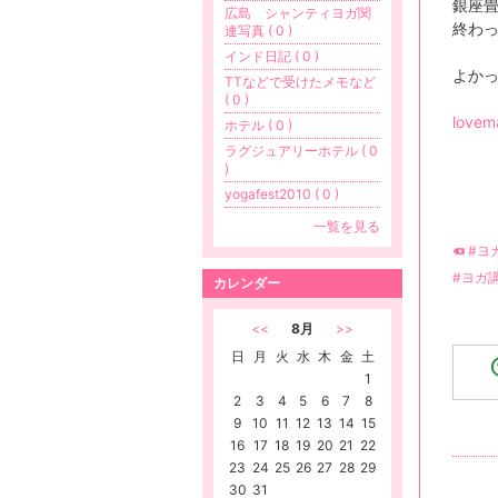
銀座畳ゆ
広島 シャンティヨガ関
終わ
連写真 ( 0 )
インド日記 ( 0 )
よか
TTなどで受けたメモなど
( 0 )
lovem
ホテル ( 0 )
ラグジュアリーホテル ( 0
)
yogafest2010 ( 0 )
一覧を見る
#ヨ
#ヨガ
カレンダー
<<
8月
>>
日
月
火
水
木
金
土
1
2
3
4
5
6
7
8
9
10
11
12
13
14
15
16
17
18
19
20
21
22
23
24
25
26
27
28
29
30
31