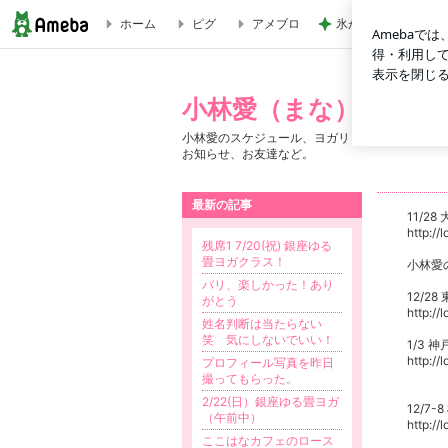
ホーム
ピグ
アメブロ
氷がパンパンに入っ
小林愛（まな）のヨガ・リトリート・つぶやきブログ。
小林愛（まな）のヨガ
小林愛のスケジュール、ヨガリトリート、つぶや
お知らせ、お友達など。
最新の記事
11/
http://
残席1 7/20(祝) 銀座ゆる
畳ヨガクラス！
小林愛
バリ、楽しかった！あり
12/2
がとう
http://
姓名判断は当たらない
笑 気にしないでいい！
1/3 
http://
プロフィール写真を昨日
撮ってもらった。
2/22(日）銀座ゆる畳ヨガ
12/7
（午前中）
http://
ここはなカフェのロース