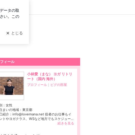
グイン
フィール
小林愛（まな） ヨガ リトリ
ート（国内 海外）
プロフィール
｜
ピグの部屋
別：
女性
住まいの地域：
東京都
己紹介：info@lovemana.net 役者のお仕事もイ
ントやヨガクラス、WSなど地方でもスケジュー...
続きを見る