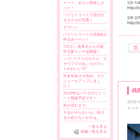
イーツ、めちゃ美味しか
1/3-
った！
http://
バリリトリートで宿泊す
2/6-2
るホテルの写真！
http:/
サマハン
バリリトリートの詳細&お
申込みページ！
1/3(土）亜美衣さんの新
年大阪ランチ会開催！
”バリ ウブドのホテル マ
ヤウブドの丸いヨガマッ
トかわいい♡”
年末年始ヨガ含め、スケ
ジュールアップしまし
た！
残席
2026年はバリヨガリトリ
ート開催予定です！
2026-0
気が済むまで。
テーマ
やるかやらないか、続け
るか続けないかかぁ。
一覧を見る
画像一覧を見る