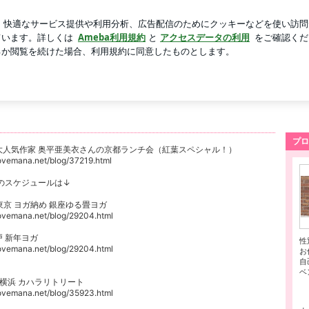
ていたマック
芸能人ブログ
人気ブログ
新規登録
ロ
・リトリート・つぶやきブログ。
き
プロ
28 大人気作家 奥平亜美衣さんの京都ランチ会（紅葉スペシャル！）
lovemana.net/blog/37219.html
のスケジュールは↓
8 東京 ヨガ納め 銀座ゆる畳ヨガ
lovemana.net/blog/29204.html
神戸 新年ヨガ
性
lovemana.net/blog/29204.html
お
自
ベ
-8 横浜 カハラリトリート
lovemana.net/blog/35923.html