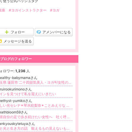
く使う公式ハッシュタグ
銀座
#ヨガインストラクター
#ヨガ
フォロー
アメンバーになる
メッセージを送る
ブログのフォロワー
ォロワー:
1,236
人
healthy-babymamaさん
埼玉県 蓮田市 二十四節気美人・ヨガ®/女性の人生軸確立/講師育成・月経周期・マタニティヨガ、産後、子連れヨガ、更年期、シニア
ruirookurimonoさん
インを見つけて私を迎えにいきたい
methyst-yumikoさん
優しい光セレナ✴︎琴水絵梨奈✴︎ことみえりな 〜未来へ繋がるカードリーディング〜
reathbloom59さん
生涯自分の足で歩き続けたい女性へ 吐く呼吸で体幹を整え足から元気に。10年で3000人をサポート足活トレーナーうえむら真希
ankyouskytetuyaさん
愛と光と生き方の話 観えるもの見えないものの話❤️