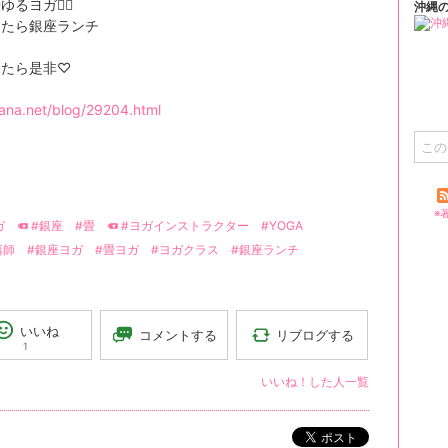
るヨガ🧘‍♀️
沖縄
ったら銀座ランチ
ったら是非♡
ana.net/blog/29204.html
※
ガ
#銀座
#畳
#ヨガインストラクター
#YOGA
講師
#銀座ヨガ
#畳ヨガ
#ヨガクラス
#銀座ランチ
いいね
リブログする
コメントする
1
いいね！した人一覧
ポスト