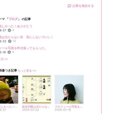
記事を報告する
ーマ 「
ブログ
」 の記事
楽しかった！ありがとう
4
6-27
断は当たらない笑 気にしないでいい！
13
2-22
ィール写真を昨日撮ってもらった。
6
2-16
る >>
画像つき記事
もっと見る >>
バリ、楽しかった！ありがとう
姓名判断は当たらない笑 気にしないでいい！
プロフィール写真を昨日撮ってもらった。
6-27
2026-02-22
2026-02-16