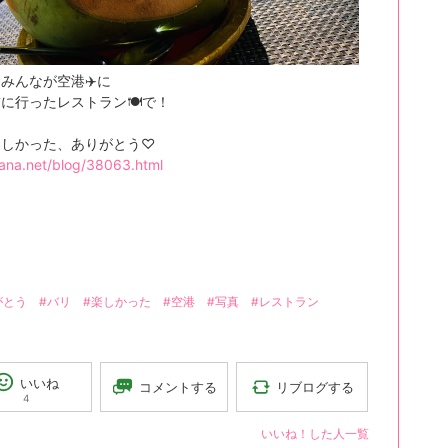
みんなが空港✈️に
に行ったレストラン🍽️で！
楽しかった、ありがとう♡
ana.net/blog/38063.html
がとう
#バリ
#楽しかった
#空港
#写真
#レストラン
いいね
リブログする
コメントする
4
いいね！した人一覧