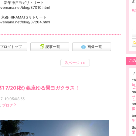
よ
1/4 新年神戸ヨガリトリート
lovemana.net/blog/37010.html
#
/7 京都 HIRAMATSリトリート
/lovemana.net/blog/37204.html
ブログトップ
記事一覧
画像一覧
この
次ページ
>>
フ
c
1 7/20(祝) 銀座ゆる畳ヨガクラス！
ha
サ
7-19 05:08:55
a
：
ブログ
b
th