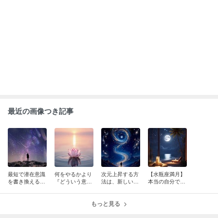
最近の画像つき記事
最短で潜在意識
何をやるかより
次元上昇する方
【水瓶座満月】
を書き換える方
『どういう意
法は、新しい経
本当の自分で生
法
識』でやるかが
験をすること
きると奇跡的な
大切
人生が展開する
もっと見る