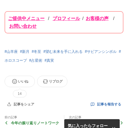
ご提供中メニュー
/
プロフィール
/
お客様の声
/
お問い合わせ
#
山羊座
#
新月
#
冬至
#
望む未来を手に入れる
#
サビアンシンボル
#
ホロスコープ
#
占星術
#
真実
いいね
リブログ
14
記事を報告する
記事をシェア
前の記事
次の記事
今年の振り返りノートワーク
【12/8双子座満月】自分軸を
気に入ったらフォロー
整えて新しいステージへ向か