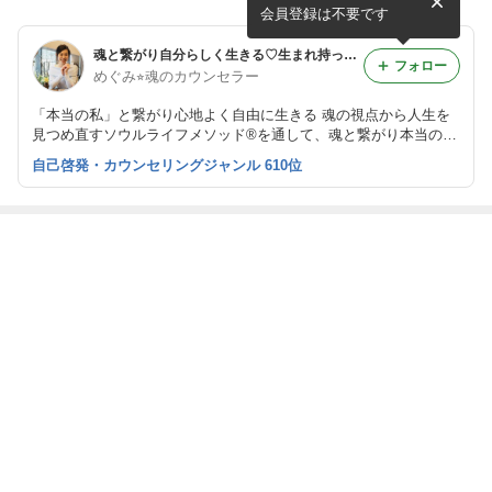
いましょう
会員登録は不要です
魂と繋がり自分らしく生きる♡生まれ持った魅力を引き出す方法
フォロー
めぐみ⭐︎魂のカウンセラー
「本当の私」と繋がり心地よく自由に生きる 魂の視点から人生を
見つめ直すソウルライフメソッド®︎を通して、魂と繋がり本当の自
分を生きる方法をお伝えしています。
自己啓発・カウンセリングジャンル 610位