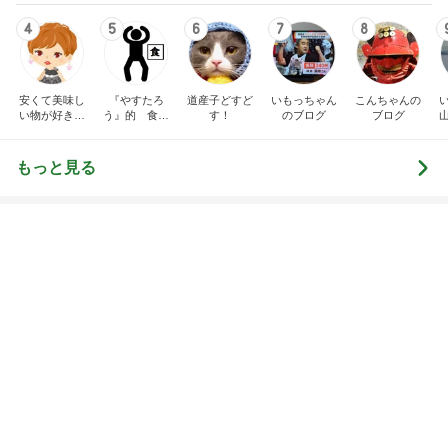
4
5
6
7
8
安くて美味し
『やすたろ
道産子どすど
いもっちゃん
こんちゃんの
い物が好き☆
う』的 食の
す！
のブログ
ブログ
彡
備忘録
もっと見る