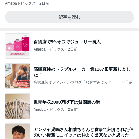
Amebaトピックス
2日前
記事を読む
百貨店で5%オフでジュエリー購入
Amebaトピックス
2日前
高橋直純のトラブルメーカー第1167回更新しまし
た！
高橋直純オフィシャルブログ「なおずみぶろぐ」
11日前
Powered by Ameba
世帯年収2000万以下は貧困層の街
Amebaトピックス
2日前
アンジャ児嶋さん相葉ちゃんと食事で紹介された仲
のいい後輩にコイツとは仲よく出来ないと思った