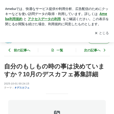
#デスカフェ #事前指示書 #延命治療 #終活コミニュティマザー
リーフ | 感謝の気持ちで自分を生きる！
アプリをダウンロードして
ブログの更新通知
を受け取りまし
開く
ょう。
感謝の気持ちで自分を生きる！
フォロー
前の記事へ
一覧
次の記事へ
自分のもしもの時の事は決めていま
すか？10月のデスカフェ募集詳細
2025-10-01 00:24:15
テーマ：
＃デスカフェ