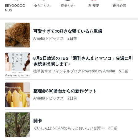
BEYOOOOO
ゆうこりん
島倉りか
石 安伊
蒼井心音
NDS
可愛すぎて大好きな寝ている八重歯
Amebaトピックス
2日前
8月2日放送のTBS「週刊さんまとマツコ」先週に引
き続き出演します♪
植草美幸オフィシャルブログ Powered by Ameba
5日前
整理券800番台からの新作ゲット
Amebaトピックス
2日前
開卡
くいしんぼうCAMのもっとおいしい台湾!!!!
2日前