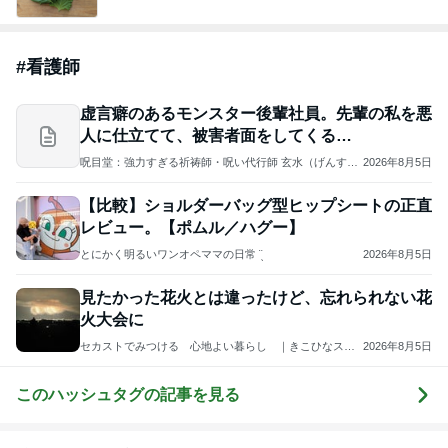
#
看護師
虚言癖のあるモンスター後輩社員。先輩の私を悪
人に仕立てて、被害者面をしてくる…
呪目堂：強力すぎる祈祷師・呪い代行師 玄水（げんす
2026年8月5日
い） 強力縁結び・復縁・浮気離婚縁切り・不倫略奪
愛・開運金運・厄払い除霊
【比較】ショルダーバッグ型ヒップシートの正直
レビュー。【ポムル／ハグー】
とにかく明るいワンオペママの日常 ¨̮
2026年8月5日
見たかった花火とは違ったけど、忘れられない花
火大会に
セカストでみつける 心地よい暮らし ｜きこひなスタ
2026年8月5日
イル
このハッシュタグの記事を見る