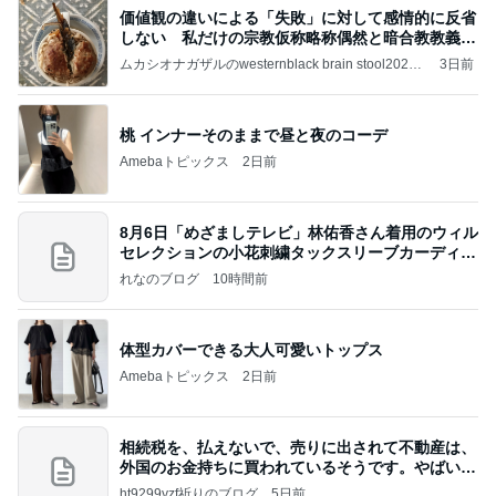
価値観の違いによる「失敗」に対して感情的に反省
しない 私だけの宗教仮称略称偶然と暗合教教義候
補
ムカシオナガザルのwesternblack brain stool2024
3日前
年（令和6）11月25日以来減酒断煙再開ムカシオナ
ガザル
桃 インナーそのままで昼と夜のコーデ
Amebaトピックス
2日前
8月6日「めざましテレビ」林佑香さん着用のウィル
セレクションの小花刺繍タックスリーブカーディガ
ン
れなのブログ
10時間前
体型カバーできる大人可愛いトップス
Amebaトピックス
2日前
相続税を、払えないで、売りに出されて不動産は、
外国のお金持ちに買われているそうです。やばいで
すよ
ht9299yzf祈りのブログ
5日前