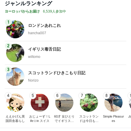
ジャンルランキング
ヨーロッパからお届け
6,539人参加中
1
ロンドンあれこれ
hancha007
2
イギリス毒舌日記
wiltomo
3
スコットランドひきこもり日記
Norizo
4
5
6
7
8
ええかげん英
おじょーず！L
60才 女ひとり
スコットラン
Simple Pleasur
国田舎暮らし
ife☆in スイス
でイギリスに
ドは今日も曇
es
移住
り空