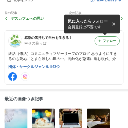
前の記事
次の記事
デスカフェへの思い
その人らしい生き終わりのサ
気に入ったらフォロー
ポートの日々
会員登録は不要です
感謝の気持ちで自分を生きる！
フォロー
幸せの葉っぱ
終活（修活）コミニュティマザーリーフのプログ 思うように生き
るのも死ぬことすら難しい世の中。高齢化が急速に進む現代、介護
に介護離職、終末期に相続・お墓問題等、とりあげたらきりがな
団体・サークルジャンル 543位
い。 此処に来れば安心と学びの場として、情報を発信しておりま
す。
最近の画像つき記事