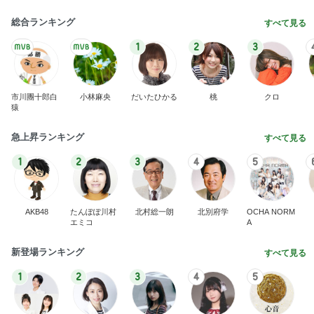
総合ランキング
すべて見る
1
2
3
市川團十郎白
小林麻央
だいたひかる
桃
クロ
猿
急上昇ランキング
すべて見る
1
2
3
4
5
AKB48
たんぽぽ川村
北村総一朗
北別府学
OCHA NORM
エミコ
A
新登場ランキング
すべて見る
1
2
3
4
5