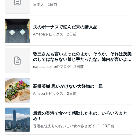
日本人
1日前
夫のボーナスで悩んだ末の購入品
Amebaトピックス
2日前
敬三さんも言いよったのよか。そうか。それは茂美
のしてはならない禁じ手だったな。陣内が言いよる
のよ
nanasantojiroのブログ
2日前
高橋英樹 思いがけない大好物の一皿
Amebaトピックス
2日前
最近の香港で食べて感動したもの、いろいろまと
め！
香港在住えりのおいしい食べ歩きガイド
13日前