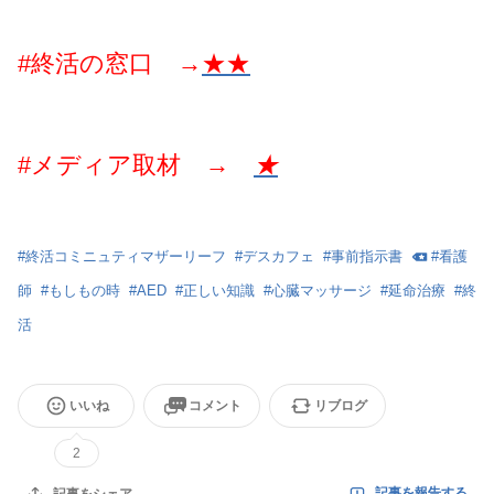
#終活の窓口 →
★★
#メディア取材
→
★
#
終活コミニュティマザーリーフ
#
デスカフェ
#
事前指示書
#
看護
師
#
もしもの時
#
AED
#
正しい知識
#
心臓マッサージ
#
延命治療
#
終
活
いいね
コメント
リブログ
2
記事を報告する
記事をシェア