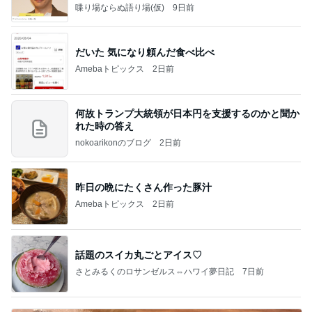
喋り場ならぬ語り場(仮)
9日前
だいた 気になり頼んだ食べ比べ
Amebaトピックス
2日前
何故トランプ大統領が日本円を支援するのかと聞か
れた時の答え
nokoarikonのブログ
2日前
昨日の晩にたくさん作った豚汁
Amebaトピックス
2日前
話題のスイカ丸ごとアイス♡
さとみるくのロサンゼルス⇔ハワイ夢日記
7日前