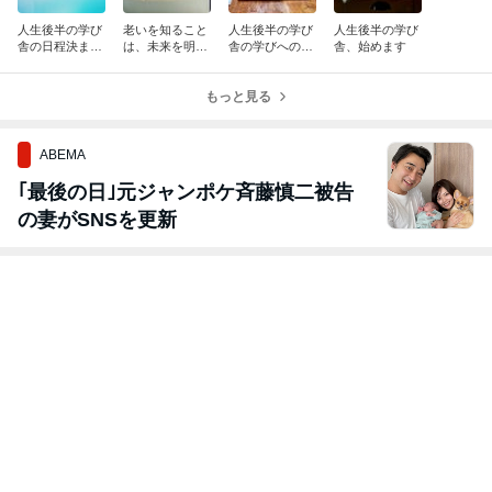
人生後半の学び
老いを知ること
人生後半の学び
人生後半の学び
舎の日程決まり
は、未来を明る
舎の学びへの質
舎、始めます
ました・・・
くすること。
問
もっと見る
ABEMA
｢最後の日｣元ジャンポケ斉藤慎二被告
の妻がSNSを更新