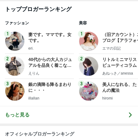
トップブロガーランキング
ファッション
美容
1
1
妻です。ママです。女
（旧アカウント）
です。
ブログ【アラフォ
社売却セカンドラ
eri.
エマの日記
フ】
2
2
40代からの大人カジュ
リトルミニマリス
アルを品良く着こなす
ビューティコラム 
ファッションブログ
little minimalist'
えりん
あねっさ／anessa
uty colum
3
3
銀の滴降る降るまわり
美人になれる、た
に・・・
んの魔法
illallan
hiromi
もっと見る
オフィシャルブロガーランキング