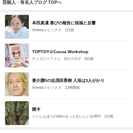
芸能人・有名人ブログ TOPへ
本田真凜 喜びの報告に祝福と反響
Amebaトピックス
1日前
TOPTOY☆Cocoa Workshop
ディズニーファン Dのブログ
8日前
要介護5の志茂田景樹 入浴は3人がかり
Amebaトピックス
22時間前
開卡
くいしんぼうCAMのもっとおいしい台湾!!!!
2日前