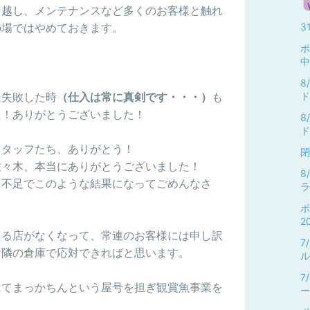
っ越し、メンテナンスなど多くのお客様と触れ
の場ではやめておきます。
3
ポ
中
8
に失敗した時
（仕入は常に真剣です・・・）
も
ド
た！ありがとうございました！
8
ド
スタッフたち、ありがとう！
閉
佐々木、本当にありがとうございました！
8
力不足でこのような結果になってごめんなさ
ラ
ポ
2
える店がなくなって、常連のお客様には申し訳
7
け隣の倉庫で応対できればと思います。
ル
7
にてまっかちんという屋号を担ぎ観賞魚事業を
ー