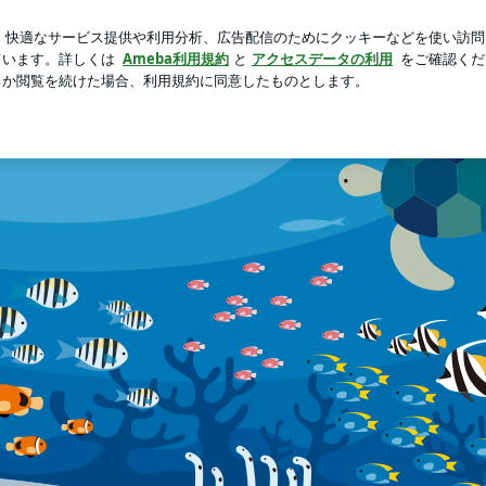
シンプルな理由
芸能人ブログ
人気ブログ
新規登録
ロ
ブログ
す。珍魚・怪魚など大型魚はもちろん小形魚も取り扱