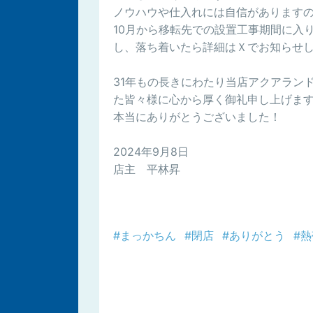
ノウハウや仕入れには自信があります
10月から移転先での設置工事期間に入
し、落ち着いたら詳細はＸでお知らせ
31年もの長きにわたり当店アクアラン
た皆々様に心から厚く御礼申し上げま
本当にありがとうございました！
2024年9月8日
店主 平林昇
#まっかちん
#閉店
#ありがとう
#