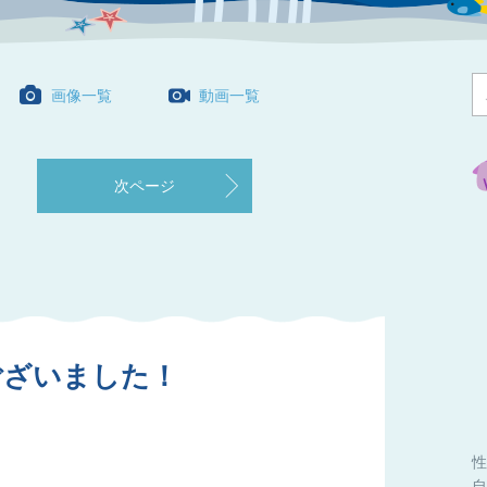
画像一覧
動画一覧
次ページ
ございました！
性
自