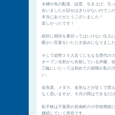
水槽や魚の配達、設置、引き上げ、引
合いましたが話せばきりがないのでこ
本当にありがとうございました！
楽しかったです！
絶対に期待を裏切ってはいけない仕入
暖かい言葉をいただき励みになりまし
そして総勢２０人近くにもなる歴代の
オープン当初から在籍している伊藤、
三輪にいたっては初めての就職が私の
い。
金魚藻、メダカ、金魚などが近くで買
なく思いますが、９月の間はできるだ
私平林は千葉県の長南町の小学校廃校
継続していく所存です。