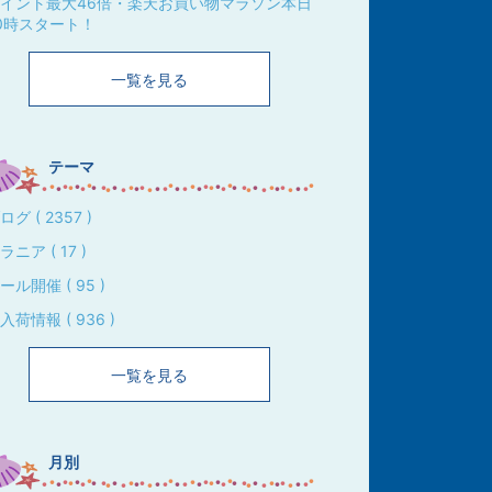
イント最大46倍・楽天お買い物マラソン本日
0時スタート！
一覧を見る
テーマ
ログ ( 2357 )
ラニア ( 17 )
ール開催 ( 95 )
入荷情報 ( 936 )
一覧を見る
月別