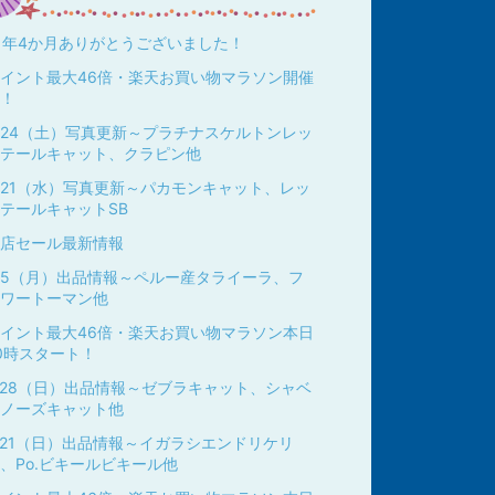
1年4か月ありがとうございました！
イント最大46倍・楽天お買い物マラソン開催
！
/24（土）写真更新～プラチナスケルトンレッ
テールキャット、クラピン他
/21（水）写真更新～パカモンキャット、レッ
テールキャットSB
店セール最新情報
/5（月）出品情報～ペルー産タライーラ、フ
ワートーマン他
イント最大46倍・楽天お買い物マラソン本日
0時スタート！
/28（日）出品情報～ゼブラキャット、シャベ
ノーズキャット他
/21（日）出品情報～イガラシエンドリケリ
、Po.ビキールビキール他