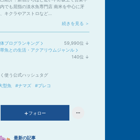
内でも屈指の淡水魚専門店 南米を中心に牙
、キクラやアストロなど...
続きを見る ＞
体ブログランキング
59,990
位
↓
ラ
帯魚との生活・アクアリウムジャンル
ン
140
位
↓
キ
ラ
ン
ン
く使う公式ハッシュタグ
グ
キ
下
ン
大型魚
#ナマズ
#プレコ
降
グ
下
降
フォロー
最新の記事