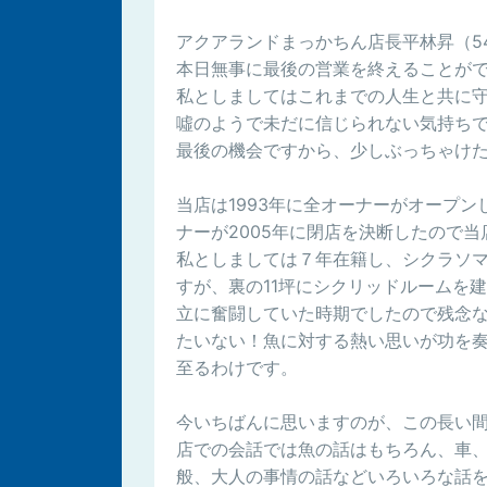
アクアランドまっかちん店長平林昇（5
本日無事に最後の営業を終えることが
私としましてはこれまでの人生と共に
噓のようで未だに信じられない気持ち
最後の機会ですから、少しぶっちゃけ
当店は1993年に全オーナーがオープン
ナーが2005年に閉店を決断したので当
私としましては７年在籍し、シクラソ
すが、裏の11坪にシクリッドルームを
立に奮闘していた時期でしたので残念
たいない！魚に対する熱い思いが功を
至るわけです。
今いちばんに思いますのが、この長い
店での会話では魚の話はもちろん、車
般、大人の事情の話などいろいろな話