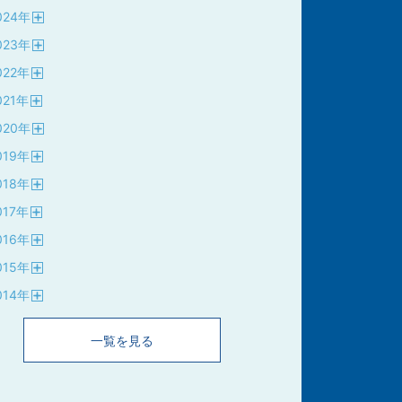
024
年
開
023
年
く
開
022
年
く
開
021
年
く
開
020
年
く
開
019
年
く
開
018
年
く
開
017
年
く
開
016
年
く
開
015
年
く
開
014
年
く
開
く
一覧を見る