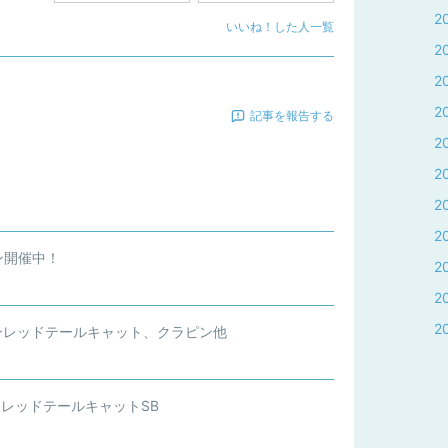
2
いいね！した人一覧
2
2
2
記事を報告する
2
2
2
2
ン開催中！
2
2
2
トンレッドテールキャット、クラピン他
、レッドテールキャットSB