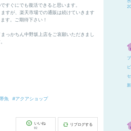
ポ
のですぐにでも復活できると思います。
2
りますが、楽天市場での通販は続けていきます
します。ご期待下さい！
ドまっかちん中野坂上店をご哀願いただきまし
す。
ブ
ピ
セ
新
熱帯魚
#アクアショップ
いいね
リブログする
92