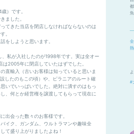
都
4歳）です。
魚
できました。
守ってきた当店を閉店しなければならないのは
です。
た話をしようと思います。
全
熱
し、私が入社したのが1998年です。実は全オー
店は2005年に閉店していたはずでした。
マの直輸入（古いお客様は知っていると思いま
よ
建設したのもこの頃）や、ピラニアのルート確
#
な思いでいっぱいでした。絶対に潰すのはもっ
奏し、何とか経営権を譲渡してもらって現在に
間に出会った数々のお客様です。
、バイク、ガンダム、ウルトラマンや趣味全
をして盛り上がりましたよね！