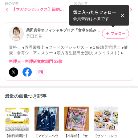
前の記事
次の記事
【マガジンボックス】節約
【銀座ステファニーさま】会
気に入ったらフォロー
豆レシピ （アドバイザー：
報誌レシピ連載
若子みな美さん、レシピ：藤
会員登録は不要です
原朋未）
柴田真希オフィシャルブログ「食卓を笑みでいっぱいに…」 Powered by Ameba
フォロー
柴田真希
資格： ●管理栄養士 ●フードスペシャリスト ●１級惣菜管理士 ●健
康・食育シニアマスター ●漢方養生指導士(漢方スタイリスト) ●食
アスリート・ジュニアインストラクター を保有する食のエキスパ
料理人・料理研究家部門 22位
ート柴田真希のお仕事日記
最近の画像つき記事
【朝日新聞社】
【マガジンハウ
【小学館】『女
【サン・フレッ