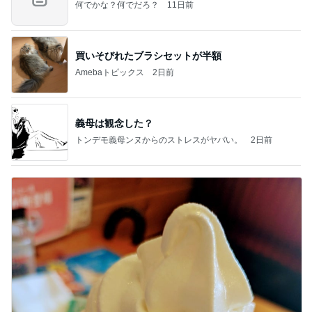
何でかな？何でだろ？
11日前
買いそびれたブラシセットが半額
Amebaトピックス
2日前
義母は観念した？
トンデモ義母ンヌからのストレスがヤバい。
2日前