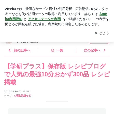
【学研プラス】保存版 レシピブログで人気の最強10分おかず3
00品 レシピ掲載 | 柴田真希オフィシャルブログ「食卓を笑み
アプリをダウンロードして
ブログの更新通知
を受け取りまし
開く
でいっぱいに…」 Powered by Ameba
ょう。
柴田真希オフィシャルブログ「食卓を笑みで
フォロー
いっぱいに…」
前の記事へ
一覧
次の記事へ
【学研プラス】保存版 レシピブログ
で人気の最強10分おかず300品 レシピ
掲載
2019-05-30 07:37:52
テーマ：
L活動実績など