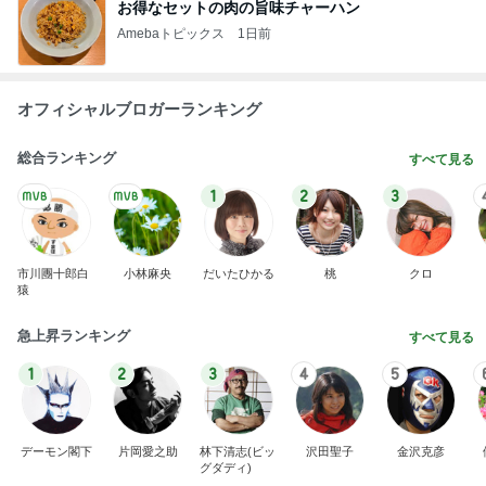
お得なセットの肉の旨味チャーハン
Amebaトピックス
1日前
オフィシャルブロガーランキング
総合ランキング
すべて見る
1
2
3
市川團十郎白
小林麻央
だいたひかる
桃
クロ
猿
急上昇ランキング
すべて見る
1
2
3
4
5
デーモン閣下
片岡愛之助
林下清志(ビッ
沢田聖子
金沢克彦
グダディ)