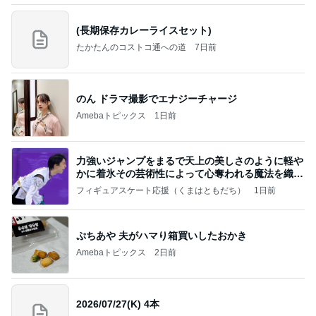
(長期保存カレーライスセット)
たかたんのコストコ通への道
7日前
のん ドラマ撮影でエナジーチャージ
Amebaトピックス
1日前
力強いジャンプをまるで天上の美しさのように軽や
かに着氷その芸術性によって心奪われる魔法を織り
なす
フィギュアスケート応援（くまはともだち）
1日前
ぷちあや 夫がハマり箱買いしたおかき
Amebaトピックス
2日前
2026/07/27(K) 4本