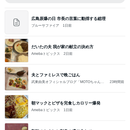
広島原爆の日 市長の言葉に動揺する総理
ブルーサファイア
1日前
だいたの夫 我が家の献立の決め方
Amebaトピックス
2日前
夫とファミレスで晩ごはん
武東由美オフィシャルブログ「MOTOちゃんと
23時間前
のはっぴぃな毎日」Powered by Ameba
朝マックとピザを完食しカロリー爆発
Amebaトピックス
1日前