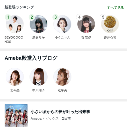
新登場ランキング
すべて見る
1
2
3
4
5
BEYOOOOO
島倉りか
ゆうこりん
石 安伊
蒼井心音
NDS
Ameba殿堂入りブログ
北斗晶
中川翔子
辻希美
小さい頃からの夢が叶った出来事
Amebaトピックス
2日前