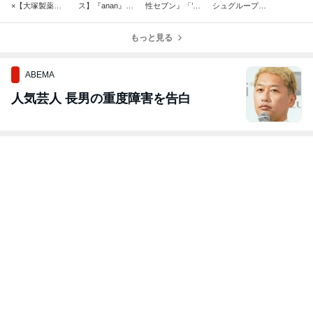
×【大塚製薬】
ス】『anan』20
性セブン』「’26
シュグループホ
カロリーメイト
26年8月5日号
年夏のトレンド
ールディング
共同調査 専門
レシピ考案
新感覚 凍らせつ
ス】レシピカー
家コメント監修
もっと見る
ゆ、始めまし
ドのレシピ開
た」コメント出
発・撮影・デザ
演
イン担当
ABEMA
人気芸人 長男の重度障害を告白