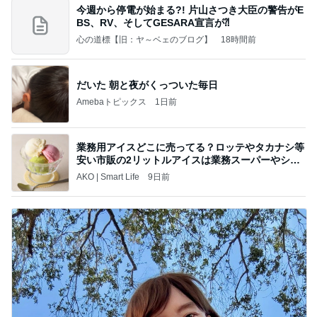
今週から停電が始まる?! 片山さつき大臣の警告がE
BS、RV、そしてGESARA宣言が⁈
心の道標【旧：ヤ～ベェのブログ】
18時間前
だいた 朝と夜がくっついた毎日
Amebaトピックス
1日前
業務用アイスどこに売ってる？ロッテやタカナシ等
安い市販の2リットルアイスは業務スーパーやシャ
トレ
AKO | Smart Life
9日前