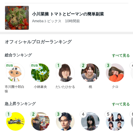
小川菜摘 トマトとピーマンの簡単副菜
Amebaトピックス
10時間前
オフィシャルブロガーランキング
総合ランキング
すべて見る
1
2
3
市川團十郎白
小林麻央
だいたひかる
桃
クロ
猿
急上昇ランキング
すべて見る
1
2
3
4
5