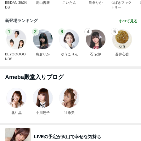
EBiDAN 39&Ki
高山善廣
こいたん
島倉りか
つばきファク
DS
トリー
新登場ランキング
すべて見る
1
2
3
4
5
BEYOOOOO
島倉りか
ゆうこりん
石 安伊
蒼井心音
NDS
Ameba殿堂入りブログ
北斗晶
中川翔子
辻希美
LIVEの予定が沢山で幸せな気持ち