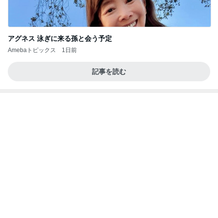
アグネス 泳ぎに来る孫と会う予定
Amebaトピックス
1日前
記事を読む
ヴァンクリ閉店で困るポイントの使い道
Amebaトピックス
13時間前
《3年連続》瑶子さま 懇意の高級カーディーラー
協賛のイベントにご出席…宮内庁が懸念する“熱心
すぎ
hirokoの✿Love＆Awakening✿
9日前
ダイソーで頭が回らず店員に声かけ
Amebaトピックス
1日前