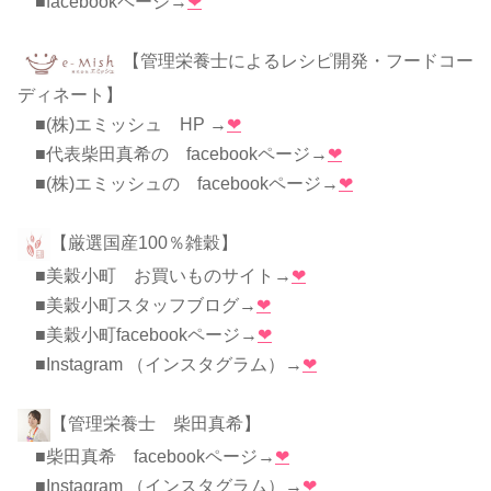
■facebookページ→
❤
【管理栄養士によるレシピ開発・フードコー
ディネート】
■(株)エミッシュ HP →
❤
■代表柴田真希の facebookページ→
❤
■(株)エミッシュの facebookページ→
❤
【厳選国産100％雑穀】
■美穀小町 お買いものサイト→
❤
■美穀小町スタッフブログ→
❤
■美穀小町facebookページ→
❤
■Instagram （インスタグラム）→
❤
【管理栄養士 柴田真希】
■柴田真希 facebookページ→
❤
■Instagram （インスタグラム）→
❤