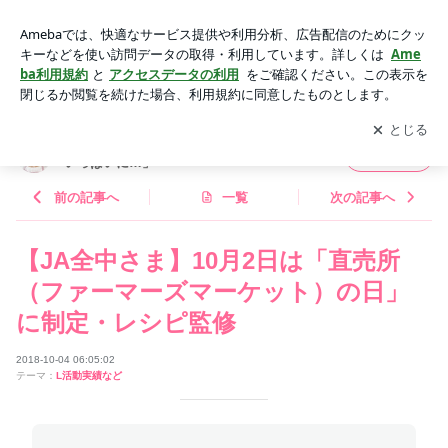
【JA全中さま】10月2日は「直売所（ファーマーズマーケッ
ト）の日」に制定・レシピ監修 | 柴田真希オフィシャルブログ
アプリをダウンロードして
ブログの更新通知
を受け取りまし
開く
「食卓を笑みでいっぱいに…」 Powered by Ameba
ょう。
柴田真希オフィシャルブログ「食卓を笑みで
フォロー
いっぱいに…」
前の記事へ
一覧
次の記事へ
【JA全中さま】10月2日は「直売所
（ファーマーズマーケット）の日」
に制定・レシピ監修
2018-10-04 06:05:02
テーマ：
L活動実績など