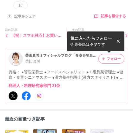
10
記事を報告する
記事をシェア
前の記事
次の記事
【祝！スマホ対応】お買い物
【月刊茶の間】こめ油 植草
気に入ったらフォロー
をスマートに！
真奈美さん
会員登録は不要です
柴田真希オフィシャルブログ「食卓を笑みでいっぱいに…」 Powered by Ameba
フォロー
柴田真希
資格： ●管理栄養士 ●フードスペシャリスト ●１級惣菜管理士 ●健
康・食育シニアマスター ●漢方養生指導士(漢方スタイリスト) ●食
アスリート・ジュニアインストラクター を保有する食のエキスパ
料理人・料理研究家部門 21位
ート柴田真希のお仕事日記
最近の画像つき記事