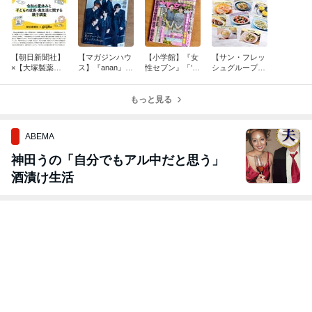
【朝日新聞社】
【マガジンハウ
【小学館】『女
【サン・フレッ
×【大塚製薬】
ス】『anan』20
性セブン』「’26
シュグループホ
カロリーメイト
26年8月5日号
年夏のトレンド
ールディング
共同調査 専門
レシピ考案
新感覚 凍らせつ
ス】レシピカー
家コメント監修
もっと見る
ゆ、始めまし
ドのレシピ開
た」コメント出
発・撮影・デザ
演
イン担当
ABEMA
神田うの「自分でもアル中だと思う」
酒漬け生活