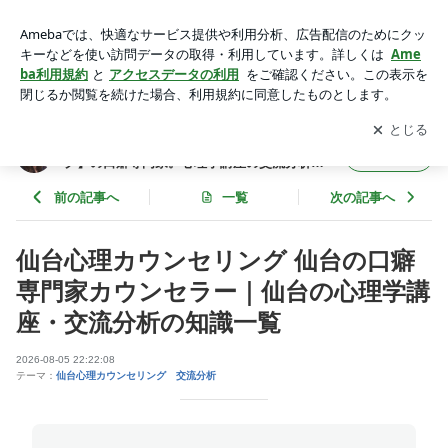
仙台心理カウンセリング | 仙台カウンセリング【仙台心理カウ
ンセリング】の口癖専門家。心理学講座の交流分析で人間関係
アプリをダウンロードして
ブログの更新通知
を受け取りまし
開く
とメンタルを整えて幸せ！心理術の学校
ょう。
仙台カウンセリング【仙台心理カウンセリン
フォロー
グ】の口癖専門家。心理学講座の交流分析で
人間関係とメンタルを整えて幸せ！心理術の
学校
前の記事へ
一覧
次の記事へ
仙台心理カウンセリング 仙台の口癖
専門家カウンセラー｜仙台の心理学講
座・交流分析の知識一覧
2026-08-05 22:22:08
テーマ：
仙台心理カウンセリング 交流分析