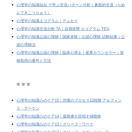
心理学の知識仙台 で学ぶ交流パターン分析｜裏面的交流（りめ
んてきこうりゅう）
心理学の知識エゴグラム｜デュセイ
心理学の知識交流分析 TA｜自我状態 エゴグラム TEG
心理学の知識公認心理師｜国家資格｜公認心理師 試験結果｜公
認心理師法
心理学の知識公認心理師｜臨床心理士｜産業カウンセラー｜資
格取得の要件と方法
🌸 🌸 🌸
心理学の知識心のケア15｜悲嘆のプロセス12段階 アルフォン
ス・デーケン
心理学の知識心のケア14｜援助者を目指す傾聴術
心理学の知識心のケア13｜グリーフ・ワーク