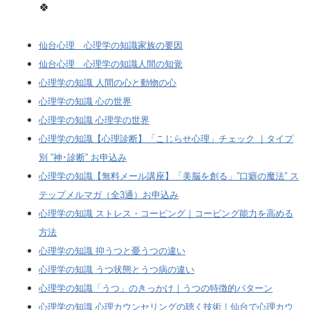
🍀
仙台心理 心理学の知識家族の要因
仙台心理 心理学の知識人間の知覚
心理学の知識 人間の心と動物の心
心理学の知識 心の世界
心理学の知識 心理学の世界
心理学の知識【心理診断】「こじらせ心理」チェック ｜タイプ
別 ”神･診断” お申込み
心理学の知識【無料メール講座】「美脳を創る」”口癖の魔法” ス
テップメルマガ（全3通）お申込み
心理学の知識 ストレス・コーピング｜コーピング能力を高める
方法
心理学の知識 抑うつと憂うつの違い
心理学の知識 うつ状態とうつ病の違い
心理学の知識「うつ」のきっかけ｜うつの特徴的パターン
心理学の知識 心理カウンセリングの聴く技術｜仙台で心理カウ