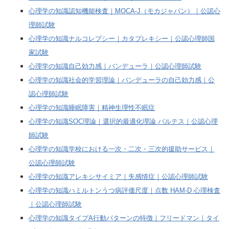
心理学の知識認知機能検査｜MOCA-J（モカジャパン）｜公認心
理師試験
心理学の知識ナルコレプシー｜カタプレキシー｜公認心理師国
家試験
心理学の知識自己効力感｜バンデューラ｜公認心理師試験
心理学の知識社会的学習理論｜バンデューラの自己効力感｜公
認心理師試験
心理学の知識睡眠障害｜精神生理性不眠症
心理学の知識SOC理論｜選択的最適化理論 バルテス｜公認心理
師試験
心理学の知識学校における一次・二次・三次的援助サービス｜
公認心理師試験
心理学の知識アレキシサイミア｜失感情症｜公認心理師試験
心理学の知識ハミルトンうつ病評価尺度｜点数 HAM-D 心理検査
｜公認心理師試験
心理学の知識タイプA行動パターンの特徴｜フリードマン｜タイ