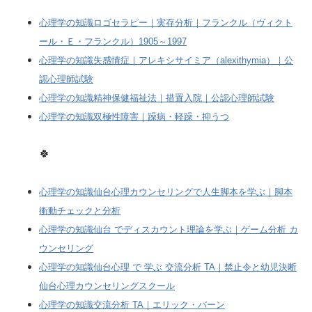
心理学の知識ロゴセラピー｜実存分析｜フランクル（ヴィクト
ール・Ｅ・フランクル）1905～1997
心理学の知識失感情症｜アレキシサイミア（alexithymia）｜公
認心理師試験
心理学の知識精神保健福祉法｜措置入院｜公認心理師試験
心理学の知識双極性障害｜躁病・軽躁・抑うつ
🍀
心理学の知識仙台心理カウンセリングで人生脚本を学ぶ｜脚本
衝動チェックと分析
心理学の知識仙台 でディスカウント理論を学ぶ｜ゲーム分析 カ
ウンセリング
心理学の知識仙台心理 で 学ぶ 交流分析 TA｜禁止令と幼児決断
仙台心理カウンセリングスクール
心理学の知識交流分析 TA｜エリック・バーン