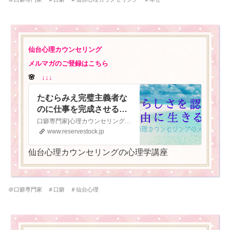
仙台心理カウンセリング
メルマガのご登録はこちら
🌸
↓↓↓
たむらみえ完璧主義者な
のに仕事を完成させるこ
とがいつも遅れてしまう
口癖専門家|心理カウンセリング|認知行動療法|インナーチャイルドセラピー|交流分析 仙台心理カウンセリング 口癖専門家 心の看護師 メンタルヘルス口癖心理専門家 たむらみえ
人の本当の理由とは？ 自
www.reservestock.jp
分らしさを認めて 自由に
仙台心理カウンセリングの心理学講座
生きる❣ 仙台心理のメル
マガ - リザスト
＠口癖専門家 ＃口癖 ＃仙台心理