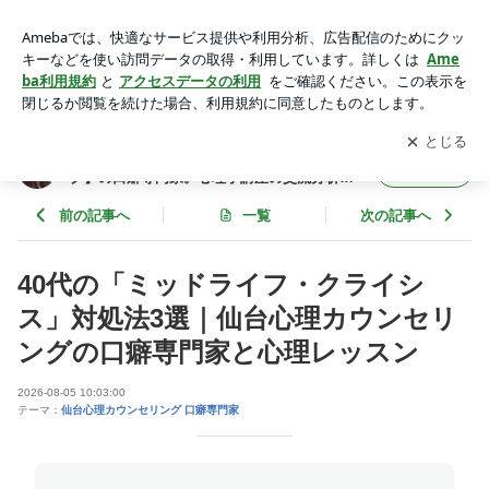
仙台心理カウンセリング | 仙台カウンセリング【仙台心理カウ
ンセリング】の口癖専門家。心理学講座の交流分析で人間関係
アプリをダウンロードして
ブログの更新通知
を受け取りまし
開く
とメンタルを整えて幸せ！心理術の学校
ょう。
仙台カウンセリング【仙台心理カウンセリン
フォロー
グ】の口癖専門家。心理学講座の交流分析で
人間関係とメンタルを整えて幸せ！心理術の
学校
前の記事へ
一覧
次の記事へ
40代の「ミッドライフ・クライシ
ス」対処法3選｜仙台心理カウンセリ
ングの口癖専門家と心理レッスン
2026-08-05 10:03:00
テーマ：
仙台心理カウンセリング 口癖専門家