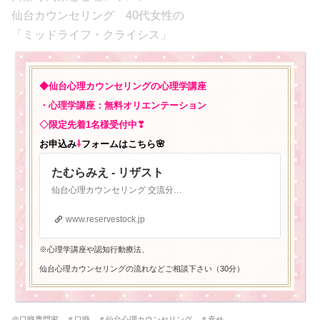
仙台カウンセリング 40代女性の
「ミッドライフ・クライシス」
◆仙台心理カウンセリングの心理学講座
・心理学講座：無料オリエンテーション
◇限定先着1名様受付中❣
お申込み
⇩
フォームはこちら🌸
たむらみえ - リザスト
仙台心理カウンセリング 交流分析 口癖専門家 脳科学 HSP 仙台心理カウンセリング 仙台心理カウンセリング 心と口癖専門家 たむらみえ
www.reservestock.jp
※心理学講座や認知行動療法、
仙台心理カウンセリングの流れなどご相談下さい（30分）
＠口癖専門家 ＃口癖 ＃仙台心理カウンセリング ＃幸せ