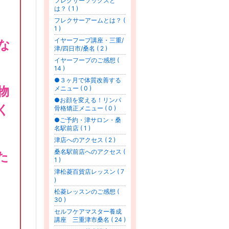
フレクサーソックスと
は？ ( 1 )
フレクサーアームとは？ (
1 )
イヤーフープ講座・三重/
な
津/四日市/桑名 ( 2 )
イヤーフープのご感想 (
14 )
●３ヶ月で体質改善する
物
メニュー ( 0 )
●お顔を変える！リンパ
く
骨格矯正メニュー ( 0 )
●ご予約・津サロン・桑
名駅前店 ( 1 )
津店へのアクセス ( 2 )
桑名駅前店へのアクセス (
た
1 )
津松菱百貨店レッスン ( 7
)
松菱レッスンのご感想 (
30 )
セルフケアマスター養成
講座 三重津市桑名 ( 24 )