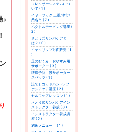
フレクサーシステムにつ
いて ( 1 )
イヤーフック 三重/津市/
場♪
桑名市 ( 7 )
ベクトルテーピング講座 (
2 )
‼
さとう式リンパケアと
は？ ( 0 )
イヤクリップ対面販売 ( 1
)
足のむくみ おやすみ用
ン
サポーター ( 3 )
腰痛予防 腰サポーター
スパッツ ( 1 )
誰でもゴッドハンド♪ フ
ァシアケア講座 ( 2 )
セルフケアレッスン ( 1 )
さとう式リンパケアイン
り
ストラクター養成 ( 0 )
インストラクター養成講
座 ( 2 )
施術メニュー ( 1 )