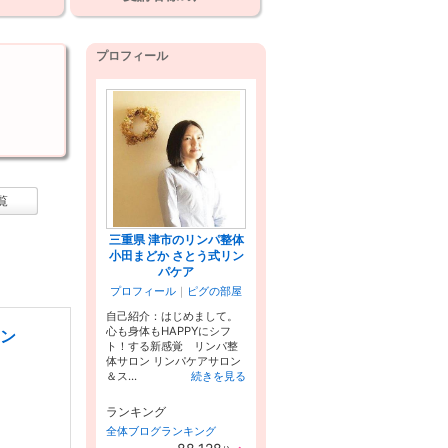
プロフィール
覧
三重県 津市のリンパ整体
小田まどか さとう式リン
パケア
プロフィール
｜
ピグの部屋
自己紹介：はじめまして。
心も身体もHAPPYにシフ
リン
ト！する新感覚 リンパ整
体サロン リンパケアサロン
＆ス...
続きを見る
ランキング
全体ブログランキング