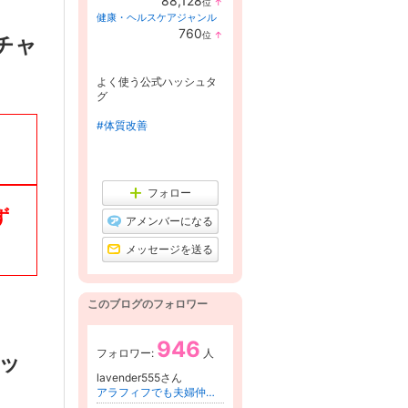
88,128
位
↑
ラ
健康・ヘルスケアジャンル
ン
760
位
↑
キ
チャ
ラ
ン
ン
グ
キ
上
よく使う公式ハッシュタ
ン
昇
グ
グ
上
昇
#体質改善
フォロー
ず
アメンバーになる
メッセージを送る
このブログのフォロワー
946
フォロワー:
人
ッ
lavender555さん
アラフィフでも夫婦仲は取り戻せる夫婦仲修復カウンセラー