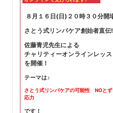
８
月１６日(日)２０時３０分開
さとう式リンパケア創始者直伝
佐藤青児先生による
チャリティーオンラインレッス
を開催！
テーマは♪
さとう式リンパケアの可能性 NOとず
応力
です！