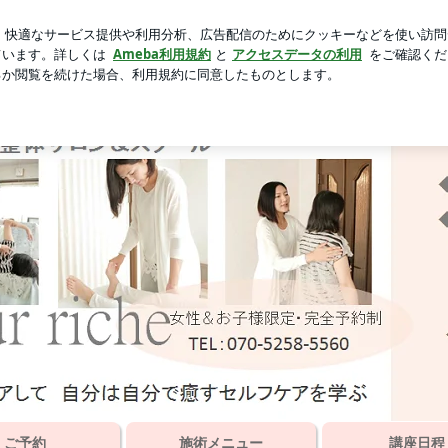
につけたニュアンス
芸能人ブログ
人気ブログ
新規登録
く生まれ変わり♪原始反射統合ワーク
とのない心地よさを提供 楽しく生まれ変わり♪原始反射
ご予約
施術メニュー
講座日程