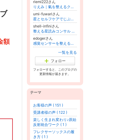
riemi222さん
りえみ｜氣を整えるクラニアルセラピー専門家
ブ
umi-fuwariさん
星とセルフケアでじぶんと両想い
shell-infiniさん
整える星読みコンサル ｜ Shell
edogerさん
金額
感覚センサーを整えるごきげんセルフケア整体｜やりたいことを楽しめる身体へ
一覧を見る
フォロー
フォローすると、このブログの
更新情報が届きます。
テーマ
お客様の声 ( 151 )
受講者様の声 ( 122 )
楽しく生まれ変わり♪原始
反射統合ワーク ( 1 )
フレクサーソックスの履
き方 ( 1 )