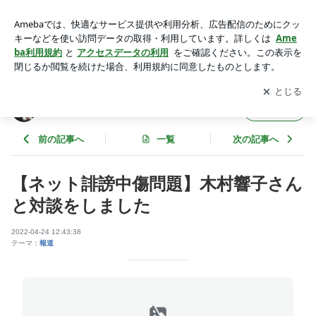
【ネット誹謗中傷問題】木村響子さんと対談をしました | 池袋
暴走事故 遺族のブログ
アプリをダウンロードして
ブログの更新通知
を受け取りまし
開く
ょう。
池袋暴走事故 遺族のブログ
フォロー
前の記事へ
一覧
次の記事へ
【ネット誹謗中傷問題】木村響子さん
と対談をしました
2022-04-24 12:43:38
テーマ：
報道