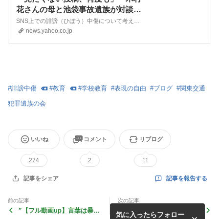
花さんの母と池袋事故遺族が対談
（朝日新聞デジタル） - Yahoo!ニュ
SNS上での誹謗（ひぼう）中傷について考えようと、テレビ番組を巡る中傷で命を絶ったプロレスラーの木村花さん（当時22）の母・響子さん（45）と、東京・池袋の暴走事故で亡くなった妻子の遺族として中傷
ース
news.yahoo.co.jp
#
誹謗中傷
#
教育
#
学校教育
#
表現の自由
#
ブログ
#
関東交通
犯罪遺族の会
いいね
コメント
リブログ
274
2
11
記事を報告する
記事をシェア
前の記事
次の記事
”【フル動画up】言葉は暴力
また会う日まで 【事故から
気に入ったらフォロー
にもなる～誹謗中傷や侮辱は
3年】