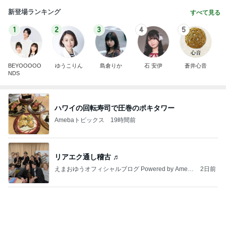
BEYOOOOO
ゆうこりん
島倉りか
石 安伊
蒼井心音
NDS
ハワイの回転寿司で圧巻のポキタワー
Amebaトピックス
19時間前
リアエク通し稽古 ♬
えまおゆうオフィシャルブログ Powered by Ameb
2日前
a
物が溢れ悩んで買ったワゴン収納
Amebaトピックス
1日前