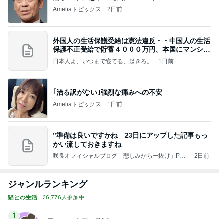
Amebaトピックス
2日前
外国人の生活保護受給は憲法違反・・中国人の生活
保護不正受給で貯蓄４０００万円、本国にマンショ
ンを
日本人よ、いつまで寝てる、起きろ。
1日前
｢治る訳がない｣強烈な痛みへの不安
Amebaトピックス
1日前
”準備は良いですかね 23日にアップした記事もっ
かい流しておきますね
咲良オフィシャルブログ「悲しみから一抜け」Pow
2日前
ered by Ameba
ジャンルランキング
猫との生活
26,776人参加中
1