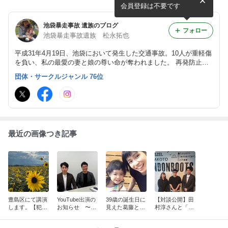
犯罪被害です～”
会員登録は不要です
池袋暴走事故 遺族のブログ
フォロー
池袋暴走事故遺族 松永拓也
平成31年4月19日、池袋において発生した交通事故。10人が重軽傷
を負い、私の最愛の妻と娘の尊い命が奪われました。 再発防止に
ついて活動して行きます。 何卒よろしくお願いいたします。
団体・サークルジャンル 76位
最近の画像つき記事
豊島区にて講演
YouTube出演の
39歳の誕生日に
【対談公開】田
します。【犯罪
お知らせ 〜元
見えた葛藤と、
村淳さんと「誹
被害者支援条例
刑事 佐々木成三
自分なりの結論
謗中傷問題」に
制定】
さんとのコラ
ついて対談