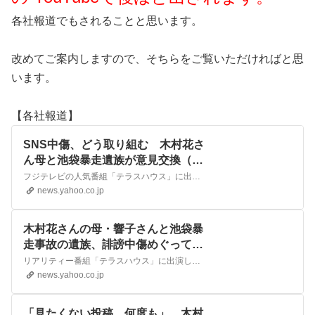
各社報道でもされることと思います。
改めてご案内しますので、そちらをご覧いただければと思
います。
【各社報道】
SNS中傷、どう取り組む 木村花さ
ん母と池袋暴走遺族が意見交換（毎
日新聞） - Yahoo!ニュース
フジテレビの人気番組「テラスハウス」に出演し、ネット交流サービス（SNS）で誹謗（ひぼう）中傷された後に急死したプロレスラーの木村花さん（当時22歳）の母響子さん（45）や、2019年の池袋暴走事
news.yahoo.co.jp
木村花さんの母・響子さんと池袋暴
走事故の遺族、誹謗中傷めぐって対
談。当事者や家族として思いを交わ
リアリティー番組「テラスハウス」に出演し、誹謗中傷を受けた後に亡くなった木村花さんの母・響子さんと、池袋暴走事故の遺族・松永拓也さんらが4月24日、誹謗中傷についての対談する会を開いた。【浜田理央
す（ハフポスト日本版） - Yahoo!ニ
news.yahoo.co.jp
ュース
「見たくない投稿、何度も」 木村