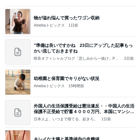
”準備は良いですかね 23日にアップした記事もっ
かい流しておきますね
咲良オフィシャルブログ「悲しみから一抜け」Pow
2日前
ered by Ameba
幼稚園と保育園でキリがない状況
Amebaトピックス
15時間前
外国人の生活保護受給は憲法違反・・中国人の生活
保護不正受給で貯蓄４０００万円、本国にマンショ
ンを
日本人よ、いつまで寝てる、起きろ。
1日前
キレイな大腸と基準値内の血糖値
Amebaトピックス
1日前