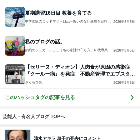
夏期講習16日目 教養を育てる
中学受験のゴッドマザー日記～悔いのない受験を目指し
2026年8月5日
て～
私のブログの話。
節約のジュガール＿＿うちの家計の守り方。40代専業主
2026年8月5日
婦の暮らし
【セリーヌ・ディオン】人肉食が原因の感染症
『クールー病』を発症 不動産管理でエプスタイ
ンとの繋が
さくらひめ
2026年8月5日
このハッシュタグの記事を見る
芸能人・有名人ブログ TOPへ
清水アキラ 息子の死去にコメント