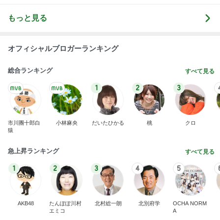
オフィシャルブロガーランキング
総合ランキング
すべて見る
1
2
3
市川團十郎白
小林麻央
だいたひかる
桃
クロ
猿
急上昇ランキング
すべて見る
1
2
3
4
5
AKB48
たんぽぽ川村
北村総一朗
北別府学
OCHA NORM
エミコ
A
新登場ランキング
すべて見る
1
2
3
4
5