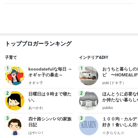
トップブロガーランキング
子育て
インテリア&DIY
1
1
kosodatefulな毎日 ～
おうちと暮らしの
オギャ子の暴走～
ピ 〜HOME&LI
オギャ子
yuki (ドキ子）
2
2
日曜日は９時まで寝た
ほんとうに必要な
い。
か持たない暮らし
ep Life Simple
あべかわ
yukiko
ンテリアのきろく
3
3
四十路シンパパの家族
１００均・カルデ
日記
好き！食いしん坊
らりん☆のブログ
はやパパ
☆きらりん☆
もっと見る