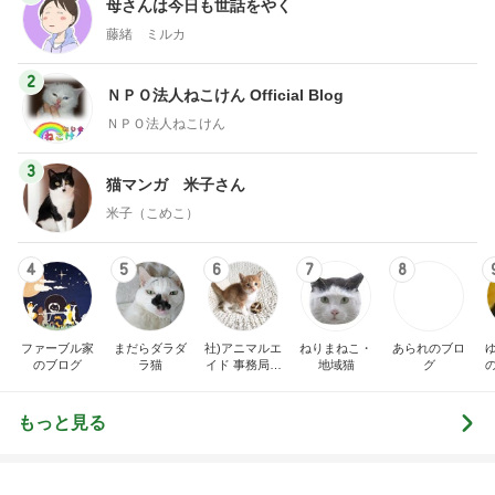
母さんは今日も世話をやく
藤緒 ミルカ
2
ＮＰＯ法人ねこけん Official Blog
ＮＰＯ法人ねこけん
3
猫マンガ 米子さん
米子（こめこ）
4
5
6
7
8
ファーブル家
まだらダラダ
社)アニマルエ
ねりまねこ・
あられのブロ
のブログ
ラ猫
イド 事務局＆
地域猫
グ
みんなの日記
もっと見る