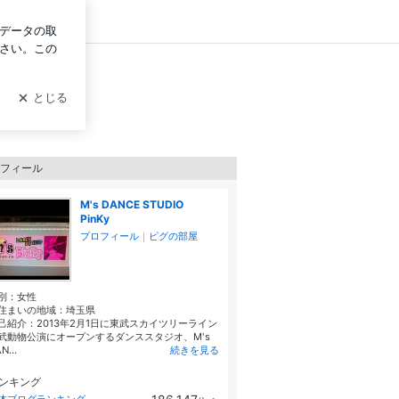
ログイン
フィール
M's DANCE STUDIO
PinKy
プロフィール
｜
ピグの部屋
別：
女性
住まいの地域：
埼玉県
己紹介：2013年2月1日に東武スカイツリーライン
武動物公演にオープンするダンススタジオ、M's
N...
続きを見る
ンキング