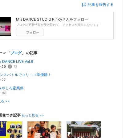
記事を報告する
M's DANCE STUDIO PinKy
さんをフォロー
ブログの更新情報が受け取れて、アクセスが簡単になります
フォロー
ーマ 「
ブログ
」 の記事
le DANCE LIVE Vol.8
13
1-29
2ダンスバトルでユリニコ準優勝！
1-27
7 みやしろ産業祭
0-28
る >>
画像つき記事
もっと見る >>