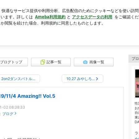
衝撃的なクラス
芸能人ブログ
人気ブログ
新規登録
ブログ
 PinKyのブログ
プロ
ブログトップ
記事一覧
画像一覧
2on2ダンスバトル…
10.27 みやしろ…
9/11/4 Amazing!! Vol.5
性
1-02 08:38:33
お
自
：
ブログ
東
DA
ラ