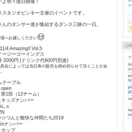
全
いよ明々後日開催！
ア
ススタジオピンキー主催のイベントです。
さんのダンサー達が集結するダンス三昧の一日。
会場へお越しください
この
11/4 Amazing!! Vol.5
イージーゴーイングス
フ
 2000円 (ドリンク代600円別途)
r
雑具合によっては当日券の販売を締め切らせて頂くことがあ
r
す。
as
埼
ムテーブル
pi
0 open
調
15 第1部（12チーム）
v
もえキッズナンバー
株
AL,ｓ
h
2N
h
い☆つんと愉快な仲間たち2019
ckinナンバー
まホップ