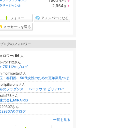
186,147
体ブログランキング
位
↑
ラ
2,964
ラサージャンル
位
↑
ン
ラ
キ
ン
ン
キ
フォロー
アメンバーになる
グ
ン
上
グ
メッセージを送る
昇
上
昇
ブログのフォロワー
ォロワー:
56
人
yo-751112さん
yo-751112のブログ
himomiseitaiさん
玉・春日部 50代女性のための更年期足つぼ
lipilipilialohaさん
布のフラダンス ハーラウ オ ピリアロハ
estia178さん
式会社MIRAIRIS
t029307さん
t029307のブログ
一覧を見る