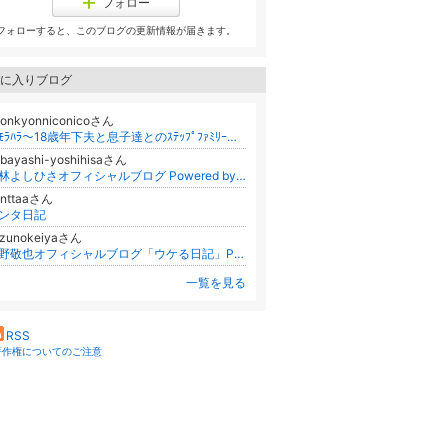
フォロー
フォローすると、このブログの更新情報が届きます。
に入りブログ
yonkyonniconicoさん
脱ﾓﾗﾊﾗ～18歳年下夫と息子達とのｽﾃｯﾌﾟﾌｧﾐﾘｰ生活
bayashi-yoshihisaさん
小林よしひさオフィシャルブログ Powered by Ameba
onttaaさん
ンタ日記
izunokeiyaさん
水野敬也オフィシャルブログ「ウケる日記」Powered by Ameba
一覧を見る
RSS
著作権についてのご注意