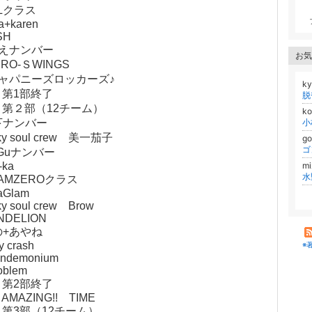
ALクラス
a+karen
SH
もえナンバー
お気
ERO-ＳWINGS
.ジャパニーズロッカーズ♪
k
25 第1部終了
40 第２部（12チーム）
ko
下ナンバー
nky soul crew 美一茄子
g
ゴ
eGuナンバー
-ka
m
SAMZEROクラス
vaGlam
ky soul crew Brow
NDELION
の+あやね
ly crash
※
andemonium
oblem
50 第2部終了
0 AMAZING!! TIME
00 第3部（12チーム）