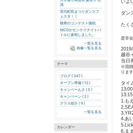
いよ
演
宮代町民まつりダンスフ
ダン
ェスタ！！
桃果のコンテスト挑戦
たく
NICOがセンケイナイトバ
トルに参戦しました。
是非
一覧を見る
画像一覧を見る
2019/
越谷
当日券
テーマ
※混
りま
ブログ ( 347 )
オープン準備 ( 12 )
タイ
13:0
キャンペーんさ ( 0 )
13:
キャンペーン ( 2 )
1.
クラス紹介 ( 9 )
2.SE
一覧を見る
3.YR
4.あ
5.Li
カレンダー
6.ま