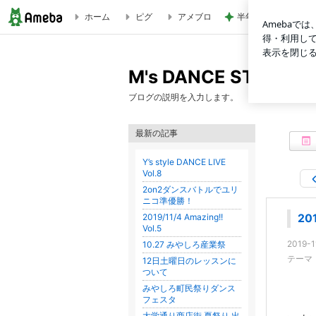
ホーム
ピグ
アメブロ
半年間も担任不在で
2019/11/4 Amazing!! Vol.5 | M's DANCE STUDIO PinKyの
M's DANCE STUDIO
ブログの説明を入力します。
最新の記事
Y’s style DANCE LIVE
Vol.8
2on2ダンスバトルでユリ
ニコ準優勝！
2019/11/4 Amazing!!
201
Vol.5
2019-1
10.27 みやしろ産業祭
テーマ
12日土曜日のレッスンに
ついて
みやしろ町民祭りダンス
フェスタ
大学通り商店街 夏祭り 出