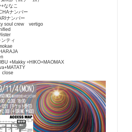
か+ななこ
ACHAナンバー
KARIナンバー
ky soul crew vertigo
nified
lister
ャンティ
mokae
HARAJA
en
OBU +Makky
+HIKO+MAOMAX
iva+MATATY
 close