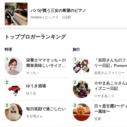
パパが買う三女の希望のピアノ
Amebaトピックス
1日前
トップブロガーランキング
料理
旅行
1
1
栄養士ママそっち～の
「吉田さんちのフ
簡単美味しいサイクル
リー日記」Powere
献立
y Ameba 吉田さ
そっち～
吉田さんファミリー
ミリーオフィシャ
ログ
2
2
☆やまあこ☆さん
ゆうき酒場
ィズニー日記
ゆうき
☆やまあこ☆
3
3
日々是甘露2〜デ
毎日笑顔で過ごしたい
ー風味〜
モモ母さん
甘露