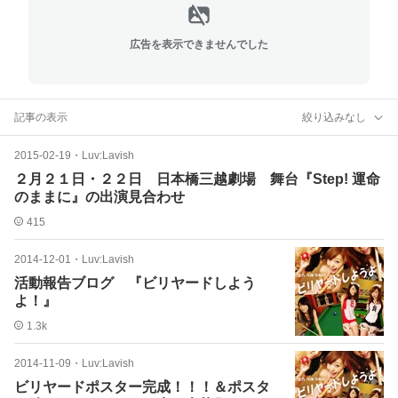
広告を表示できませんでした
記事の表示
絞り込みなし
2015-02-19
・
Luv:Lavish
２月２１日・２２日 日本橋三越劇場 舞台『Step! 運命
のままに』の出演見合わせ
415
2014-12-01
・
Luv:Lavish
活動報告ブログ 『ビリヤードしよう
よ！』
1.3k
2014-11-09
・
Luv:Lavish
ビリヤードポスター完成！！！＆ポスタ