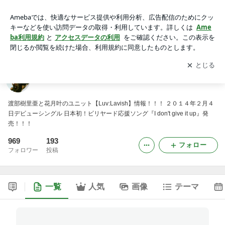
Luv:Lavish
アプリをダウンロードして
ブログの更新通知
を受け取りまし
開く
ょう。
Luv:Lavish
渡部樹里亜と花月叶のユニット【Luv:Lavish】情報！！！ ２０１４年２月４
日デビューシングル 日本初！ビリヤード応援ソング『I don't give it up』発
売！！！
969
193
フォロー
フォロワー
投稿
一覧
人気
画像
テーマ