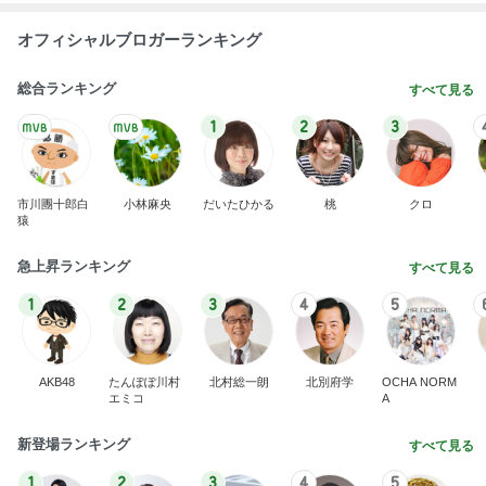
オフィシャルブロガーランキング
総合ランキング
すべて見る
1
2
3
市川團十郎白
小林麻央
だいたひかる
桃
クロ
猿
急上昇ランキング
すべて見る
1
2
3
4
5
AKB48
たんぽぽ川村
北村総一朗
北別府学
OCHA NORM
エミコ
A
新登場ランキング
すべて見る
1
2
3
4
5