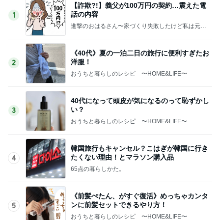
【詐欺?!】義父が100万円の契約…震えた電
話の内容
1
進撃のおはるさん〜家づくり失敗したけど私は元気
です〜
《40代》夏の一泊二日の旅行に便利すぎたお
洋服！
2
おうちと暮らしのレシピ 〜HOME&LIFE〜
40代になって頭皮が気になるのって恥ずかし
い？
3
おうちと暮らしのレシピ 〜HOME&LIFE〜
韓国旅行もキャンセル？こはぎが韓国に行き
たくない理由！とマラソン購入品
4
65点の暮らしかた。
《前髪ぺたん、がすぐ復活》めっちゃカンタ
ンに前髪セットできるやり方！
5
おうちと暮らしのレシピ 〜HOME&LIFE〜