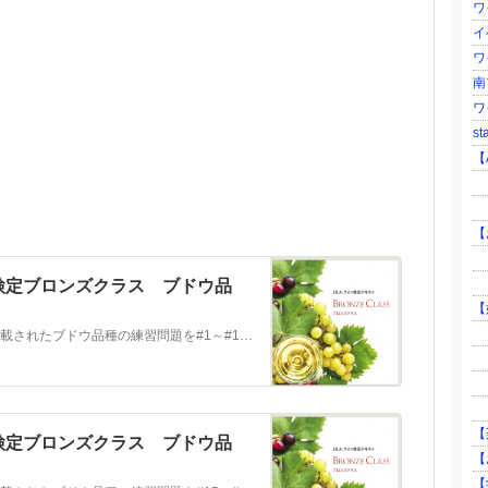
ワ
イ
ワ
南
ワ
st
【A
├
└
【
├
└
検定ブロンズクラス ブドウ品
【
├
こちらはワイン検定ブロンズクラスに掲載されたブドウ品種の練習問題を#1～#14までまとめたものです。よろしければご活用ください。 練習問題 #1 練習問題…
├
├ 
└
【
検定ブロンズクラス ブドウ品
【
【