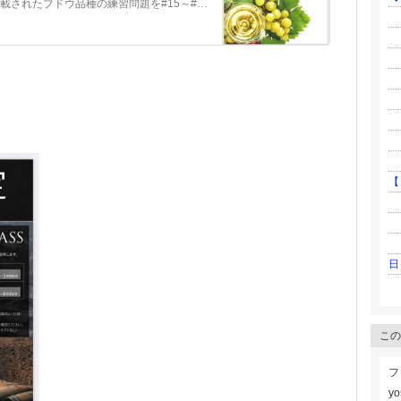
こちらはワイン検定ブロンズクラスに掲載されたブドウ品種の練習問題を#15～#28までまとめたものです。よろしければご活用ください。 練習問題 #15 練習…
├
├
├
├
├
├
├ 
└
【
├
├
└
日
この
フ
yo