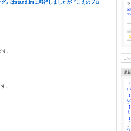
』はstand.fmに移行しましたが『こえのブロ
ラ
全
ア
です。
最新
『
ます。
に
【
状
【
を
【
「
ワ