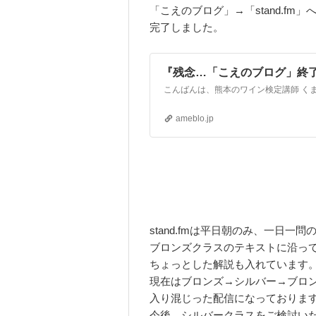
「こえのブログ」→「stand.fm」
完了しました。
『残念…「こえのブログ」終
ameblo.jp
stand.fmは平日朝のみ、一日一問
ブロンズクラスのテキストに沿っ
ちょっとした解説も入れています
現在はブロンズ→シルバー→ブロ
入り混じった配信になっておりま
今後、シルバークラスをご検討い