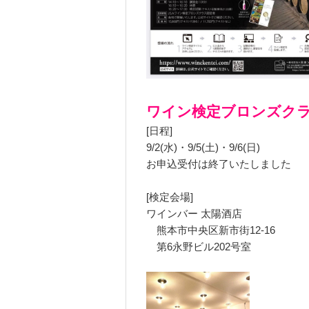
ワイン検定ブロンズク
[日程]
9/2(水)・9/5(土)・9/6(日)
お申込受付は終了いたしました
[検定会場]
ワインバー 太陽酒店
熊本市中央区新市街12-16
第6永野ビル202号室