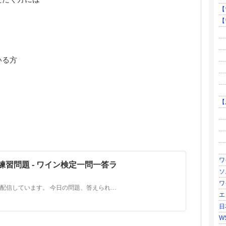
【
【
├
├
├
いる方
├
├
└
【
├
├
├
└
ワ
練習問題 - ワイン検定一問一答ラ
ソ
ワ
ワイン検定ブロンズクラスの練習問題を 配信しています。 今日の問題、答えられましたか？ .˚⊹⁺‧┈┈┈┈┈┈┈┈┈┈┈‧⁺ ⊹˚.⠀ ⠀ ワイン検定ブロンズクラス⠀ [日程]⠀ 9/4(水)・9/7(土)・9/8(日)⠀ [受付期間]⠀ 7/8(月)～8/6(火)⠀ [検定会場]⠀ ワインバー 太陽酒…
エ
日
WS