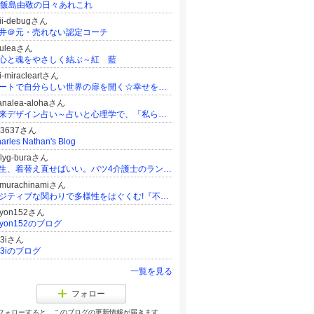
h飯島由敬の日々あれこれ
jii-debugさん
井＠元・売れない認定コーチ
uuleaさん
心と魂をやさしく結ぶ～紅 藍
i-miracleartさん
アートで自分らしい世界の扉を開く☆幸せを紡ぐ絵
analea-alohaさん
未来デザイン占い～占いと心理学で、「私らしい」理想の未来を叶える
73637さん
arles Nathan's Blog
lyg-buraさん
人生、着替え直せばいい。バツ4介護士のランジェリー起業ストーリー 転職・離婚・起業。全部経験した私だから書けること
amurachinamiさん
ポジティブな関わりで多様性をはぐくむ!『不登校サポート』『不登校支援』〜ママのためのおうちコーチング〜
ayon152さん
ayon152のブログ
o3iさん
o3iのブログ
一覧を見る
フォロー
フォローすると、このブログの更新情報が届きます。