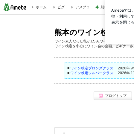
ホーム
ピグ
アメブロ
別れ際にまた明日ね
熊本のワイン検定講師 くまべゆみのエンジョイワインクラブ
熊本のワイン検定講師
ワイン素人だった私がJ.S.A.ワインエキスパ
ワイン検定を中心にワイン会の企画、ビギナーさ
■
ワイン検定ブロンズクラス
2026年 9/2
■
ワイン検定シルバークラス
2026年 11/
ブログトップ