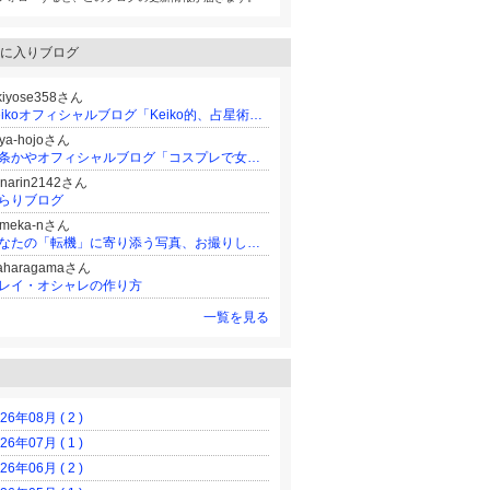
に入りブログ
kiyose358さん
Keikoオフィシャルブログ「Keiko的、占星術な日々。」Powered by Ameba
更新
aya-hojoさん
北条かやオフィシャルブログ「コスプレで女やってますけど」Powered by Ameba
anarin2142さん
らりブログ
umeka-nさん
あなたの「転機」に寄り添う写真、お撮りします。
aharagamaさん
レイ・オシャレの作り方
一覧を見る
26年08月 ( 2 )
26年07月 ( 1 )
26年06月 ( 2 )