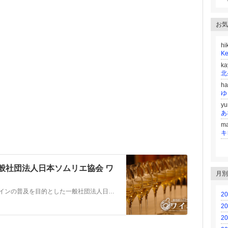
お気
hi
k
h
ゆ
y
m
キ
一般社団法人日本ソムリエ協会 ワ
月別
ワインに興味をお持ちの方を対象に、ワインの普及を目的とした一般社団法人日本ソムリエ協会が主催する検定試験です。
20
20
20