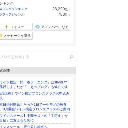
ンキング
28,299
体ブログランキング
位
↓
ラ
753
ラフィフジャンル
位
↓
ン
ラ
キ
ン
ン
キ
フォロー
アメンバーになる
グ
ン
下
グ
メッセージを送る
降
下
降
の記事
ワイン検定一問一答ラーニング』はstand.fm
移行しましたが『こえのブログ』も健在です
8/3現在】ワイン検定ブロンズクラスお申込み
況
本日受付開始】たった1日で一生モノの教養
。9月開催ワイン検定ブロンズクラスのご案内
ワインスクール】中間テストの「手応え」を
自信」に変えるために
インスクール、折り返し地点へ