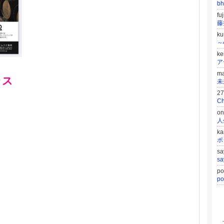
b
fu
藤
k
～
ke
m
ラス
2
Ch
on
k
s
s
p
p