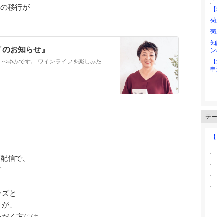
への移行が
【
菊
菊
知
了のお知らせ』
ン
こんばんは、熊本のワイン検定講師 くまべゆみです。 ワインライフを楽しみたい方へワインの知識と楽しさを伝えるワイン検定講師として活動しています。 検…
【
申
テー
【
├
の配信で、
├
て
├
。
├
ンズと
├
├
すが、
└
ただく方には