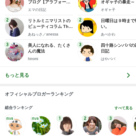
ブログ【アラフォー会
オギャ子の暴走～
社売却セカンドライ
エマの日記
オギャ子
フ】
2
2
リトルミニマリストの
日曜日は９時まで
ビューティコラム The
い。
little minimalist's bea
あねっさ／anessa
あべかわ
uty colum
3
3
美人になれる、たくさ
四十路シンパパの
んの魔法
日記
hiromi
はやパパ
もっと見る
オフィシャルブロガーランキング
総合ランキング
すべて見る
1
2
3