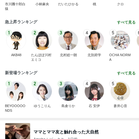
市川團十郎白
小林麻央
だいたひかる
桃
クロ
猿
急上昇ランキング
すべて見る
1
2
3
4
5
AKB48
たんぽぽ川村
北村総一朗
北別府学
OCHA NORM
エミコ
A
新登場ランキング
すべて見る
1
2
3
4
5
BEYOOOOO
ゆうこりん
島倉りか
石 安伊
蒼井心音
NDS
ママとママ友と触れ合った大自然