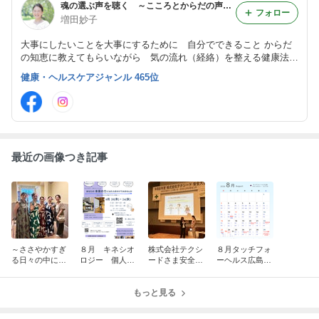
魂の選ぶ声を聴く ～こころとからだの声を聴く～
フォロー
増田妙子
大事にしたいことを大事にするために 自分でできること からだ
の知恵に教えてもらいながら 気の流れ（経絡）を整える健康法を
伝えています お知らせ一覧 https://ameblo.jp/little-rinda/entry-1284
健康・ヘルスケアジャンル 465位
9723197.html
最近の画像つき記事
～ささやかすぎ
８月 キネシオ
株式会社テクシ
８月タッチフォ
る日々の中にか
ロジー 個人セ
ードさま安全大
ーヘルス広島開
けがえない喜び
ッションdayの
会で「自分でで
催 予定一覧
がある～「増田
ご案内 【広島
きる健康習慣」
さんにとって
市中区】
もっと見る
をお伝えしまし
『平和』とは何
た
ですか？」