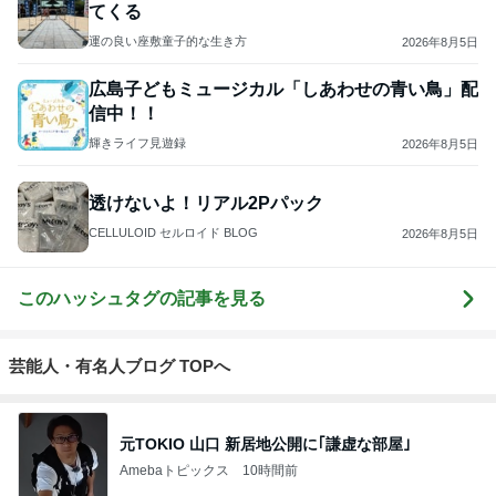
てくる
運の良い座敷童子的な生き方
2026年8月5日
広島子どもミュージカル「しあわせの青い鳥」配
信中！！
輝きライフ見遊録
2026年8月5日
透けないよ！リアル2Pパック
CELLULOID セルロイド BLOG
2026年8月5日
このハッシュタグの記事を見る
芸能人・有名人ブログ TOPへ
元TOKIO 山口 新居地公開に｢謙虚な部屋｣
Amebaトピックス
10時間前