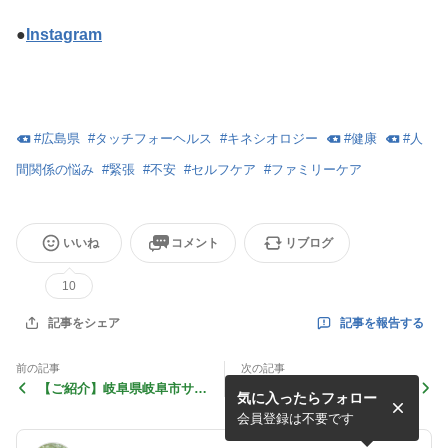
●
Instagram
#
広島県
#
タッチフォーヘルス
#
キネシオロジー
#
健康
#
人
間関係の悩み
#
緊張
#
不安
#
セルフケア
#
ファミリーケア
いいね
コメント
リブログ
10
記事を報告する
記事をシェア
前の記事
次の記事
【ご紹介】岐阜県岐阜市サロ
「人に教えること。体の調子
気に入ったらフォロー
ン「みんなのいえ」-La casa
を整えることに役立たせた
di tutti- ①
い。」練習会ご感想
会員登録は不要です