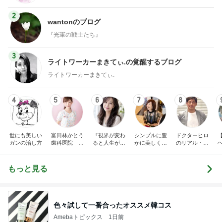
2
wantonのブログ
『光軍の戦士たち』
3
ライトワーカーまきてぃ.の覚醒するブログ
ライトワーカーまきてぃ.
4
5
6
7
8
世にも美しい
富田林かとう
『視界が変わ
シンプルに豊
ドクターヒロ
ガンの治し方
歯科医院 み
ると人生が変
かに美しく自
のリアル・サ
ちこ先生ブロ
わる』あいこ
由に生きる
イエンス
グ
のアイケア日
記
もっと見る
色々試して一番合ったオススメ韓コス
Amebaトピックス
1日前