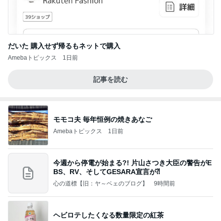
だいた 購入せず帰るもネットで購入
Amebaトピックス
1日前
記事を読む
モモコ夫 毎年恒例の焼きあなご
Amebaトピックス
1日前
今週から停電が始まる?! 片山さつき大臣の警告がE
BS、RV、そしてGESARA宣言が⁈
心の道標【旧：ヤ～ベェのブログ】
9時間前
ヘビロテしたくなる数量限定の紅茶