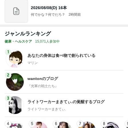
2026/08/08(D) 16本
何でかな？何でだろ？
2時間前
ジャンルランキング
健康・ヘルスケア
15,071人参加中
1
あなたの身体は食べ物で創られている
マリン
2
wantonのブログ
『光軍の戦士たち』
3
ライトワーカーまきてぃ.の覚醒するブログ
ライトワーカーまきてぃ.
4
5
6
7
8