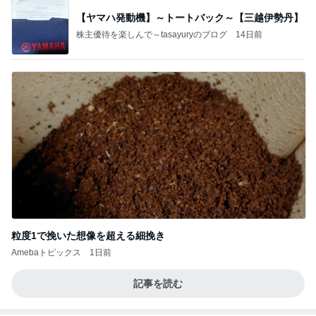
【ヤマハ発動機】～トートバック～【三越伊勢丹】
株主優待を楽しんで～tasayuryのブログ
14日前
粒度1で挽いた想像を超える細挽き
Amebaトピックス
1日前
記事を読む