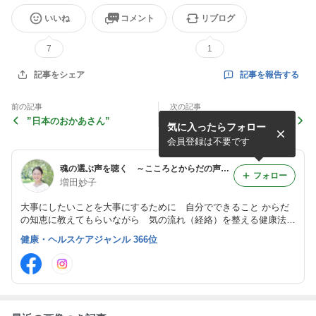
いいね
コメント
リブログ
7
1
記事を報告する
記事をシェア
前の記事
次の記事
”日本のおかあさん”
バランス調整した側も変化あ
気に入ったらフォロー
り！？・・8/22 タッチフォ
ーヘルスレベル１のようす
会員登録は不要です
【広島市中区】
魂の選ぶ声を聴く ～こころとからだの声を聴く～
フォロー
増田妙子
大事にしたいことを大事にするために 自分でできること からだ
の知恵に教えてもらいながら 気の流れ（経絡）を整える健康法を
伝えています お知らせ一覧 https://ameblo.jp/little-rinda/entry-1284
健康・ヘルスケアジャンル 366位
9723197.html