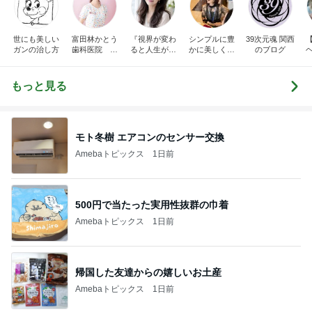
世にも美しい
富田林かとう
『視界が変わ
シンプルに豊
39次元魂 関西
ガンの治し方
歯科医院 み
ると人生が変
かに美しく自
のブログ
ちこ先生ブロ
わる』あいこ
由に生きる
グ
のアイケア日
記
もっと見る
モト冬樹 エアコンのセンサー交換
Amebaトピックス
1日前
500円で当たった実用性抜群の巾着
Amebaトピックス
1日前
帰国した友達からの嬉しいお土産
Amebaトピックス
1日前