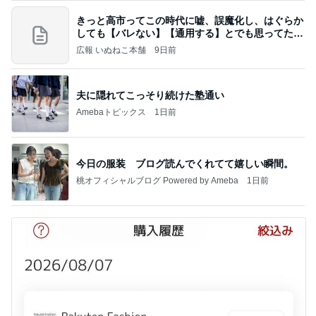
きっと高市ってこの時代に嘘、誤魔化し、はぐらか
しても【バレない】【通用する】とでも思ってたん
だろ
広報 いぬねこ本舗
9日前
夫に隠れてこっそり続けた塾通い
Amebaトピックス
1日前
今日の服装 ブログ読んでくれてて嬉しい瞬間。
桃オフィシャルブログ Powered by Ameba
1日前