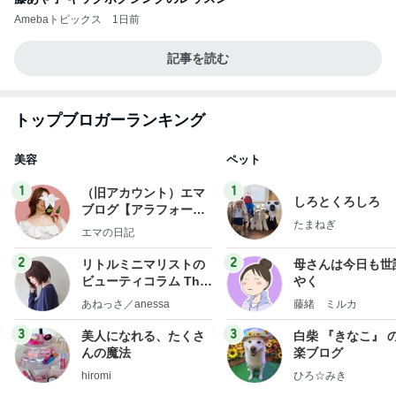
Amebaトピックス
1日前
記事を読む
トップブロガーランキング
美容
ペット
1
1
（旧アカウント）エマ
しろとくろしろ
ブログ【アラフォー会
たまねぎ
社売却セカンドライ
エマの日記
フ】
2
2
リトルミニマリストの
母さんは今日も世
ビューティコラム The
やく
little minimalist's bea
あねっさ／anessa
藤緒 ミルカ
uty colum
3
3
美人になれる、たくさ
白柴 『きなこ』 
んの魔法
楽ブログ
hiromi
ひろ☆みき