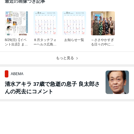
最近の画像つき記事
8/29(日)【イベ
８月タッチフォ
お知らせ一覧
～ささやかすぎ
ント出店】まり
ーヘルス広島開
る日々の中にか
もみじ（イオン
催 予定一覧
けがえない喜び
モール広島祇
がある～「増田
園）
もっと見る
さんにとって
『平和』とは何
ですか？」
ABEMA
清水アキラ 37歳で急逝の息子 良太郎さ
んの死去にコメント