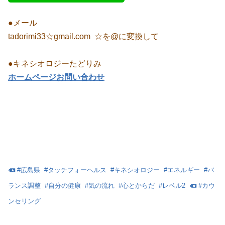
●メール
tadorimi33☆gmail.com ☆を@に変換して
●キネシオロジーたどりみ
ホームページお問い合わせ
#
広島県
#
タッチフォーヘルス
#
キネシオロジー
#
エネルギー
#
バ
ランス調整
#
自分の健康
#
気の流れ
#
心とからだ
#
レベル2
#
カウ
ンセリング