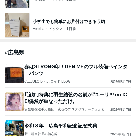
小学生でも簡単にお片付けできる収納
Amebaトピックス
1日前
#
広島県
赤はSTRONG印！DENIMEのフル装備ペインタ
ーパンツ
CELLULOID セルロイド BLOG
2026年8月7日
｢追加｣特典に羽生結弦の名前が⁉️ユーリ!!! on IC
E/偶然が重なっただけ。
羽生結弦選手応援団♡紫色のブログ♡コラージュととも
2026年8月7日
に羽生選手の過去と未来を応援します(*^^*)よろしくお願
いします...♪*ﾟ
令和８年 広島平和記念記念式典
新・新米社長の備忘録
2026年8月7日