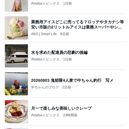
Amebaトピックス
1日前
業務用アイスどこに売ってる？ロッテやタカナシ等
安い市販の2リットルアイスは業務スーパーやシャ
トレ
AKO | Smart Life
8日前
水を求めた配達員の悲劇の後編
Amebaトピックス
1日前
20260803 鬼郁隊4人衆で中ちゃん釣行 写メ
中ちゃんのブログ
2日前
月一で楽しみな美味しいクレープ
Amebaトピックス
23時間前