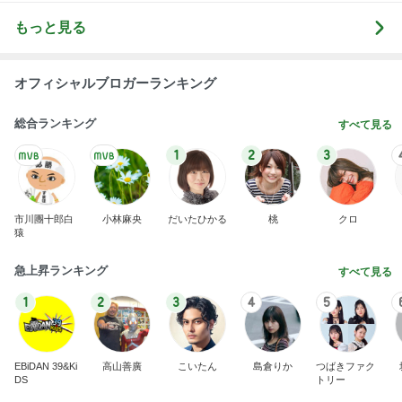
もっと見る
オフィシャルブロガーランキング
総合ランキング
すべて見る
1
2
3
市川團十郎白
小林麻央
だいたひかる
桃
クロ
猿
急上昇ランキング
すべて見る
1
2
3
4
5
EBiDAN 39&Ki
高山善廣
こいたん
島倉りか
つばきファク
DS
トリー