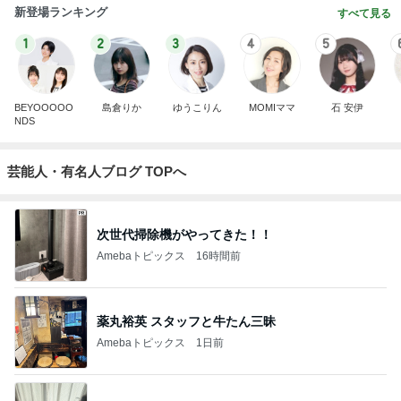
新登場ランキング
すべて見る
1
2
3
4
5
BEYOOOOO
島倉りか
ゆうこりん
MOMIママ
石 安伊
NDS
芸能人・有名人ブログ TOPへ
次世代掃除機がやってきた！！
Amebaトピックス
16時間前
薬丸裕英 スタッフと牛たん三昧
Amebaトピックス
1日前