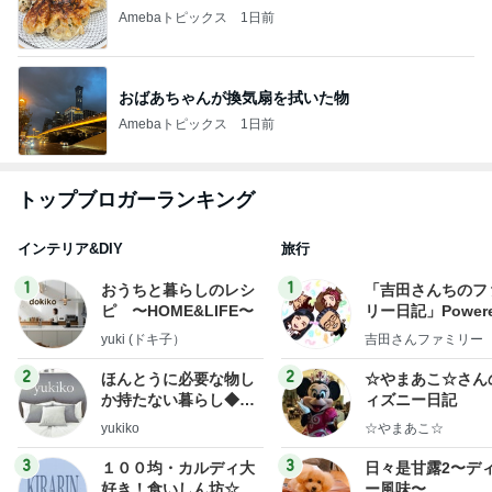
Amebaトピックス
1日前
おばあちゃんが換気扇を拭いた物
Amebaトピックス
1日前
トップブロガーランキング
インテリア&DIY
旅行
1
1
おうちと暮らしのレシ
「吉田さんちのフ
ピ 〜HOME&LIFE〜
リー日記」Powere
y Ameba 吉田さ
yuki (ドキ子）
吉田さんファミリー
ミリーオフィシャ
ログ
2
2
ほんとうに必要な物し
☆やまあこ☆さん
か持たない暮らし◆Ke
ィズニー日記
ep Life Simple◆〜イ
yukiko
☆やまあこ☆
ンテリアのきろく〜
3
3
１００均・カルディ大
日々是甘露2〜デ
好き！食いしん坊☆き
ー風味〜