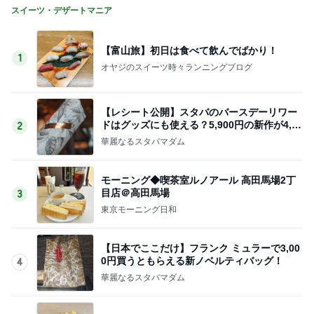
スイーツ・デザートマニア
【富山旅】初日は食べて飲んでばかり！
1
オヤジのスイーツ時々ランニングブログ
【レシート公開】スタバのバースデーリワー
ドはグッズにも使える？5,900円の新作が4,88
2
1円に
華麗なるスタバマダム
モーニング◆喫茶室ルノアール 高田馬場2丁
目店＠高田馬場
3
東京モーニング日和
【日本でここだけ】フランク ミュラーで3,00
0円買うともらえる新ノベルティバッグ！
4
華麗なるスタバマダム