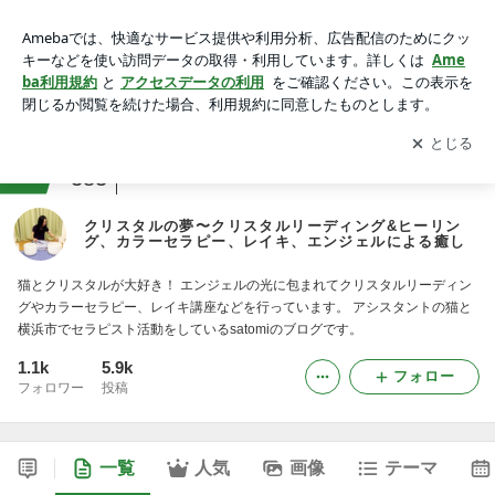
クリスタルの夢〜クリスタルリーディング&ヒーリング、カラ
ーセラピー、レイキ、エンジェルによる癒し
アプリをダウンロードして
ブログの更新通知
を受け取りまし
開く
ょう。
ranking
その他職業ジャンル
383
クリスタルの夢〜クリスタルリーディング&ヒーリン
グ、カラーセラピー、レイキ、エンジェルによる癒し
猫とクリスタルが大好き！ エンジェルの光に包まれてクリスタルリーディン
グやカラーセラピー、レイキ講座などを行っています。 アシスタントの猫と
横浜市でセラピスト活動をしているsatomiのブログです。
1.1k
5.9k
フォロー
フォロワー
投稿
一覧
人気
画像
テーマ