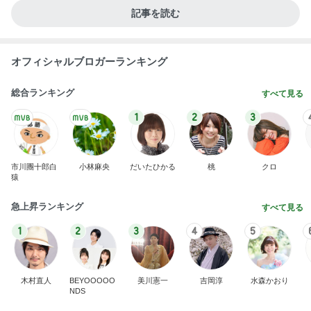
記事を読む
オフィシャルブロガーランキング
総合ランキング
すべて見る
1
2
3
市川團十郎白
小林麻央
だいたひかる
桃
クロ
猿
急上昇ランキング
すべて見る
1
2
3
4
5
木村直人
BEYOOOOO
美川憲一
吉岡淳
水森かおり
NDS