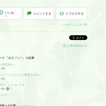
いいね
リブログする
コメントする
3
いいね！した人一覧
ポスト
記事を報告する
ーマ 「
修道ブログ
」 の記事
年→2022年へ。
2-28
らイベントづくしの季節ですね～
2-02
月のことについて☆
1
1-08
る >>
画像つき記事
もっと見る >>