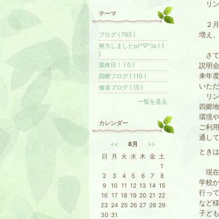
リン
テーマ
２月
増え
ブログ ( 763 )
努力しましたo(^▽^)o ( 1
)
さて
最終日！ ( 0 )
説明
来年
四郷ブログ ( 110 )
いた
修道ブログ ( 15 )
リン
一覧を見る
四郷
環境
カレンダー
ご利
通し
<<
8月
>>
とき
日
月
火
水
木
金
土
1
現在
2
3
4
5
6
7
8
学校
9
10
11
12
13
14
15
行っ
16
17
18
19
20
21
22
など
23
24
25
26
27
28
29
子ど
30
31