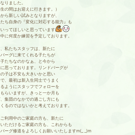
になりました。
年生の間はお迎えに行きます。）
から新しい試みとなりますが、
もたち自身の『変化に対応する能力』も
ていってほしいと思っています
み中に何度か練習を予定しております。
、私たちスタッフは、新たに
ドバーグに来てくれる子たちが
な子たちなのかなぁ、と今から
みに思っております。リンドバーグが
ての子は不安も大きいかと思い
ので、最初は新入生同士でうまく
めるようにスタッフでフォローを
てもらいますが、きっと一か月も
ば、集団のなかでの過ごし方にも
てくるのではないかと考えております。
ご利用中のご家庭の方も、新たに
用いただけるご家庭の方も、これからも
バーグ修道をよろしくお願いいたしますm(_ _)m