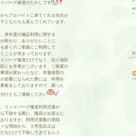
学
ドバーグ修道のたかしです
a
からアルバイトに来てくれる先生が
、子どもたちも喜んでくれています。
、来年度の施設利用に関する
会が終わり、ありがたいことに
度も多くのご家庭にご利用して
お
だくことが決まっております。
ドバーグ修道だけでなく、佐八地区、
地区にも学童がございます。ご家庭の
や事情が変わったなど、学童保育の
用が必要になられた際には、年間を
※
て募集をしておりますので、困った
はぜひともご連絡ください
、リンドバーグ修道利用児童が
から下校する際に、職員がお迎えに
ておりますが、利用児童数の増加
様々な理由から、２年生以上は
もたちだけで下校してきてもらう