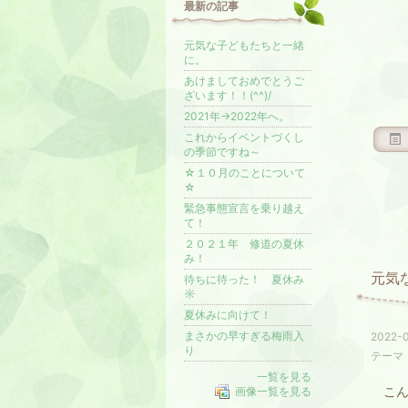
最新の記事
元気な子どもたちと一緒
に。
あけましておめでとうご
ざいます！！(^^)/
2021年→2022年へ。
これからイベントづくし
の季節ですね～
☆１０月のことについて
☆
緊急事態宣言を乗り越え
て！
２０２１年 修道の夏休
み！
元気
待ちに待った！ 夏休み
☼
夏休みに向けて！
まさかの早すぎる梅雨入
2022-0
り
テーマ
一覧を見る
こん
画像一覧を見る