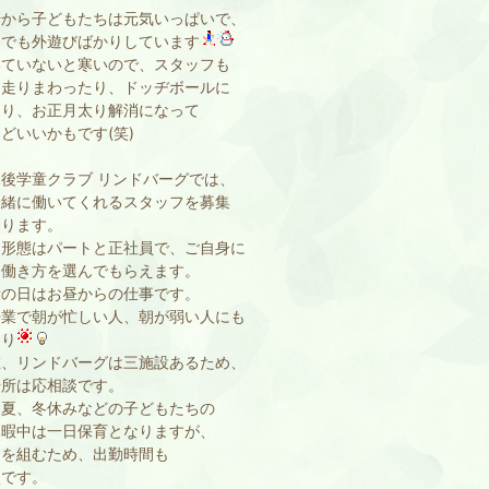
から子どもたちは元気いっぱいで、
中でも外遊びばかりしています
ていないと寒いので、スタッフも
に走りまわったり、ドッヂボールに
たり、お正月太り解消になって
どいいかもです(笑)
後学童クラブ リンドバーグでは、
一緒に働いてくれるスタッフを募集
おります。
形態はパートと正社員で、ご自身に
た働き方を選んでもらえます。
の日はお昼からの仕事です。
業で朝が忙しい人、朝が弱い人にも
たり
、リンドバーグは三施設あるため、
場所は応相談です。
夏、冬休みなどの子どもたちの
休暇中は一日保育となりますが、
トを組むため、出勤時間も
談です。