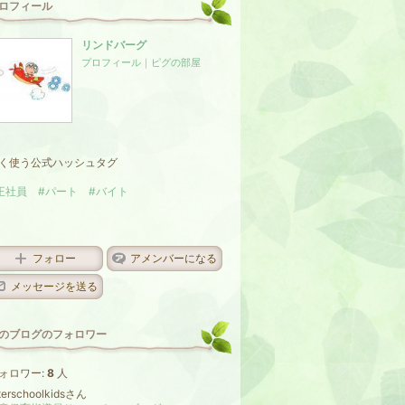
ロフィール
リンドバーグ
プロフィール
｜
ピグの部屋
く使う公式ハッシュタグ
正社員
#パート
#バイト
フォロー
アメンバーになる
メッセージを送る
のブログのフォロワー
ォロワー:
8
人
terschoolkidsさん