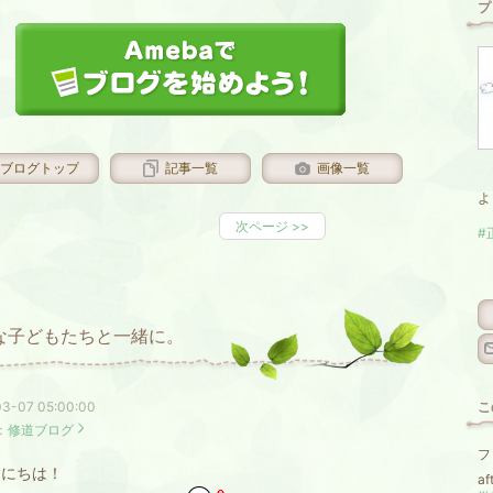
プ
ブログトップ
記事一覧
画像一覧
よ
次ページ
>>
#
な子どもたちと一緒に。
3-07 05:00:00
こ
：
修道ブログ
フ
にちは！
af