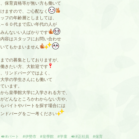
、保育資格等が無い方も働いて
だけますので、ご心配なく
ッフの年齢層としましては、
代～６０代まで広い年代の人が
、みんないい人ばかりです
い内容はスタッフにお問い合わせ
だいてもかまいません
までの募集としておりますが、
ぐ働きたい方、大歓迎です
、リンドバーグではよく、
館大学の学生さんにも働いて
っています。
から皇學館大学に入学される方で、
市がどんなところかわからない方や、
からバイトやパートを探す場合には
リンドバーグをご一考ください
#パート
#伊勢市
#皇學館
#学童
#正社員
#保育