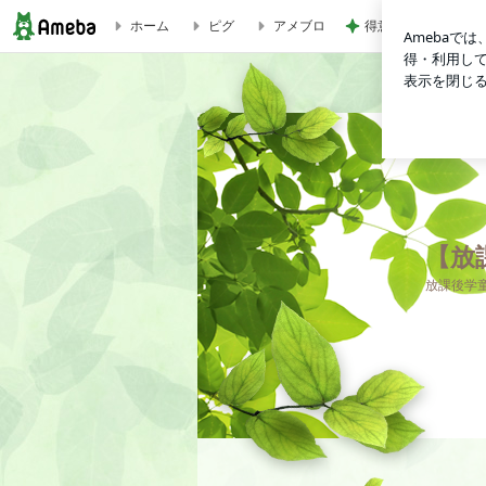
ホーム
ピグ
アメブロ
得意じゃなかったド
【放課後学童クラブ LINDBERGH】 Blog
【放課
放課後学童