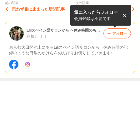
前の記事
次の記事
思わず目に止まった新聞記事
ご近所散歩 〜新しいパン屋
気に入ったらフォロー
さん〜
会員登録は不要です
Liliスペイン語サロンから 〜休み時間のちょこっと便り〜
フォロー
利根川リリ
東京都大田区池上にあるLiliスペイン語サロンから、休み時間の記
録のような日常のかけらをのんびりお便りしていきます♪