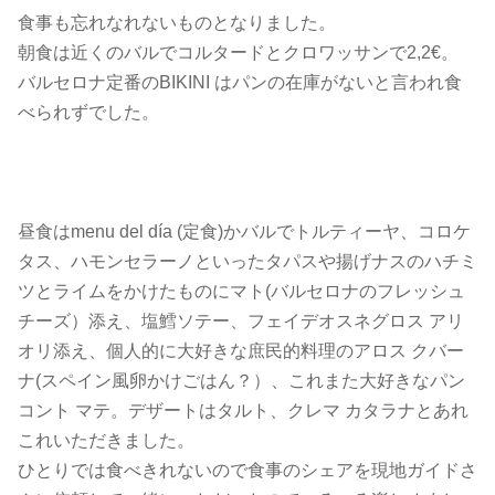
食事も忘れなれないものとなりました。
朝食は近くのバルでコルタードとクロワッサンで2,2€。
バルセロナ定番のBIKINI はパンの在庫がないと言われ食
べられずでした。
昼食はmenu del día (定食)かバルでトルティーヤ、コロケ
タス、ハモンセラーノといったタパスや揚げナスのハチミ
ツとライムをかけたものにマト(バルセロナのフレッシュ
チーズ）添え、塩鱈ソテー、フェイデオスネグロス アリ
オリ添え、個人的に大好きな庶民的料理のアロス クバー
ナ(スペイン風卵かけごはん？）、これまた大好きなパン
コント マテ。デザートはタルト、クレマ カタラナとあれ
これいただきました。
ひとりでは食べきれないので食事のシェアを現地ガイドさ