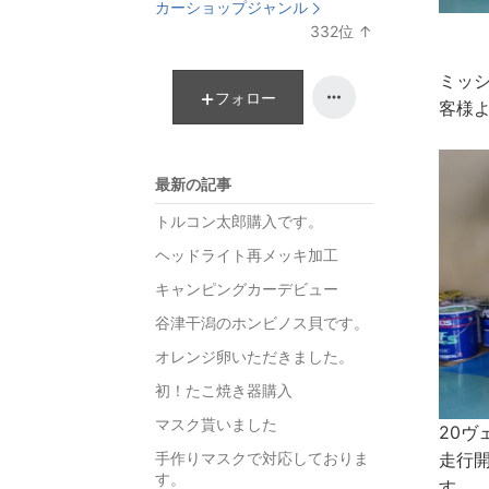
カーショップジャンル
ン
332
位
↑
キ
ラ
ン
ン
ミッ
グ
キ
フォロー
客様
上
ン
昇
グ
上
最新の記事
昇
トルコン太郎購入です。
ヘッドライト再メッキ加工
キャンピングカーデビュー
谷津干潟のホンビノス貝です。
オレンジ卵いただきました。
初！たこ焼き器購入
マスク貰いました
20ヴ
手作りマスクで対応しておりま
走行
す。
す。