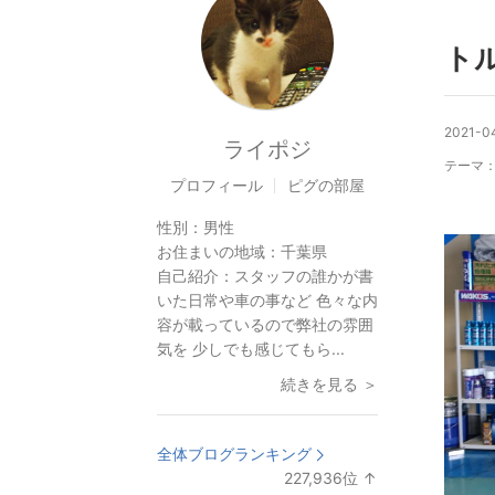
ト
2021-04
ライポジ
テーマ
プロフィール
ピグの部屋
性別：
男性
お住まいの地域：
千葉県
自己紹介：
スタッフの誰かが書
いた日常や車の事など 色々な内
容が載っているので弊社の雰囲
気を 少しでも感じてもら...
続きを見る ＞
全体ブログランキング
227,936
位
↑
ラ