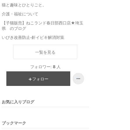
猫と趣味とひとりごと。
介護・福祉について
【子猫販売】ねこランド春日部西口店★埼玉
県 のブログ
いびき改善防止‐鼾イビキ解消対策
一覧を見る
フォロワー:
8
人
フォロー
お気に入りブログ
ブックマーク