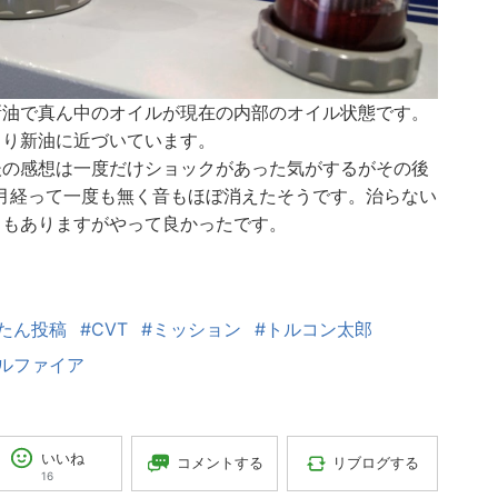
新油で真ん中のオイルが現在の内部のオイル状態です。
より新油に近づいています。
後の感想は一度だけショックがあった気がするがその後
ヶ月経って一度も無く音もほぼ消えたそうです。治らない
クもありますがやって良かったです。
たん投稿
#CVT
#ミッション
#トルコン太郎
ルファイア
いいね
コメントする
リブログする
16