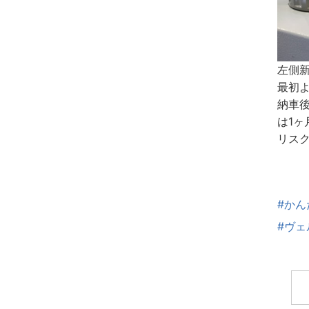
左側
最初
納車
は1
リス
#かん
#ヴェ