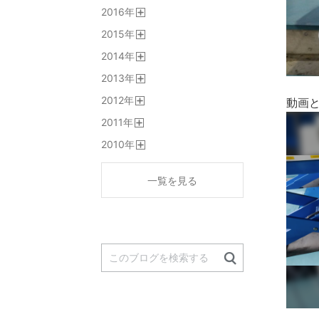
開
2016
年
く
開
2015
年
く
開
2014
年
く
開
2013
年
く
開
2012
年
く
動画
開
2011
年
く
開
2010
年
く
開
く
一覧を見る