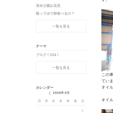
清水公園お花見
猫ってゆで卵食べるの？
一覧を見る
テーマ
ブログ ( 324 )
一覧を見る
この
てい
オイル
カレンダー
2026年 8月
オイ
日
月
火
水
木
金
土
1