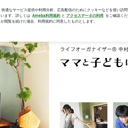
った災害発生
芸能人ブログ
人気ブログ
新規登録
ロ
村佳子のブログ ママと子どもにやさしい片づけ