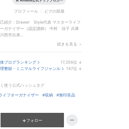
Ameba公式トップブロガー
プロフィール
ピグの部屋
己紹介：
Drawer Style代表 マスターライフ
ーガナイザー（認定講師） 中村 佳子 兵庫
川西市出身...
続きを見る ＞
体ブログランキング
17,356
位
↓
ラ
理整頓・ミニマルライフジャンル
147
位
↓
ン
ラ
キ
ン
く使う公式ハッシュタグ
ン
キ
グ
ン
ライフオーガナイザー
#収納
#無印良品
下
グ
降
下
降
フォロー