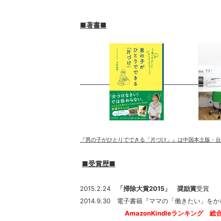
■著書■
『男の子がひとりでできる「片づけ」』は中国本土版・台
■受賞歴■
2015.2.24
「掃除大賞2015」
奨励賞
受賞
2014.9.30 電子書籍『ママの「働きたい」
AmazonKindleランキング 総