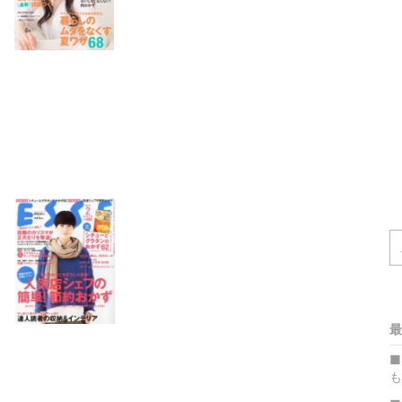
最
■
も