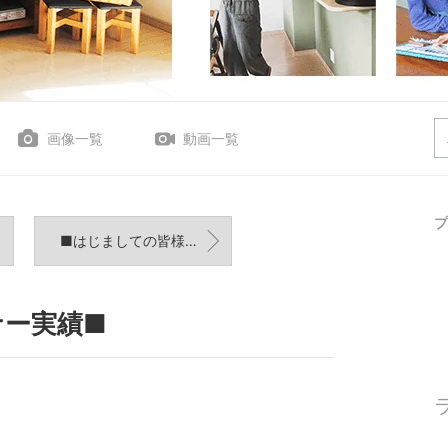
画像一覧
動画一覧
プ
■はじましての皆様へ■
ナー実績■