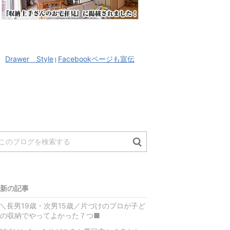
Drawer Style
Facebookページも宣伝
|
新の記事
＼長男19歳・次男15歳／片づけのプロが子ど
の収納でやってよかった７つ■