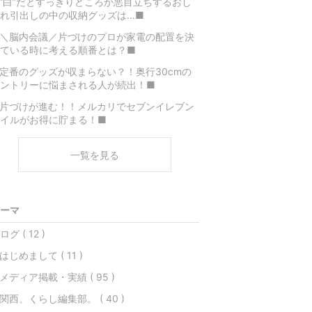
”白”だとすっきりどころか悪目立ちするおし
れ引出しの中の収納グッズは…■
＼脳内会議／片づけのプロが家電の配置を決
ている時に考える順番とは？■
定番のグッズが収まらない？！奥行30cmの
ントリーに悩まされる人が続出！■
片づけが進む！！メルカリでセブンイレブン
イルがお得に貯まる！■
一覧を見る
ーマ
ログ ( 12 )
はじめまして ( 11 )
メディア掲載・実績 ( 95 )
関西、くらし編集部。 ( 40 )