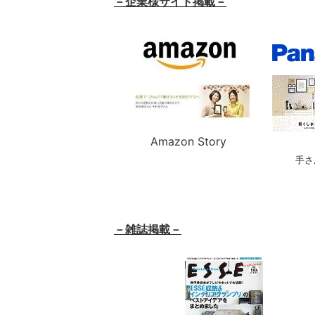
－企業様サイト掲載－
Amazon Stor
手さ
－雑誌掲載－