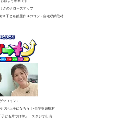
「おはよう朝日です」
 けさのクローズアップ
術＆子ども部屋作りのコツ－自宅収納取材
「ゲツ→キン」
伝！片づけ上手になろう！-自宅収納取材
学「子ども片づけ学」 スタジオ出演