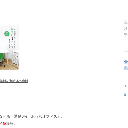
自
オ
県
全
整
湾版の翻訳本も出版
よ
#
をかなえる 通勤0分 おうちオフィス』、
合1位
獲得。