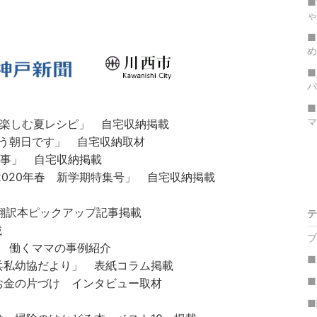
■
ゃ
■
め
■
パ
■
マ
ちを楽しむ夏レシピ」 自宅収納掲載
よう朝日です」 自宅収納取材
る家事」 自宅収納掲載
ds 2020年春 新学期特集号」 自宅収納掲載
 翻訳本ピックアップ記事掲載
テ
載
ブ
ー様 働くママの事例紹介
■
「兵私幼協だより」 表紙コラム掲載
■
 お金の片づけ インタビュー取材
■