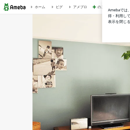
のこぎりで左手を切
ホーム
ピグ
アメブロ
■メディア掲載・セミナー実績■ | ライフオーガナイザー 中