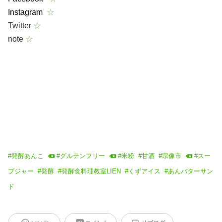
Instagram
☆
Twitter
☆
note
☆
#
発酵あんこ
#
グルテンフリー
#
米粉
#
甘酒
#
宗像市
#
スー
プジャー
#
発酵
#
発酵食料理教室LIEN
#
くずアイス
#
あんバターサン
ド