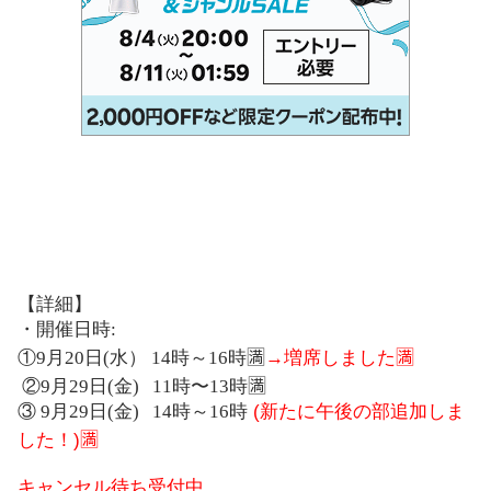
【詳細】
・開催日時
:
①
9
月
20
日
(
水）
14
時～
16
時🈵
→増席しました🈵
②
9
月
29
日
(
金
)
11
時〜
13
時🈵
③
9
月
29
日
(
金
)
14
時～
16
時
(新たに午後の部追加しま
した！)🈵
キャンセル待ち受付中。