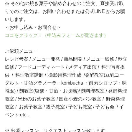
※
その他の焼き菓子や詰め合わせのご注文、直接受け取
りでのご注文は、お問い合わせまたは公式
LINE
からお願
いします。
＜お申し込み・お問合せ＞
ココをクリック！（申込みフォームが開きます）
ご依頼メニュー
レシピ考案 / メニュー開発 / 商品開発 / メニュー監修 / 献立
監修 / フードコーディネート / メディア出演 / 料理写真提
供 / 料理教室講師 / 撮影用料理作成 /発酵教室(豆乳ヨー
グルト・甘酒グラノーラ・kombucha ・酵素シロップ・味
噌玉) /
麹教室(塩麹・甘酒・お味噌)/ 麹料理教室 / 発酵料理
教室 / 米粉のお菓子教室 /
国産小麦のパン教室 / 野菜料理
教室 /
お菓子教室 / 親子教室 / 子ども教室 / 子ども会 / イ
ベント etc…
※ 出張レッスン、リクエストレッスン致します。