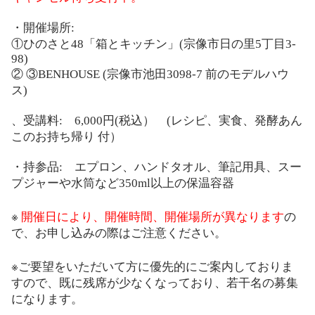
・開催場所
:
①ひのさと
48
「箱とキッチン」
(
宗像市日の里
5
丁目
3-
98)
②
③BENHOUSE (
宗像市池田
3098-7
前のモデルハウ
ス
)
、受講料
:
6,000
円
(
税込）
(
レシピ、実食、発酵あん
このお持ち帰り
付）
・持参品
:
エプロン、ハンドタオル、筆記用具、スー
プジャーや水筒など
350ml
以上の保温容器
※
開催日により、開催時間、開催場所が異なります
の
で、お申し込みの際はご注意ください。
※
ご要望をいただいて方に優先的にご案内しておりま
すので、既に残席が少なくなっており、若干名の募集
になります。