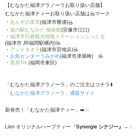
【むなかた福津グラノーラお取り扱い店舗】
むなかた福津ティーお取り扱い店舗は
マーク
・
あんずの里市
(
福津市勝浦)
・
道の駅むなかた 物産館
(宗像市江口)
・
福津市行政観光情報ステーションふっくる
(福津市 JR福間駅構内)
・
アンドネオラ
(福津市宮地浜)
・
お魚センターうみがめ
(福津市津屋崎)
・
茶房Tre.
(福岡市東区)
「むなかた福津グラノーラ」のご注文はコチラ⬇️
「むなかた福津グラノーラ」通販サイト
新発売！「むなかた福津ティー」➡️
☆
Lien オリジナルハーブティー『
Synergie
シナジー』
→
☆