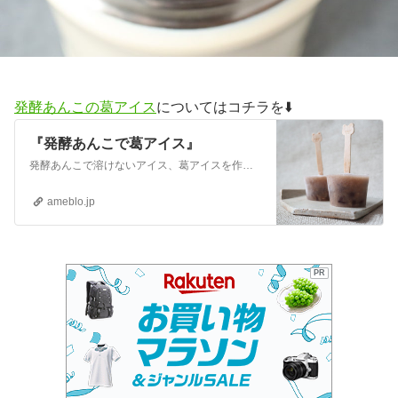
発酵あんこの葛アイス
についてはコチラを⬇️
『発酵あんこで葛アイス』
発酵あんこで溶けないアイス、葛アイスを作りました。小豆、米麹、葛、生姜と、夏バテ予防の食材で、お砂糖を使ってないとってもヘルシーなアイス。しかも葛入りだから溶…
ameblo.jp
PR