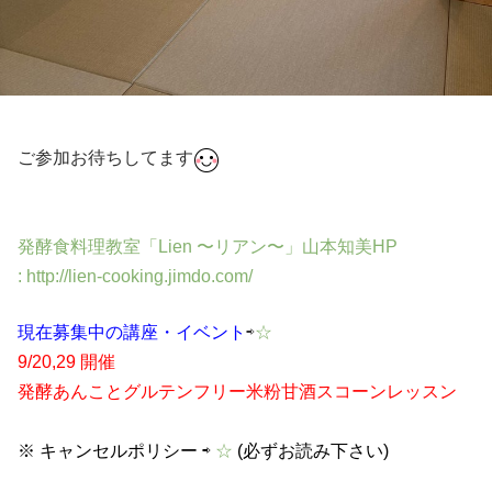
ご参加お待ちしてます
発
酵食料理教室「Lien 〜リアン〜」山本知美
HP
:
http://lien-cooking.jimdo.com/
現在募集中の講座・
イベント
⇨
☆
9/20,29 開催
発酵あんことグルテンフリー米粉甘酒スコーンレッスン
※ キャンセルポリシー ⇨
☆
(必ずお読み下さい)