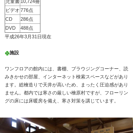
児童書
10,724冊
ビデオ
776点
CD
286点
DVD
488点
平成26年3月31日現在
施設
ワンフロアの館内には、書棚、ブラウジングコーナー、読
みきかせの部屋、インターネット検索スペースなどがあり
ます。総檜造りで天井が高いため、まったく圧迫感があり
ません。都内では寒さの厳しい檜原村ですが、フローリン
グの床には床暖房を備え、寒さ対策を講じています。