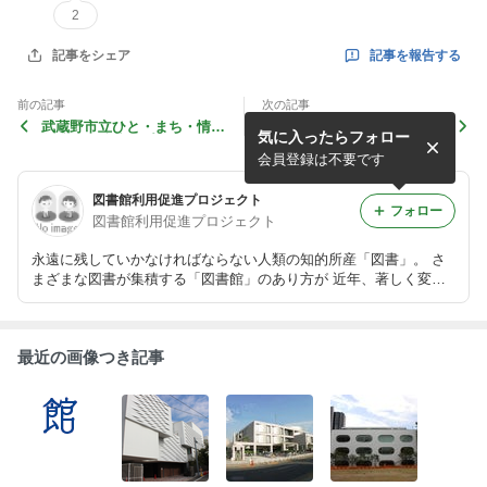
2
記事を報告する
記事をシェア
前の記事
次の記事
武蔵野市立ひと・まち・情報
港区立麻布図書館
気に入ったらフォロー
創造館 武蔵野プレイス
会員登録は不要です
図書館利用促進プロジェクト
フォロー
図書館利用促進プロジェクト
永遠に残していかなければならない人類の知的所産「図書」。 さ
まざまな図書が集積する「図書館」のあり方が 近年、著しく変貌
を遂げています。 図書館の魅力を再発見！ それが「図書館利用促
進プロジェクト」の狙いです。
最近の画像つき記事