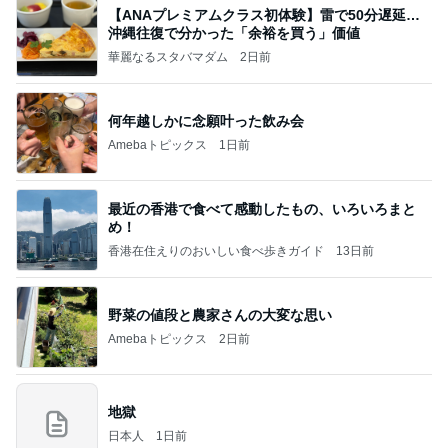
【ANAプレミアムクラス初体験】雷で50分遅延…
沖縄往復で分かった「余裕を買う」価値
華麗なるスタバマダム
2日前
何年越しかに念願叶った飲み会
Amebaトピックス
1日前
最近の香港で食べて感動したもの、いろいろまと
め！
香港在住えりのおいしい食べ歩きガイド
13日前
野菜の値段と農家さんの大変な思い
Amebaトピックス
2日前
地獄
日本人
1日前