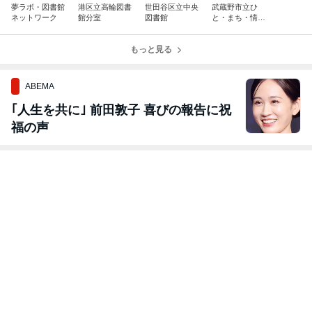
夢ラボ・図書館
港区立高輪図書
世田谷区立中央
武蔵野市立ひ
ネットワーク
館分室
図書館
と・まち・情報
創造館 武蔵野
プレイス
もっと見る
ABEMA
｢人生を共に｣ 前田敦子 喜びの報告に祝
福の声