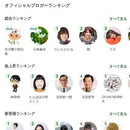
オフィシャルブロガーランキング
総合ランキング
すべて見る
1
2
3
市川團十郎白
小林麻央
だいたひかる
桃
クロ
猿
急上昇ランキング
すべて見る
1
2
3
4
5
AKB48
たんぽぽ川村
北村総一朗
北別府学
OCHA NORM
エミコ
A
新登場ランキング
すべて見る
1
2
3
4
5