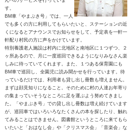
んへのサービスを行っていま
す。
BM車「やまぶき号」では、一人
でも多くの方に利用してもらいたいと、ステーションの近
くになるとアナウンスでお知らせをして、予定表を一軒一
軒配り村民の方に声をかけています。
特別養護老人施設は村内に北地区と南地区に１つずつ、２
ヶ所あるので、月に一度巡回できるようになりみなさん楽
しみに待っていてくれます。また、１つある保育園にも
BM車で巡回し、全園児に読み聞かせを行っています。待
っているだけでは、利用者も貸し出し冊数も増えません。
まずは顔見知りになること。そのために村の人達お年寄り
の集まっていそうなところに足を運ぶよう努めてきまし
た。「やまぶき号」での貸し出し冊数は増え続けています
が、巡回車ではいろいろなたくさんの本を探したり、触れ
てみることはできません。図書館というところに来てもら
いたいと「おはなし会」や「クリスマス会」「音楽会」な