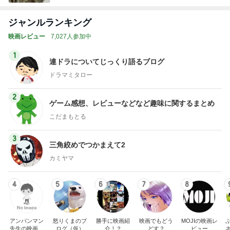
ジャンルランキング
映画レビュー
7,027人参加中
1
連ドラについてじっくり語るブログ
ドラマミタロー
2
ゲーム感想、レビューなどなど趣味に関するまとめ
こだまもとる
3
三角絞めでつかまえて2
カミヤマ
4
5
6
7
8
アンパンマン
怒りくまのブ
勝手に映画紹
映画でもどう
MOJIの映画レ
先生の映画講
ログ（仮）
介！？
どす？
ビュー