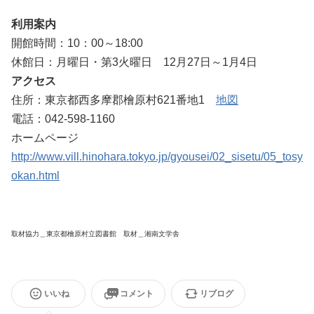
利用案内
開館時間：10：00～18:00
休館日：月曜日・第3火曜日 12月27日～1月4日
アクセス
住所：東京都西多摩郡檜原村621番地1
地図
電話：042-598-1160
ホームページ
http://www.vill.hinohara.tokyo.jp/gyousei/02_sisetu/05_tosy
okan.html
取材協力＿東京都檜原村立図書館 取材＿湘南文学舎
いいね
コメント
リブログ