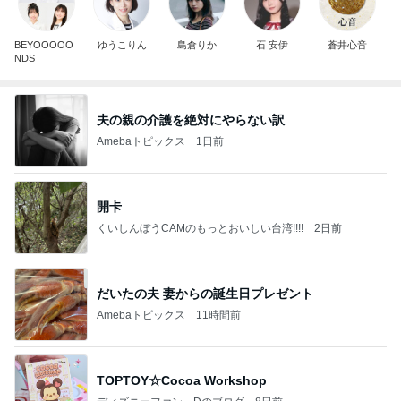
BEYOOOOO
ゆうこりん
島倉りか
石 安伊
蒼井心音
NDS
夫の親の介護を絶対にやらない訳
Amebaトピックス
1日前
開卡
くいしんぼうCAMのもっとおいしい台湾!!!!
2日前
だいたの夫 妻からの誕生日プレゼント
Amebaトピックス
11時間前
TOPTOY☆Cocoa Workshop