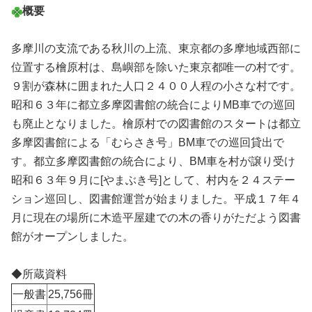
概要
多摩川の支流である秋川の上流、東京都の多摩地域西部に
位置する檜原村は、島嶼部を除いた東京都唯一の村です。
９割が森林に囲まれた人口２４００人程の小さな村です。
昭和６３年に都立多摩図書館の統合によりMB車での巡回
も廃止となりました。檜原村での図書館のスタートは都立
多摩図書館による「むらさき号」BM車での巡回貸出で
す。都立多摩図書館の統合により、BM車を村が譲り受け
昭和６３年９月に[やまぶき号]として、村内を２４ステー
ション巡回し、図書館運営が始まりました。平成１７年４
月に現在の場所に木造平屋建での木の香りがただよう図書
館がオープンしました。
◆所蔵資料
一般書
25,756冊