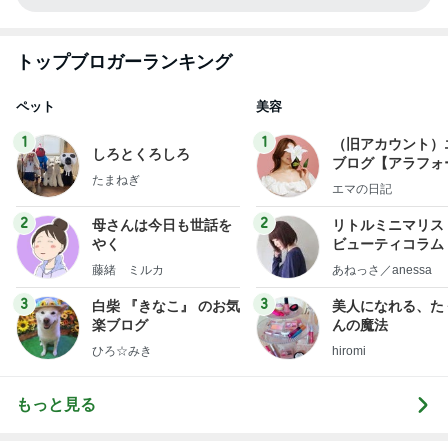
トップブロガーランキング
ペット
美容
1
1
（旧アカウント）
しろとくろしろ
ブログ【アラフォ
たまねぎ
社売却セカンドラ
エマの日記
フ】
2
2
母さんは今日も世話を
リトルミニマリス
やく
ビューティコラム 
little minimalist'
藤緒 ミルカ
あねっさ／anessa
uty colum
3
3
白柴 『きなこ』 のお気
美人になれる、た
楽ブログ
んの魔法
ひろ☆みき
hiromi
もっと見る