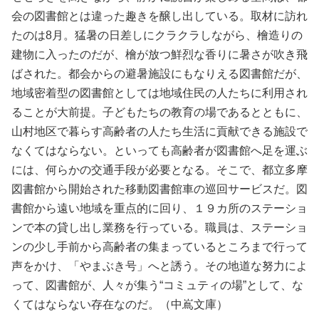
会の図書館とは違った趣きを醸し出している。取材に訪れ
たのは8月。猛暑の日差しにクラクラしながら、檜造りの
建物に入ったのだが、檜が放つ鮮烈な香りに暑さが吹き飛
ばされた。都会からの避暑施設にもなりえる図書館だが、
地域密着型の図書館としては地域住民の人たちに利用され
ることが大前提。子どもたちの教育の場であるとともに、
山村地区で暮らす高齢者の人たち生活に貢献できる施設で
なくてはならない。といっても高齢者が図書館へ足を運ぶ
には、何らかの交通手段が必要となる。そこで、都立多摩
図書館から開始された移動図書館車の巡回サービスだ。図
書館から遠い地域を重点的に回り、１９カ所のステーショ
ンで本の貸し出し業務を行っている。職員は、ステーショ
ンの少し手前から高齢者の集まっているところまで行って
声をかけ、「やまぶき号」へと誘う。その地道な努力によ
って、図書館が、人々が集う“コミュティの場”として、な
くてはならない存在なのだ。（中嶌文庫）