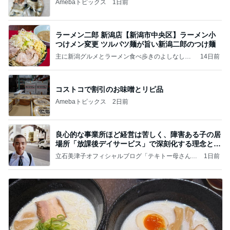
Amebaトピックス
1日前
ラーメン二郎 新潟店【新潟市中央区】ラーメン小
つけメン変更 ツルパツ麺が旨い新潟二郎のつけ麺
主に新潟グルメとラーメン食べ歩きのよしなしご
14日前
と
コストコで割引のお味噌とリピ品
Amebaトピックス
2日前
良心的な事業所ほど経営は苦しく、障害ある子の居
場所「放課後デイサービス」で深刻化する理念と現
実の
立石美津子オフィシャルブログ「テキトー母さんの
1日前
すすめ」Powered by Ameba