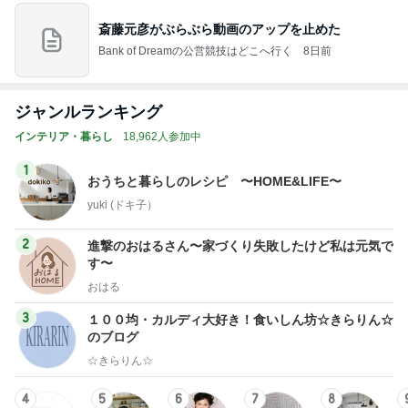
斎藤元彦がぶらぶら動画のアップを止めた
Bank of Dreamの公営競技はどこへ行く
8日前
ジャンルランキング
インテリア・暮らし
18,962人参加中
1
おうちと暮らしのレシピ 〜HOME&LIFE〜
yuki (ドキ子）
2
進撃のおはるさん〜家づくり失敗したけど私は元気で
す〜
おはる
3
１００均・カルディ大好き！食いしん坊☆きらりん☆
のブログ
☆きらりん☆
4
5
6
7
8