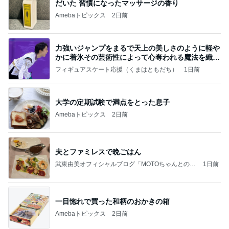
だいた 習慣になったマッサージの香り
Amebaトピックス
2日前
力強いジャンプをまるで天上の美しさのように軽や
かに着氷その芸術性によって心奪われる魔法を織り
なす
フィギュアスケート応援（くまはともだち）
1日前
大学の定期試験で満点をとった息子
Amebaトピックス
2日前
夫とファミレスで晩ごはん
武東由美オフィシャルブログ「MOTOちゃんとのは
1日前
っぴぃな毎日」Powered by Ameba
一目惚れで買った和柄のおかきの箱
Amebaトピックス
2日前