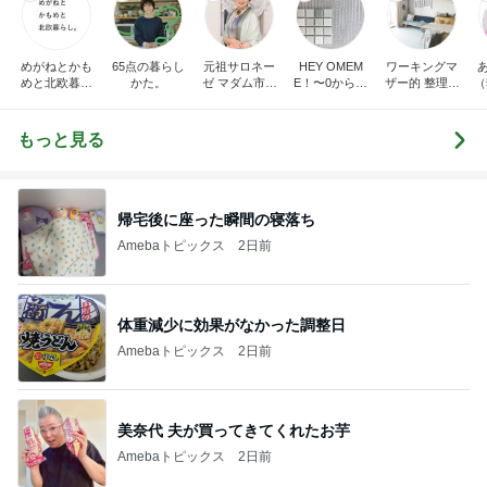
めがねとかも
65点の暮らし
元祖サロネー
HEY OMEM
ワーキングマ
めと北欧暮ら
かた。
ゼ マダム市川
E！〜0からの
ザー的 整理収
（
し
のほのぼのブ
家づくり〜
納 ＆ 北欧イン
ログ
テリア
もっと見る
帰宅後に座った瞬間の寝落ち
Amebaトピックス
2日前
体重減少に効果がなかった調整日
Amebaトピックス
2日前
美奈代 夫が買ってきてくれたお芋
Amebaトピックス
2日前