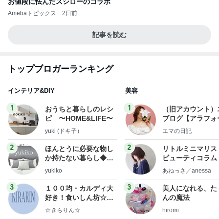
お値段に怯んだスシローのコラボ
Amebaトピックス
2日前
記事を読む
トップブロガーランキング
インテリア&DIY
美容
1
1
おうちと暮らしのレシ
（旧アカウント）
ピ 〜HOME&LIFE〜
ブログ【アラフォ
社売却セカンドラ
yuki (ドキ子）
エマの日記
フ】
2
2
ほんとうに必要な物し
リトルミニマリス
か持たない暮らし◆Ke
ビューティコラム 
ep Life Simple◆〜イ
little minimalist'
yukiko
あねっさ／anessa
ンテリアのきろく〜
uty colum
3
3
１００均・カルディ大
美人になれる、た
好き！食いしん坊☆き
んの魔法
らりん☆のブログ
☆きらりん☆
hiromi