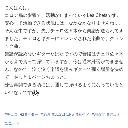
こんばんは。
コロナ禍の影響で、活動が止まっているLes Chefsです。
安心して活動できる状況には、なかなかなりませんね…。
そんな中ですが、先月チェロ佐々木から楽譜が送られてき
ました。チェロとギターにアレンジされた楽曲で、クラシ
ック曲。
楽譜が読めないギターたばたですので普段はチェロ佐々木
から音で貰って弾いていますが、今は通常練習ができませ
ん。なので、泣く泣く楽譜を読みギターで弾く場所を決め
て、やっと１ページちょっと。
練習再開できる頃には、通して弾けるようになっていると
いいな…です
#
チェロ
#
ギター
#
楽譜
#
LESCHEFS
#
麻生区
#
川崎市
#
デュオ
ユニット