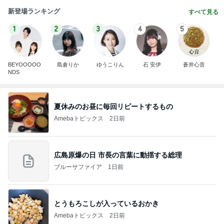
新登場ランキング
すべて見る
1
2
3
4
5
BEYOOOOO
島倉りか
ゆうこりん
石 安伊
蒼井心音
NDS
夏休みのお昼に毎回リピートするもの
Amebaトピックス
2日前
広島原爆の日 市長の言葉に動揺する総理
ブルーサファイア
1日前
とうもろこしが入っているおかき
Amebaトピックス
2日前