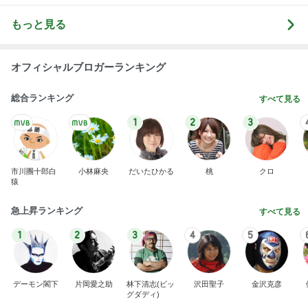
もっと見る
オフィシャルブロガーランキング
総合ランキング
すべて見る
1
2
3
市川團十郎白
小林麻央
だいたひかる
桃
クロ
猿
急上昇ランキング
すべて見る
1
2
3
4
5
デーモン閣下
片岡愛之助
林下清志(ビッ
沢田聖子
金沢克彦
グダディ)