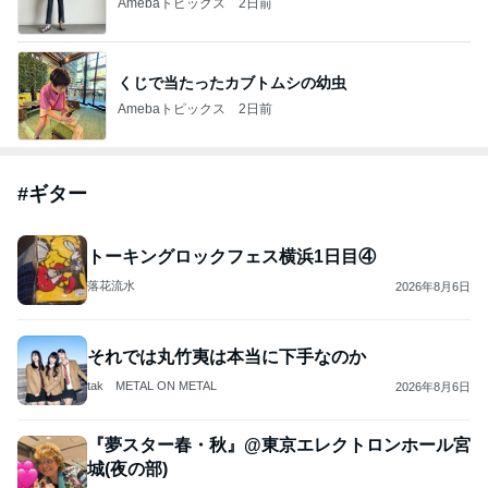
Amebaトピックス
2日前
くじで当たったカブトムシの幼虫
Amebaトピックス
2日前
#
ギター
トーキングロックフェス横浜1日目④
落花流水
2026年8月6日
それでは丸竹夷は本当に下手なのか
tak METAL ON METAL
2026年8月6日
『夢スター春・秋』@東京エレクトロンホール宮
城(夜の部)