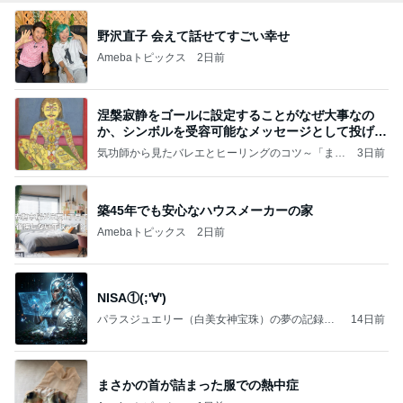
野沢直子 会えて話せてすごい幸せ
Amebaトピックス
2日前
涅槃寂静をゴールに設定することがなぜ大事なの
か、シンボルを受容可能なメッセージとして投げる
ことが
気功師から見たバレエとヒーリングのコツ～「まと
3日前
いのば」ブログ
築45年でも安心なハウスメーカーの家
Amebaトピックス
2日前
NISA①(;'∀')
パラスジュエリー（白美女神宝珠）の夢の記録
14日前
（続編）
まさかの首が詰まった服での熱中症