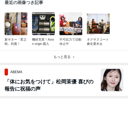
最近の画像つき記事
新ギター「星之
機材充実！Asto
不可抗力で活動
ネクサスコート
助」到着！
n origin 購入
休止中
麻生栗木台
もっと見る
ABEMA
「体にお気をつけて」松岡茉優 喜びの
報告に祝福の声