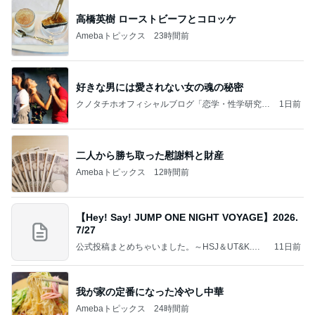
高橋英樹 ローストビーフとコロッケ
Amebaトピックス
23時間前
好きな男には愛されない女の魂の秘密
クノタチホオフィシャルブログ「恋学・性学研究
1日前
室」Powered by Ameba
二人から勝ち取った慰謝料と財産
Amebaトピックス
12時間前
【Hey! Say! JUMP ONE NIGHT VOYAGE】2026.
7/27
公式投稿まとめちゃいました。～HSJ＆UT&K.O.
11日前
～
我が家の定番になった冷やし中華
Amebaトピックス
24時間前