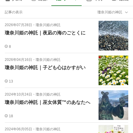
記事の表示
瓊奈川姫の神託
2026年07月28日
・
瓊奈川姫の神託
瓊奈川姫の神託｜夜凪の海のごとくに
8
2026年04月16日
・
瓊奈川姫の神託
瓊奈川姫の神託｜子ども心はかすがい
13
2024年10月24日
・
瓊奈川姫の神託
瓊奈川姫の神託｜巫女体質™︎のあなたへ
18
2024年06月05日
・
瓊奈川姫の神託