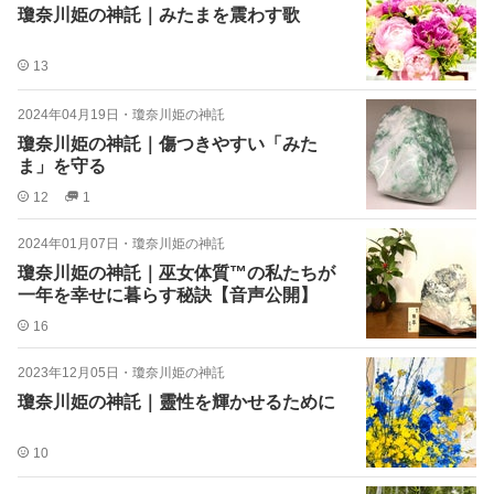
瓊奈川姫の神託｜みたまを震わす歌
13
2024年04月19日
・
瓊奈川姫の神託
瓊奈川姫の神託｜傷つきやすい「みた
ま」を守る
12
1
2024年01月07日
・
瓊奈川姫の神託
瓊奈川姫の神託｜巫女体質™︎の私たちが
一年を幸せに暮らす秘訣【音声公開】
16
2023年12月05日
・
瓊奈川姫の神託
瓊奈川姫の神託｜靈性を輝かせるために
10