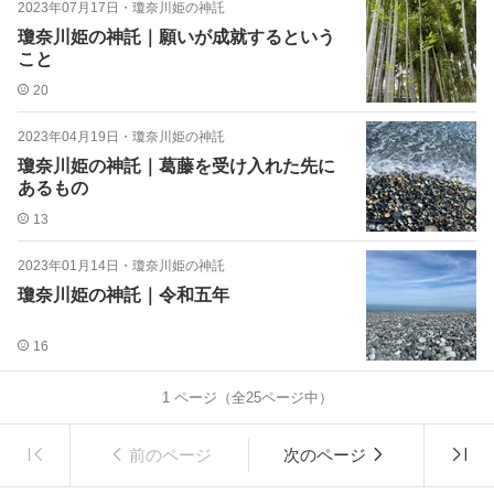
2023年07月17日
・
瓊奈川姫の神託
瓊奈川姫の神託｜願いが成就するという
こと
20
2023年04月19日
・
瓊奈川姫の神託
瓊奈川姫の神託｜葛藤を受け入れた先に
あるもの
13
2023年01月14日
・
瓊奈川姫の神託
瓊奈川姫の神託｜令和五年
16
1
ページ（全
25
ページ中）
前のページ
次のページ