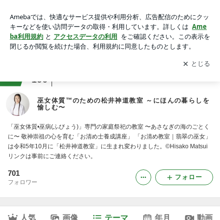
瓊奈川姫の神託｜巫女体質™️のための松井神道教室 ～にほん
の暮らしを愉しむ〜
アプリをダウンロードして
ブログの更新通知
を受け取りまし
開く
ょう。
ranking
教育ジャンル
190
巫女体質™️のための松井神道教室 ～にほんの暮らしを
愉しむ〜
「巫女体質•巫病(ふびょう)」専門の家庭祭祀の教室 〜あさなぎの海のごとく
に〜 敬神崇祖の心を育む「お清め士養成講座」 「お清め教室｜翡翠の巫女」
は令和5年10月に「松井神道教室」に生まれ変わりました。©️Hisako Matsui
リンクは事前にご連絡ください。
701
フォロー
フォロワー
人気
画像
テーマ
年月
動画