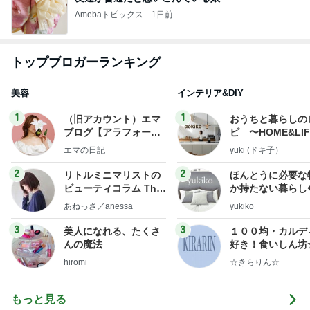
Amebaトピックス
1日前
トップブロガーランキング
美容
インテリア&DIY
1
1
（旧アカウント）エマ
おうちと暮らしの
ブログ【アラフォー会
ピ 〜HOME&LI
社売却セカンドライ
エマの日記
yuki (ドキ子）
フ】
2
2
リトルミニマリストの
ほんとうに必要な
ビューティコラム The
か持たない暮らし
little minimalist's bea
ep Life Simple
あねっさ／anessa
yukiko
uty colum
ンテリアのきろく
3
3
美人になれる、たくさ
１００均・カルデ
んの魔法
好き！食いしん坊
らりん☆のブログ
hiromi
☆きらりん☆
もっと見る