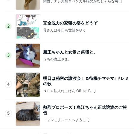
関西子ナシ夫婦＆ベンガル猫のがむしゃらな毎日
完全脱力の家猫の姿をどうぞ
2
母さんは今日も世話をやく
魔王ちゃんと女帝と祭壇と。
3
うちの魔王さま。
明日は秘密の譲渡会！＆待機チマチマ♪ドレミ
の歌
4
ＮＰＯ法人ねこけん Official Blog
熱烈プロポーズ！島江ちゃん正式譲渡のご報
告
5
ニャンこまルームへようこそ