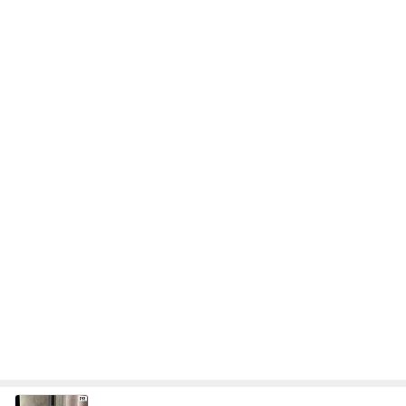
次世代掃除機がやってきた！！
Amebaトピックス
16時間前
暑い夏にぴったりな麻婆茄子牛丼
Amebaトピックス
16時間前
アレク またすぐ会いたい妹タマラ
Amebaトピックス
1日前
松本明子 30cmのゴーヤを糠漬け
Amebaトピックス
2日前