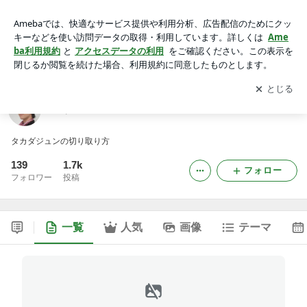
笑う黒猫
アプリをダウンロードして
ブログの更新通知
を受け取りまし
開く
ょう。
笑う黒猫
タカダジュンの切り取り方
139
1.7k
フォロー
フォロワー
投稿
一覧
人気
画像
テーマ