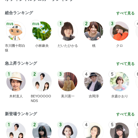
総合ランキング
すべて見る
1
2
3
市川團十郎白
小林麻央
だいたひかる
桃
クロ
猿
急上昇ランキング
すべて見る
1
2
3
4
5
木村直人
BEYOOOOO
美川憲一
吉岡淳
水森かおり
NDS
新登場ランキング
すべて見る
1
2
3
4
5