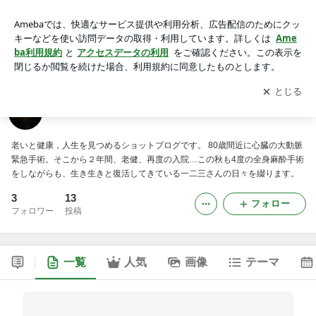
本日の一二三さんのブログ
アプリをダウンロードして
ブログの更新通知
を受け取りまし
開く
ょう。
本日の一二三さんのブログ
老いと健康，人生を見つめるショットブログです。 80歳間近に心臓の大動脈
緊急手術。そこから２年間、老健、再度の入院…この秋も4度の全身麻酔手術
をしながらも、生き生きと復活してきている一二三さんの日々を綴ります。
3
13
フォロー
フォロワー
投稿
一覧
人気
画像
テーマ