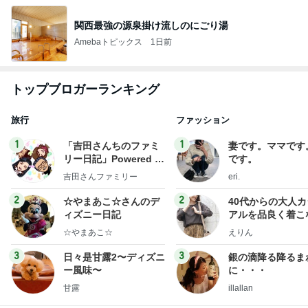
関西最強の源泉掛け流しのにごり湯
Amebaトピックス
1日前
トップブロガーランキング
旅行
ファッション
1
1
「吉田さんちのファミ
妻です。ママです
リー日記」Powered b
です。
y Ameba 吉田さんファ
吉田さんファミリー
eri.
ミリーオフィシャルブ
ログ
2
2
☆やまあこ☆さんのデ
40代からの大人
ィズニー日記
アルを品良く着こ
ファッションブロ
☆やまあこ☆
えりん
3
3
日々是甘露2〜ディズニ
銀の滴降る降るま
ー風味〜
に・・・
甘露
illallan