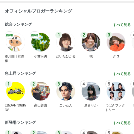
オフィシャルブロガーランキング
総合ランキング
すべて見る
1
2
3
市川團十郎白
小林麻央
だいたひかる
桃
クロ
猿
急上昇ランキング
すべて見る
1
2
3
4
5
EBiDAN 39&Ki
高山善廣
こいたん
島倉りか
つばきファク
DS
トリー
新登場ランキング
すべて見る
1
2
3
4
5