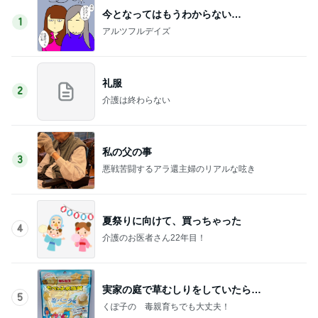
今となってはもうわからない…
1
アルツフルデイズ
礼服
2
介護は終わらない
私の父の事
3
悪戦苦闘するアラ還主婦のリアルな呟き
夏祭りに向けて、買っちゃった
4
介護のお医者さん22年目！
実家の庭で草むしりをしていたら…
5
くぽ子の 毒親育ちでも大丈夫！