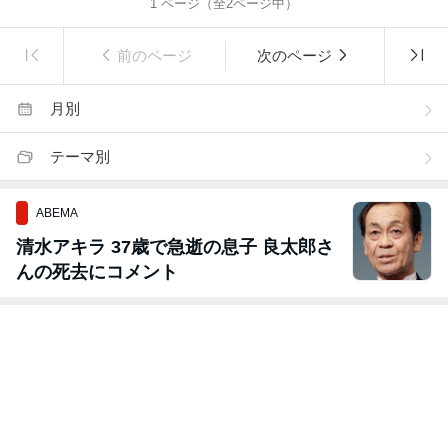
1
ページ（全
2
ページ中）
前のページ
次のページ
月別
テーマ別
ABEMA
清水アキラ 37歳で急逝の息子 良太郎さ
んの死去にコメント