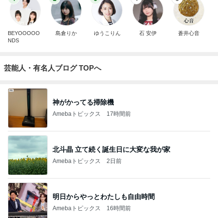
BEYOOOOO
島倉りか
ゆうこりん
石 安伊
蒼井心音
NDS
芸能人・有名人ブログ TOPへ
神がかってる掃除機
Amebaトピックス
17時間前
北斗晶 立て続く誕生日に大変な我が家
Amebaトピックス
2日前
明日からやっとわたしも自由時間
Amebaトピックス
16時間前