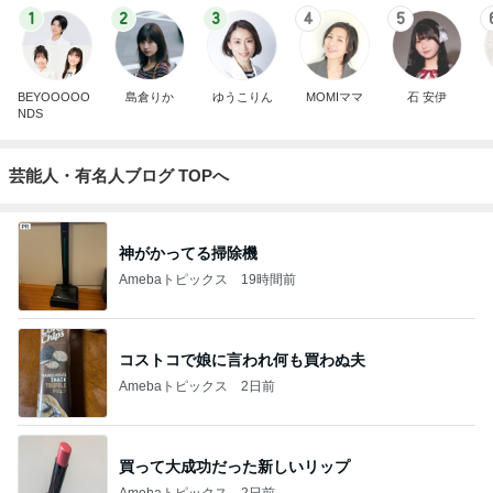
1
2
3
4
5
BEYOOOOO
島倉りか
ゆうこりん
MOMIママ
石 安伊
NDS
芸能人・有名人ブログ TOPへ
神がかってる掃除機
Amebaトピックス
19時間前
コストコで娘に言われ何も買わぬ夫
Amebaトピックス
2日前
買って大成功だった新しいリップ
Amebaトピックス
2日前