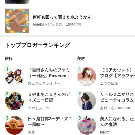
何軒も回って買えた水ようかん
Amebaトピックス
19時間前
トップブロガーランキング
旅行
美容
1
1
「吉田さんちのファミ
（旧アカウント）
リー日記」Powered b
ブログ【アラフォ
y Ameba 吉田さんファ
社売却セカンドラ
吉田さんファミリー
エマの日記
ミリーオフィシャルブ
フ】
ログ
2
2
☆やまあこ☆さんのデ
リトルミニマリス
ィズニー日記
ビューティコラム 
little minimalist'
☆やまあこ☆
あねっさ／anessa
uty colum
3
3
日々是甘露2〜ディズニ
美人になれる、た
ー風味〜
んの魔法
甘露
hiromi