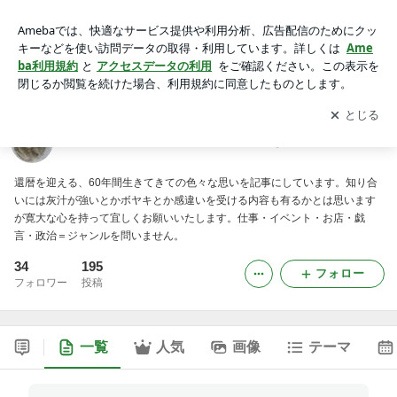
神戸で四代目の老舗『ヤネ屋』の呟き
アプリをダウンロードして
ブログの更新通知
を受け取りまし
開く
ょう。
神戸で四代目の老舗『ヤネ屋』の呟き
還暦を迎える、60年間生きてきての色々な思いを記事にしています。知り合
いには灰汁が強いとかボヤキとか感違いを受ける内容も有るかとは思います
が寛大な心を持って宜しくお願いいたします。仕事・イベント・お店・戯
言・政治＝ジャンルを問いません。
34
195
フォロー
フォロワー
投稿
一覧
人気
画像
テーマ