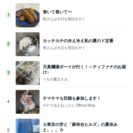
巻いて巻いて〜
1
母さんは今日も世話をやく
カッチカチの冷え冷え私の夏のド定番
2
母さんは今日も世話をやく
天真爛漫ボーイが行く！～ティファナのお届
け♪
3
うちの魔王さま。
チマチマも巨猫も参加します！
4
ＮＰＯ法人ねこけん Official Blog
☆東京の空と「麻布台ヒルズ」の夏休み
と。。。☆
5