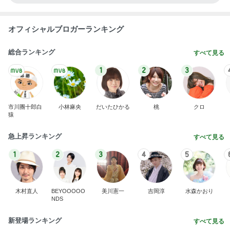
オフィシャルブロガーランキング
総合ランキング
すべて見る
1
2
3
市川團十郎白
小林麻央
だいたひかる
桃
クロ
猿
急上昇ランキング
すべて見る
1
2
3
4
5
木村直人
BEYOOOOO
美川憲一
吉岡淳
水森かおり
NDS
新登場ランキング
すべて見る