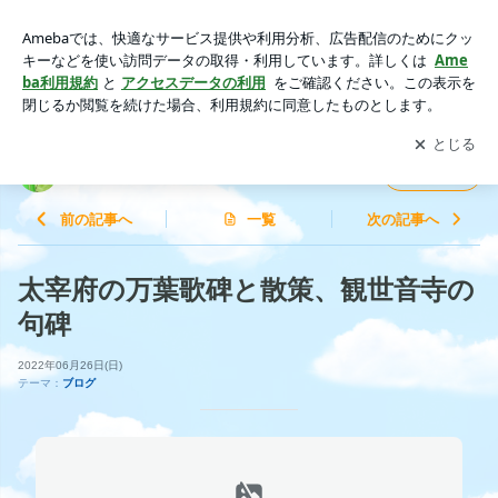
太宰府の万葉歌碑と散策、観世音寺の句碑 | ♪こりんのHappy
Days♪
アプリをダウンロードして
ブログの更新通知
を受け取りまし
開く
ょう。
♪こりんのHappy Days♪
フォロー
前の記事へ
一覧
次の記事へ
太宰府の万葉歌碑と散策、観世音寺の
句碑
2022年06月26日(日)
テーマ：
ブログ