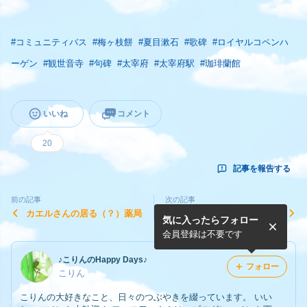
#
コミュニティバス
#
梅ヶ枝餅
#
夏目漱石
#
歌碑
#
ロイヤルコペンハ
ーゲン
#
観世音寺
#
句碑
#
太宰府
#
太宰府駅
#
珈琲蘭館
いいね
コメント
20
記事を報告する
前の記事
次の記事
カエルさんの居る（？）薬局
太宰府の菖蒲池
気に入ったらフォロー
会員登録は不要です
♪こりんのHappy Days♪
フォロー
こりん
こりんの大好きなこと、日々のつぶやきを綴っています。 いい