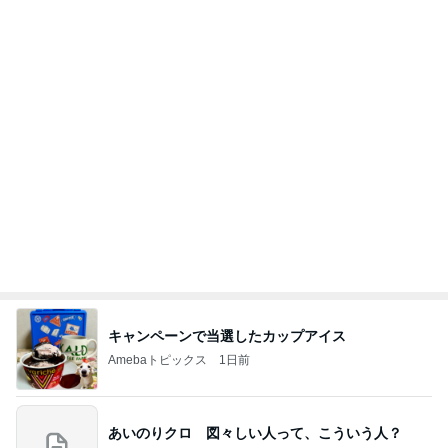
勝手に考察
2日前
たんぱく質不足を補う卵おかか炒め
Amebaトピックス
1日前
《3年連続》瑶子さま 懇意の高級カーディーラー
協賛のイベントにご出席…宮内庁が懸念する“熱心
すぎ
hirokoの✿Love＆Awakening✿
8日前
ハズレなくて可愛すぎる豆皿と風鈴
Amebaトピックス
2日前
夢見さんから 揺れが激しく注意していましょう❗️
マリアオフィシャルブログ「ひむかの風にさそわれ
8日前
て」Powered by Ameba