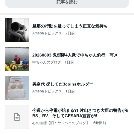
記事を読む
旦那の行動を疑ってしまう正直な気持ち
Amebaトピックス
2日前
20260803 鬼郁隊4人衆で中ちゃん釣行 写メ
中ちゃんのブログ
1日前
美奈代 探してた3coinsホルダー
Amebaトピックス
1日前
今週から停電が始まる?! 片山さつき大臣の警告がE
BS、RV、そしてGESARA宣言が⁈
心の道標【旧：ヤ～ベェのブログ】
6時間前