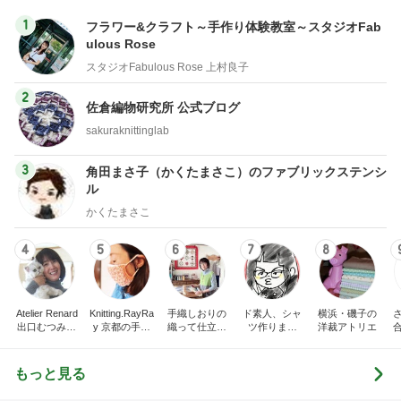
1
フラワー&クラフト～手作り体験教室～スタジオFab
ulous Rose
スタジオFabulous Rose 上村良子
2
佐倉編物研究所 公式ブログ
sakuraknittinglab
3
角田まさ子（かくたまさこ）のファブリックステンシ
ル
かくたまさこ
4
5
6
7
8
Atelier Renard
Knitting.RayRa
手織しおりの
ド素人、シャ
横浜・磯子の
出口むつみの
y 京都の手編
織って仕立て
ツ作りまし
洋裁アトリエ
トールペイン
みと機械編み
て楽しむ オ
た！
ト
ンライン通信
講座
もっと見る