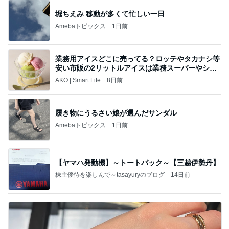
堀ちえみ 移動が多くて忙しい一日
Amebaトピックス
1日前
業務用アイスどこに売ってる？ロッテやタカナシ等
安い市販の2リットルアイスは業務スーパーやシャ
トレ
AKO | Smart Life
8日前
履き物にうるさい娘が選んだサンダル
Amebaトピックス
1日前
【ヤマハ発動機】～トートバック～【三越伊勢丹】
株主優待を楽しんで～tasayuryのブログ
14日前