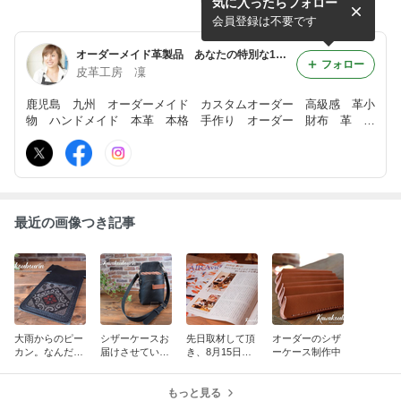
気に入ったらフォロー
れる天テレ博に出店させて頂
きます！*本日のKYTのne...
会員登録は不要です
オーダーメイド革製品 あなたの特別な1点をおつくりします! | 皮革工房 凜
フォロー
皮革工房 凜
鹿児島 九州 オーダーメイド カスタムオーダー 高級感 革小
物 ハンドメイド 本革 本格 手作り オーダー 財布 革
皮 カバン ミニチュア 革製品 りん フルオーダーメイド レ
ザー レザークラフト あなたのデザインを形に
最近の画像つき記事
大雨からのピー
シザーケースお
先日取材して頂
オーダーのシザ
カン。なんだか
届けさせていた
き、8月15日発
ーケース制作中
変なお天気(ﾟ
だきました(^^)
行の姶良市報に
Дﾟ)*#大島紬 を
てご紹介頂きま
使った名刺ケー
もっと見る
した！