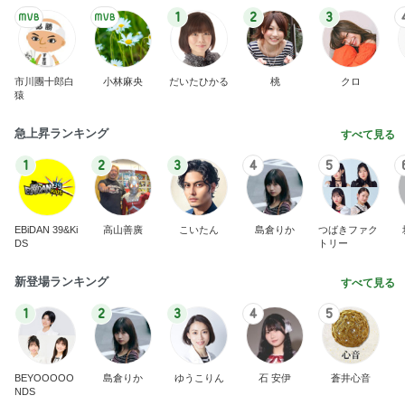
1
2
3
市川團十郎白
小林麻央
だいたひかる
桃
クロ
猿
急上昇ランキング
すべて見る
1
2
3
4
5
EBiDAN 39&Ki
高山善廣
こいたん
島倉りか
つばきファク
DS
トリー
新登場ランキング
すべて見る
1
2
3
4
5
BEYOOOOO
島倉りか
ゆうこりん
石 安伊
蒼井心音
NDS