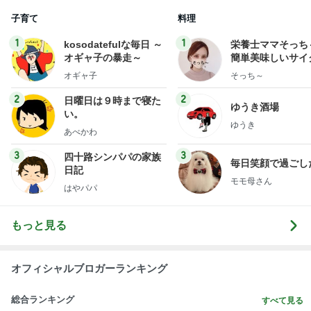
子育て
料理
1
1
kosodatefulな毎日 ～
栄養士ママそっち
オギャ子の暴走～
簡単美味しいサイ
献立
オギャ子
そっち～
2
2
日曜日は９時まで寝た
ゆうき酒場
い。
ゆうき
あべかわ
3
3
四十路シンパパの家族
毎日笑顔で過ごし
日記
モモ母さん
はやパパ
もっと見る
オフィシャルブロガーランキング
総合ランキング
すべて見る