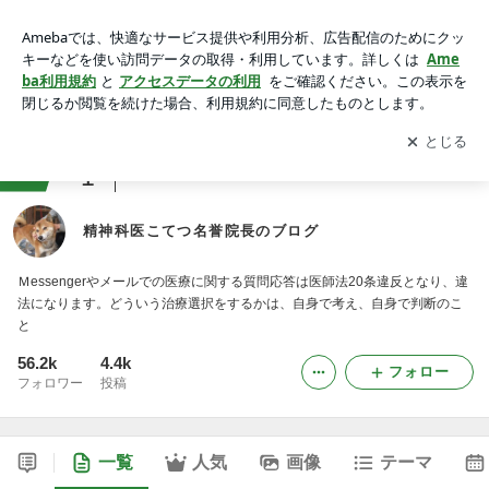
精神科医こてつ名誉院長のブログ
アプリをダウンロードして
ブログの更新通知
を受け取りまし
開く
ょう。
ranking
1
メンタルヘルスジャンル
精神科医こてつ名誉院長のブログ
Ｍessengerやメールでの医療に関する質問応答は医師法20条違反となり、違
法になります。どういう治療選択をするかは、自身で考え、自身で判断のこ
と
56.2k
4.4k
フォロー
フォロワー
投稿
一覧
人気
画像
テーマ