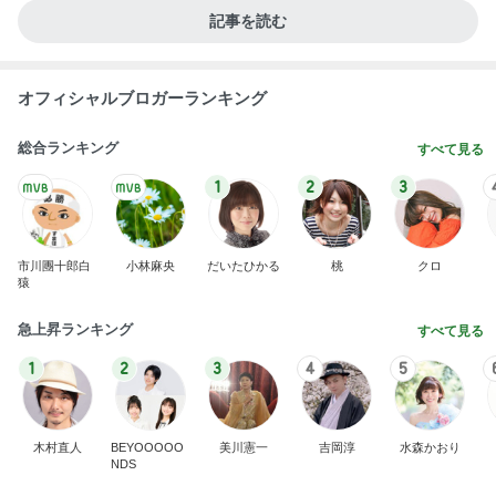
記事を読む
オフィシャルブロガーランキング
総合ランキング
すべて見る
1
2
3
市川團十郎白
小林麻央
だいたひかる
桃
クロ
猿
急上昇ランキング
すべて見る
1
2
3
4
5
木村直人
BEYOOOOO
美川憲一
吉岡淳
水森かおり
NDS