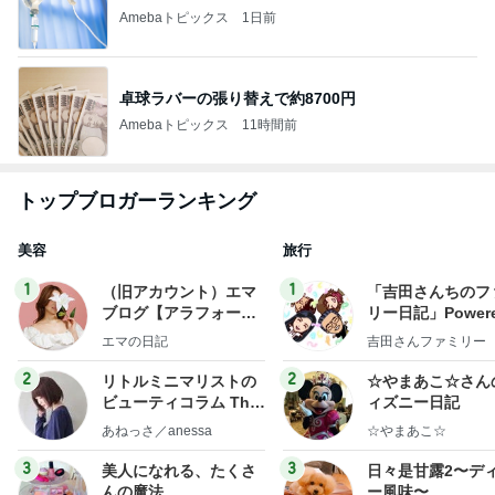
Amebaトピックス
1日前
卓球ラバーの張り替えで約8700円
Amebaトピックス
11時間前
トップブロガーランキング
美容
旅行
1
1
（旧アカウント）エマ
「吉田さんちのフ
ブログ【アラフォー会
リー日記」Powere
社売却セカンドライ
y Ameba 吉田さ
エマの日記
吉田さんファミリー
フ】
ミリーオフィシャ
ログ
2
2
リトルミニマリストの
☆やまあこ☆さん
ビューティコラム The
ィズニー日記
little minimalist's bea
あねっさ／anessa
☆やまあこ☆
uty colum
3
3
美人になれる、たくさ
日々是甘露2〜デ
んの魔法
ー風味〜