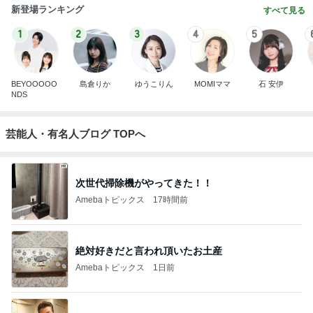
新登場ランキング
すべて見る
1
2
3
4
5
BEYOOOOO
島倉りか
ゆうこりん
MOMIママ
石 安伊
NDS
芸能人・有名人ブログ TOPへ
次世代掃除機がやってきた！！
Amebaトピックス
17時間前
絶対好きだと言われ頂いたお土産
Amebaトピックス
1日前