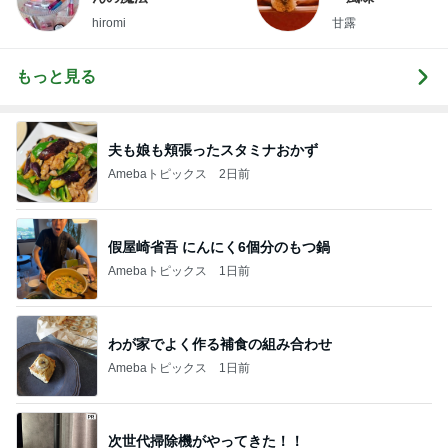
hiromi
甘露
もっと見る
夫も娘も頬張ったスタミナおかず
Amebaトピックス
2日前
假屋崎省吾 にんにく6個分のもつ鍋
Amebaトピックス
1日前
わが家でよく作る補食の組み合わせ
Amebaトピックス
1日前
次世代掃除機がやってきた！！