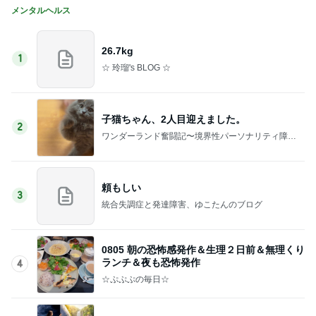
メンタルヘルス
26.7kg
1
☆ 玲瑠's BLOG ☆
子猫ちゃん、2人目迎えました。
2
ワンダーランド奮闘記〜境界性パーソナリティ障害
と摂食障害と〜
頼もしい
3
統合失調症と発達障害、ゆこたんのブログ
0805 朝の恐怖感発作＆生理２日前＆無理くり
ランチ＆夜も恐怖発作
4
☆ぷぷぷの毎日☆