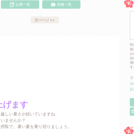
記事一覧
画像一覧
次ページ
>>
性
血
お
自
洒
す
ラ
全
起
上げます
日厳しい暑さが続いていますね
ていませんか？
な摂取で、暑い夏を乗り切りましょう。