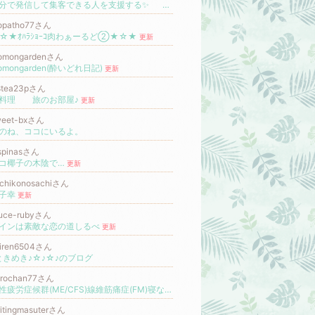
自分で発信して集客できる人を支援する✨ 自立型ブランディングコーチ
iopatho77さん
☆★ｵﾊﾗｼｮｰｺ肉わぁーるど②★☆★
更新
omongardenさん
omongarden(酔いどれ日記)
更新
8tea23pさん
料理 旅のお部屋♪
更新
weet-bxさん
のね、ココにいるよ。
spinasさん
コ椰子の木陰で…
更新
chikonosachiさん
子幸
更新
ruce-rubyさん
インは素敵な恋の道しるべ
更新
uiren6504さん
ときめき♪☆♪☆♪のブログ
erochan77さん
慢性疲労症候群(ME/CFS)線維筋痛症(FM)寝ながら獣医師こんどうなつきのそれでもワクワク♪日記
itingmasuterさん