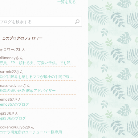
一覧を見る
このブログのフォロワー
ォロワー:
73
人
mi9moneyさん
銀行員、FP、頼れる夫、可愛い子供。でも私の人生はいつも孤独でした。
asu-mix22さん
ブログに限界を感じるママが最小の手間で収入を最大に！フォロワーの数を追うのをやめて賢くお家ワークする限定特典を配布中！
lease-advisorさん
齢親の囲い込み 解放アドバイザー
aemo357さん
aemo357のブログ
iopi336さん
iopi336のブログ
ocokenkyuujyo2さん
コナラ研究所@ユーチューバー様専用