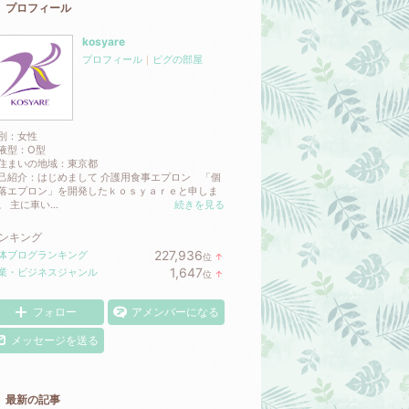
プロフィール
kosyare
プロフィール
｜
ピグの部屋
別：
女性
液型：
O型
住まいの地域：
東京都
己紹介：はじめまして 介護用食事エプロン 「個
落エプロン」を開発したｋｏｓｙａｒｅと申しま
。 主に車い...
続きを見る
ンキング
227,936
体ブログランキング
位
↑
ラ
1,647
業・ビジネスジャンル
位
↑
ン
ラ
キ
ン
ン
キ
フォロー
アメンバーになる
グ
ン
上
グ
メッセージを送る
昇
上
昇
最新の記事