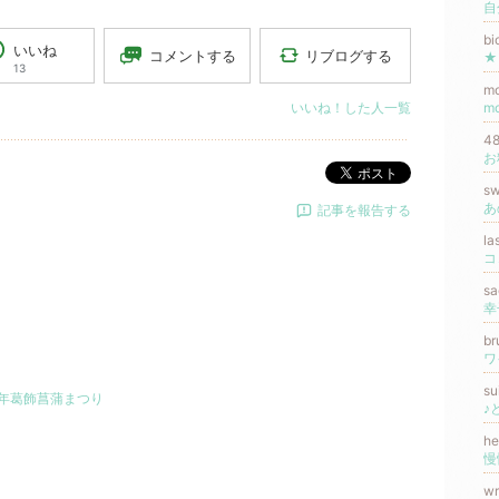
b
いいね
リブログする
コメントする
★
13
m
いいね！した人一覧
m
4
お
ポスト
s
あ
記事を報告する
la
コ
sa
幸
b
ワ
s
6年葛飾菖蒲まつり
♪
h
。
wr