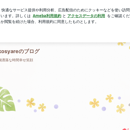
だったから揚げ
芸能人ブログ
人気ブログ
新規登録
kosyareのブログ
個洒落な時間幸せ笑顔