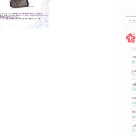
フ
e
y
re
高
z
z
p
p
c
コ