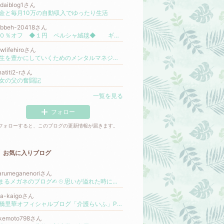
odaiblog1さん
金と毎月10万の自動収入でゆったり生活
abbeh-20418さん
９０％オフ ◆１円 ペルシャ絨毯◆ ギャッベ シークレットセール
wlifehiroさん
人生を豊かにしていくためのメンタルマネジメント
natiti2-rさん
女の父の奮闘記
一覧を見る
フォロー
フォローすると、このブログの更新情報が届きます。
お気に入りブログ
arumeganenoriさん
✍︎まるメガネのブログ✍︎ ⌚︎ 思いが溢れた時に更新 ✐新たに❾時頃に半年前ブログ振返り✐
ka-kaigoさん
高橋里華オフィシャルブログ「介護らいふ」Powered by Ameba
更新
akemoto798さん