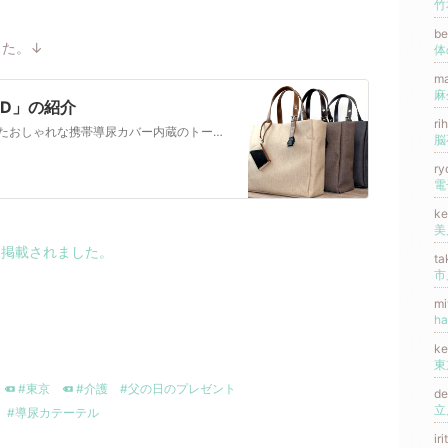
竹
b
した。↓
m
UD」の紹介
ri
日常使いもできる！江戸印伝とコラボしたおしゃれな携帯導尿カバー内蔵のトートバッグ 今回は、以前記事にしました「個洒落」さんが2年という歳月をかけて開発した、携帯導尿カバー内蔵のトートバッグ「3ston
r
k
ドに掲載されました。
t
m
ha
k
#東京
#介護
#父の日のプレゼント
d
立
#導尿カテーテル
ir