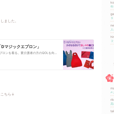
k
年
g
了しました。
ne
hi
３
「Dマジックエプロン」
おしゃれ着を着るように、介護用食事エプロンを着る。要介護者の方のQOLを向上させ、忘れられがちな要介護者の尊厳を大切にしたい想いから、「Dマジックエプロン」＝ ダイニングの魔法のエプロンを開発しました。国産生地使用のおしゃれデザインで、 東京の縫製工場で丁寧に真心を込めて、制作しました。
m
はこちら↓
ri
t