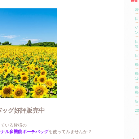
暑
個
ジ
ン
個
飾
個
母
母
は
母
母
新
チバッグ好評販売中
2
している皆様の
ジナル多機能ポーチバッグ
を使ってみませんか？