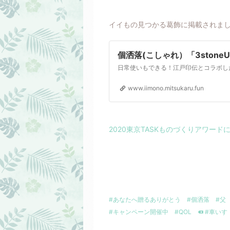
イイもの見つかる葛飾に掲載されま
個洒落(こしゃれ）「3stone
www.iimono.mitsukaru.fun
2020東京TASKものづくりアワー
#あなたへ贈るありがとう
#個洒落
#父
#キャンペーン開催中
#QOL
#車いす