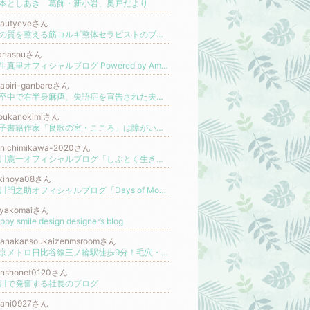
本としあき 葛飾・新小岩、奥戸だより
eautyeveさん
体の質を整える筋コルギ整体セラピストのブログ
ariasouさん
麻生真里オフィシャルブログ Powered by Ameba
habiri-ganbareさん
脳卒中で右半身麻痺、失語症を宣告された夫と支えた妻のリハビリ記録
youkanokimiさん
電子書籍作家「良歌の宮・こころ」は障がい者！
更新
enichimikawa-2020さん
美川憲一オフィシャルブログ「しぶとく生きる」Powered by Ameba
akinoya08さん
市川門之助オフィシャルブログ「Days of Monnosuke」Powered by Ameba
iyakomaiさん
ppy smile design designer’s blog
eanakansoukaizenmsroomさん
東京メトロ日比谷線三ノ輪駅徒歩9分！毛穴・ニキビ＆小顔/ハーブピーリング専門 フェイシャルエステM’s room
enshonet0120さん
川で発奮する社長のブログ
itani0927さん