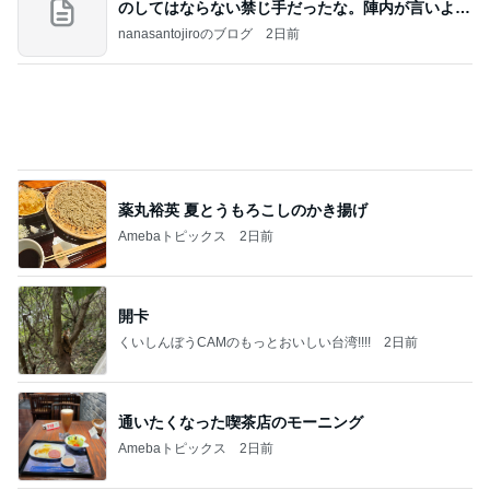
薬丸裕英 夏とうもろこしのかき揚げ
Amebaトピックス
2日前
開卡
くいしんぼうCAMのもっとおいしい台湾!!!!
2日前
通いたくなった喫茶店のモーニング
Amebaトピックス
2日前
TOPTOY☆Cocoa Workshop
ディズニーファン Dのブログ
8日前