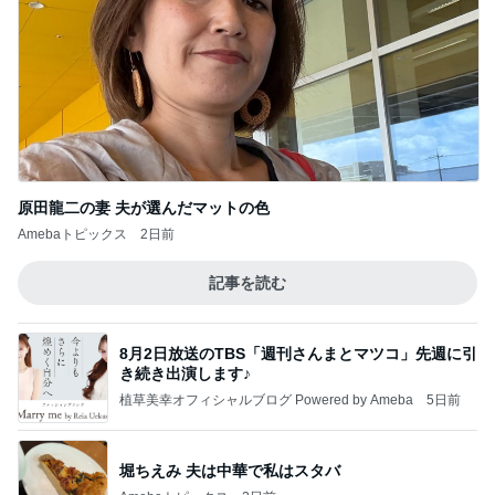
原田龍二の妻 夫が選んだマットの色
Amebaトピックス
2日前
記事を読む
8月2日放送のTBS「週刊さんまとマツコ」先週に引
き続き出演します♪
植草美幸オフィシャルブログ Powered by Ameba
5日前
堀ちえみ 夫は中華で私はスタバ
Amebaトピックス
2日前
最近の香港で食べて感動したもの、いろいろまと
め！