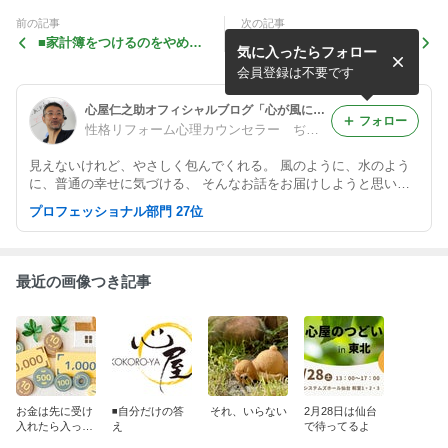
前の記事
次の記事
■家計簿をつけるのをやめて
■躾って自分の価値観・不
気に入ったらフォロー
みたら、お金が減らなくなっ
安・愛情を 上から下に押し
た
付けることです。ひとはした
会員登録は不要です
いようにしかしない
心屋仁之助オフィシャルブログ「心が風に、なる」Powered by Ameba
フォロー
性格リフォーム心理カウンセラー ぢんのすけ／心屋black
見えないけれど、やさしく包んでくれる。 風のように、水のよう
に、普通の幸せに気づける、 そんなお話をお届けしようと思いま
す。
プロフェッショナル部門 27位
最近の画像つき記事
お金は先に受け
◾️自分だけの答
それ、いらない
2月28日は仙台
入れたら入って
え
で待ってるよ
くる