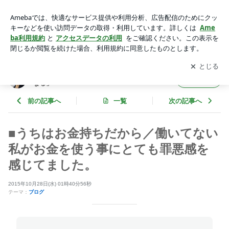
■うちはお金持ちだから／働いてない私がお金を使う事にとて
も罪悪感を感じてました。 | 心屋仁之助オフィシャルブログ
アプリをダウンロードして
ブログの更新通知
を受け取りまし
開く
「心が風に、なる」Powered by Ameba
ょう。
心屋仁之助オフィシャルブログ「心が風に、
フォロー
なる」
前の記事へ
一覧
次の記事へ
■うちはお金持ちだから／働いてない
私がお金を使う事にとても罪悪感を
感じてました。
2015年10月28日(水) 01時40分56秒
テーマ：
ブログ