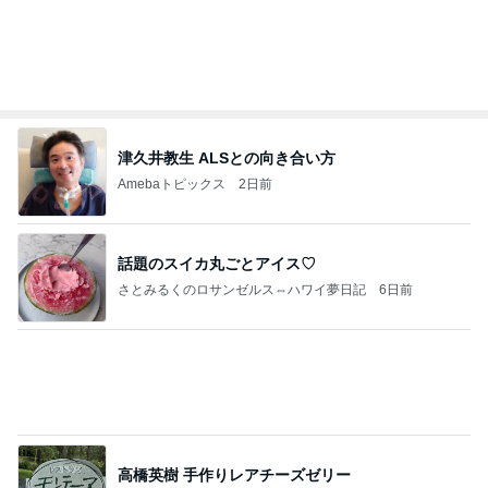
津久井教生 ALSとの向き合い方
Amebaトピックス
2日前
話題のスイカ丸ごとアイス♡
さとみるくのロサンゼルス⇔ハワイ夢日記
6日前
高橋英樹 手作りレアチーズゼリー
Amebaトピックス
2日前
【ANAプレミアムクラス初体験】雷で50分遅延…
沖縄往復で分かった「余裕を買う」価値