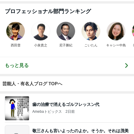
西田普
小泉貴之
尼子勝紀
こいたん
キャシー中島
もっと見る
芸能人・有名人ブログ TOPへ
歯の治療で消えるゴルフレッスン代
Amebaトピックス
2日前
敬三さんも言いよったのよか。そうか。それは茂美
のしてはならない禁じ手だったな。陣内が言いよる
のよ
nanasantojiroのブログ
2日前