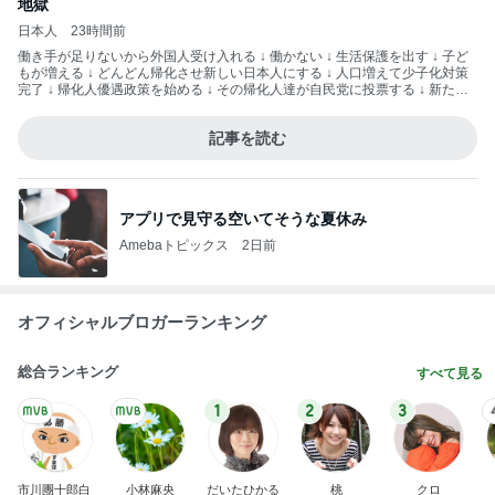
inrindomini) 2026年8月3日
記事を読む
アプリで見守る空いてそうな夏休み
Amebaトピックス
2日前
オフィシャルブロガーランキング
総合ランキング
すべて見る
1
2
3
市川團十郎白
小林麻央
だいたひかる
桃
クロ
猿
急上昇ランキング
すべて見る
1
2
3
4
5