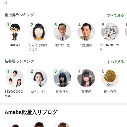
AKB48
たんぽぽ川村
北村総一朗
北別府学
OCHA NORM
エミコ
A
新登場ランキング
すべて見る
1
2
3
4
5
BEYOOOOO
ゆうこりん
島倉りか
石 安伊
蒼井心音
NDS
Ameba殿堂入りブログ
北斗晶
中川翔子
辻希美