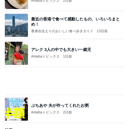
香港在住えりのおいしい食べ歩きガイド
13日前
アレク 3人の中でも大きい一歳児
Amebaトピックス
1日前
ぷちあや 夫が作ってくれたお粥
Amebaトピックス
2日前
地獄
日本人
23時間前
働き手が足りないから外国人受け入れる ↓ 働かない ↓ 生活保護を出す ↓ 子ど
もが増える ↓ どんどん帰化させ新しい日本人にする ↓ 人口増えて少子化対策
完了 ↓ 帰化人優遇政策を始める ↓ その帰化人達が自民党に投票する ↓ 新たな
票田を得た自民党が未来永劫日本を支配する こんな作戦ですよ— hisashi (@r