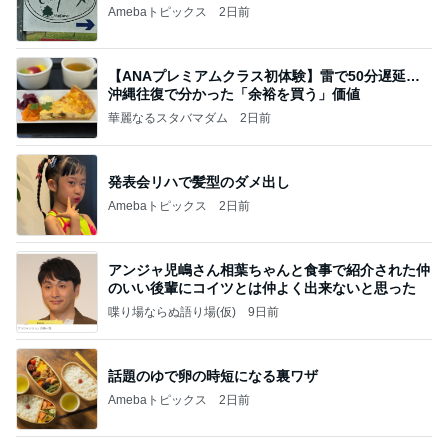
華麗なるスタバマダム
2日前
発表会リハで髪型のダメ出し
Amebaトピックス
2日前
アンジャ児嶋さん相葉ちゃんと食事で紹介された仲
のいい後輩にコイツとは仲よく出来ないと思った
喋り場ならぬ語り場(仮)
9日前
話題のゆで卵の時短になる裏ワザ
Amebaトピックス
2日前