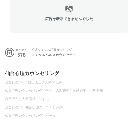
広告を表示できませんでした
ranking
公式ジャンル記事ランキング
578
メンタルヘルスカウンセラー
仙台
心理
カウンセリング
お客様の声7
自己否定の人間関係を
仙台
心理
カウンセリング
で学ぶ｜人間関係と自己否定の心理分析
自己否定と人間関係に関する、
お客様の声
仙台
心理の口コミと評判
仙台
心理
カウンセリング
スクール